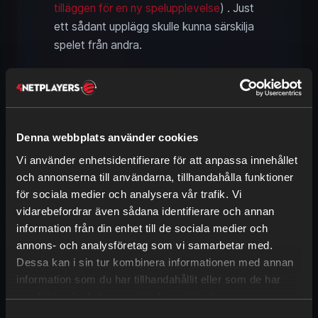
tilläggen för en ny spelupplevelse
) . Just
ett sådant upplägg skulle kunna särskilja
spelet från andra.
Främst hjälper ett
färdighetsträd
till att
göra framsteg mindre bundna till material,
resurser och verktyg. Det kan också göra
att du som spelare lättare fokuserar på
Denna webbplats använder cookies
vissa aspekter och utvecklar dem.
Vi använder enhetsidentifierare för att anpassa innehållet
Kanske passar det dock bättre i det
och annonserna till användarna, tillhandahålla funktioner
kommande
äventyrsläget
, där det egna
för sociala medier och analysera vår trafik. Vi
äventyret står i centrum. Här finns ännu
vidarebefordrar även sådana identifierare och annan
inga tydliga besked om hur läget
information från din enhet till de sociala medier och
implementeras.
annons- och analysföretag som vi samarbetar med.
Dessa kan i sin tur kombinera informationen med annan
information som du har tillhandahållit eller som de har
Hytale grafik och prestanda:
samlat in när du har använt deras tjänster.
LOD‑rendering och
Samtyckesval