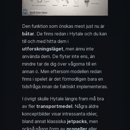
Den funktion som önskas mest just nu är
båtar
. De finns redan i Hytale och du kan
till och med hitta dem i
utforskningsläget
, men ännu inte
använda dem. De flyter inte ens, än
mindre tar de dig över vågorna till en
annan ö. Men eftersom modellen redan
finns i spelet är det förmodligen bara en
tidsfråga innan de faktiskt implementeras.
I övrigt skulle Hytale längre fram må bra
av fler
transportmedel
. Några äldre
konceptbilder visar intressanta idéer,
bland annat klassiska
jetpacks
, men
också någon form av
propeller
eller