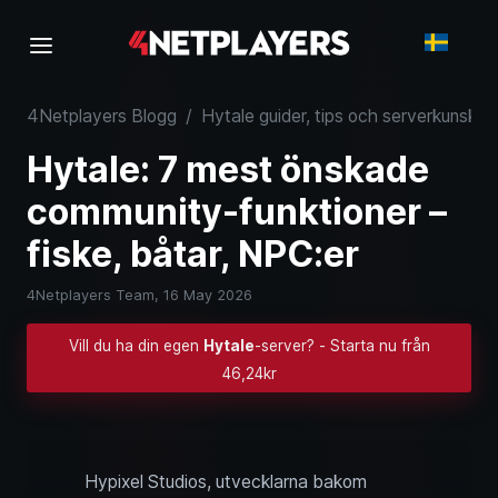
4Netplayers Blogg
/
Hytale guider, tips och serverkunskap
Hytale: 7 mest önskade
community-funktioner –
fiske, båtar, NPC:er
4Netplayers Team,
16 May 2026
Vill du ha din egen
Hytale
-server? - Starta nu från
46,24kr
Hypixel Studios, utvecklarna bakom