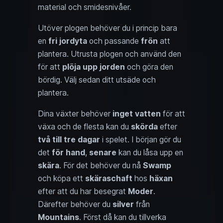
material och smidesnivåer.
Utöver plogen behöver du i princip bara
en
fri jordyta
och passande
frön
att
plantera. Utrusta plogen och använd den
för att
plöja upp jorden
och göra den
bördig. Välj sedan ditt utsäde och
plantera.
Dina växter behöver
inget vatten
för att
växa och de flesta kan du
skörda
efter
två till tre dagar
i spelet. I början gör du
det
för hand
,
senare
kan du låsa upp en
skära
. För det behöver du nå
Swamp
och köpa ett
skäraschaft
hos
häxan
efter att du har besegrat
Moder
.
Därefter behöver du
silver
från
Mountains
. Först då kan du tillverka