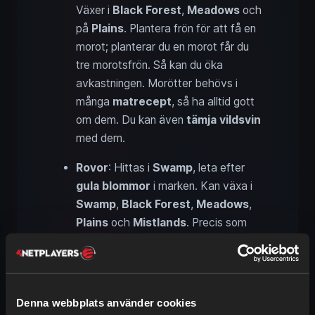
Växer i
Black Forest
,
Meadows
och
på
Plains
. Plantera frön för att få en
morot; planterar du en morot får du
tre morotsfrön. Så kan du öka
avkastningen. Morötter behövs i
många
matrecept
, så ha alltid gott
om dem. Du kan även
tämja vildsvin
med dem.
Rovor
: Hittas i
Swamp
, leta efter
gula blommor
i marken. Kan växa i
Swamp
,
Black Forest
,
Meadows
,
Plains
och
Mistlands
. Precis som
med morötter får du
tre frön av en
rova
. Laga svartsoppa, rovsoppa
eller en okokt magiskt fylld svamp av
rovor.
Denna webbplats använder cookies