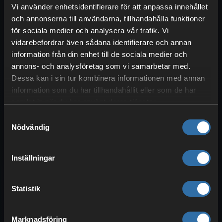
Lökar
: Löksfrön hittar du i
Vi använder enhetsidentifierare för att anpassa innehållet
och annonserna till användarna, tillhandahålla funktioner
Mountains
och kan sedan odla dem
för sociala medier och analysera vår trafik. Vi
i
Meadows
,
Black Forest
eller på
vidarebefordrar även sådana identifierare och annan
Plains
. Gör god löksoppa, vargspett
information från din enhet till de sociala medier och
eller en sallad. Av en lök får du åter
annons- och analysföretag som vi samarbetar med.
tre frön
.
Dessa kan i sin tur kombinera informationen med annan
information som du har tillhandahållit eller som de har
Korn
: Den första av två sädesslag
samlat in när du har använt deras tjänster.
som du hittar på
Plains
och endast
Samtyckesval
kan odla där. Från en planta får du
Nödvändig
två korn
och kan på så sätt föröka
den. Korn kan förädlas på olika sätt.
Tillverka
halm
, mal i
kvarnen till
Inställningar
kornmjöl
eller
tämj
loxar
och
höns
med det.
Statistik
Lin
: Det andra sädesslaget i gänget,
som också bara finns och kan odlas
Marknadsföring