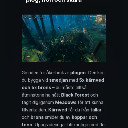
Grunden för åkerbruk är
plogen
. Den kan
du bygga vid
smedjan
med
5x kärnved
och 5x brons
– du måste alltså
åtminstone ha nått
Black Forest
och
tagit dig igenom
Meadows
för att kunna
tillverka den.
Kärnved
får du från
tallar
och
brons
smider du av
koppar och
tenn
. Uppgraderingar blir möjliga med fler