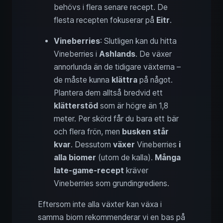
behövs i flera senare recept. De
flesta recepten fokuserar på
Eitr
.
Vineberries
: Slutligen kan du hitta
Vineberries i
Ashlands
. De växer
annorlunda än de tidigare växterna –
de måste kunna
klättra
på något.
Plantera dem alltså bredvid ett
klätterstöd
som är högre än 1,8
meter. Per skörd får du bara ett bär
och flera frön, men
busken står
kvar
. Dessutom
växer
Vineberries
i
alla biomer
(utom de kalla).
Många
late‑game‑recept
kräver
Vineberries som grundingrediens.
Eftersom inte alla växter kan växa i
samma biom rekommenderar vi en bas på