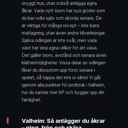
snyggt hus, utan också anlägga egna
åkrar. Varje nytt biom har nya grödor som
du kan odla själv och skörda senare. De
är viktiga för många recept – inte bara
matlagning, utan även andra tillverkningar.
Själva odlingen är inte svår, men varje
växt har sina egna villkor för att växa.
Det gäller biom, avstånd och senare även
klättermöjligheter. Vissa delar av odlingen
låser du dessutom upp först senare i
spelet, så tappa det inte ur sikte! Vi går
igenom alla punkter för jordbruk i Valheim,
hur du samlar mer XP och bygger upp din
färdighet.
Valheim: Så anlägger du åkrar
– plog, frön och skära