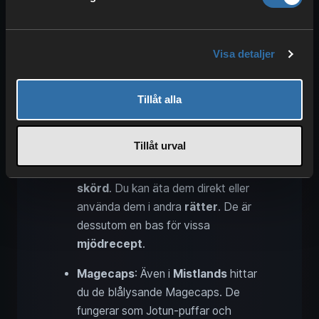
på
Plains
. Används även för
halm
och för att tämja
lox
, men kan också
spinnas i
spinnrocken
till
linnetråd
.
Visa detaljer
Linnetråd är viktig för senare
vapen
,
verktyg
och
kläder
.
Tillåt alla
Jotun‑puffar
: Dessa märkliga
växter finns bara i
Mistlands
och
Tillåt urval
kan även bara odlas där. De kräver
inga frön och ger dig
3 stycken per
skörd
. Du kan äta dem direkt eller
använda dem i andra
rätter
. De är
dessutom en bas för vissa
mjödrecept
.
Magecaps
: Även i
Mistlands
hittar
du de blålysande Magecaps. De
fungerar som Jotun‑puffar och