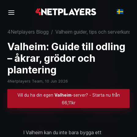
4Netplayers Blogg
/
Valheim guider, tips och serverkunska
Valheim: Guide till odling
– åkrar, grödor och
plantering
4Netplayers Team,
10 Jun 2026
Vill du ha din egen
Valheim
-server? - Starta nu från
66,11kr
I Valheim kan du inte bara bygga ett