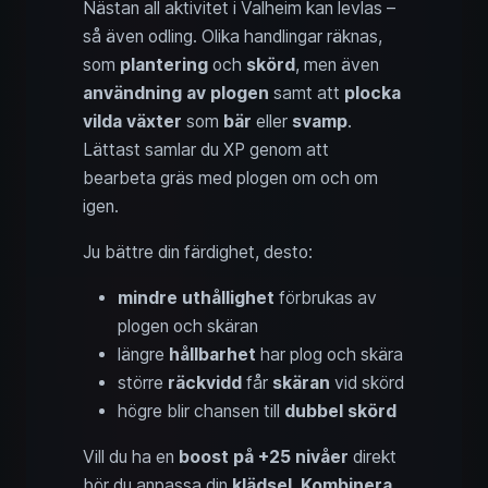
Nästan all aktivitet i Valheim kan levlas –
så även odling. Olika handlingar räknas,
som
plantering
och
skörd
, men även
användning av plogen
samt att
plocka
vilda växter
som
bär
eller
svamp
.
Lättast samlar du XP genom att
bearbeta gräs med plogen om och om
igen.
Ju bättre din färdighet, desto:
mindre uthållighet
förbrukas av
plogen och skäran
längre
hållbarhet
har plog och skära
större
räckvidd
får
skäran
vid skörd
högre blir chansen till
dubbel skörd
Vill du ha en
boost på +25 nivåer
direkt
bör du anpassa din
klädsel
.
Kombinera