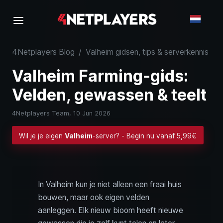
4Netplayers Blog
/
Valheim gidsen, tips & serverkennis
/
Valheim Farming-gids:
Velden, gewassen & teelt
4Netplayers Team,
10 Jun 2026
Wil je je eigen
Valheim
-server? - Begin nu vanaf 5,99€
In Valheim kun je niet alleen een fraai huis
bouwen, maar ook eigen velden
aanleggen. Elk nieuw bioom heeft nieuwe