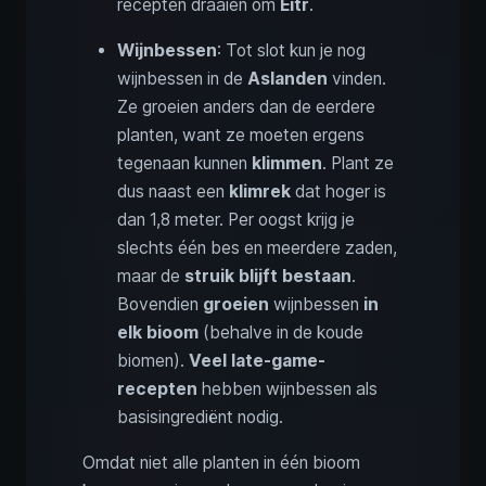
recepten draaien om
Eitr
.
Wijnbessen
: Tot slot kun je nog
wijnbessen in de
Aslanden
vinden.
Ze groeien anders dan de eerdere
planten, want ze moeten ergens
tegenaan kunnen
klimmen
. Plant ze
dus naast een
klimrek
dat hoger is
dan 1,8 meter. Per oogst krijg je
slechts één bes en meerdere zaden,
maar de
struik blijft bestaan
.
Bovendien
groeien
wijnbessen
in
elk bioom
(behalve in de koude
biomen).
Veel late-game-
recepten
hebben wijnbessen als
basis­ingrediënt nodig.
Omdat niet alle planten in één bioom