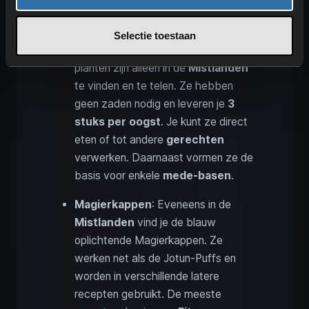
is belangrijk voor latere
wapens
,
gereedschap
en
kledingstukken
.
Selectie toestaan
Jotun-Puffs
: Deze vreemde
planten zijn alleen in de
Mistlanden
te vinden en te telen. Ze hebben
geen zaden nodig en leveren je
3
stuks per oogst
. Je kunt ze direct
eten of tot andere
gerechten
verwerken. Daarnaast vormen ze de
basis voor enkele
mede-basen
.
Magierkappen
: Eveneens in de
Mistlanden
vind je de blauw
oplichtende Magierkappen. Ze
werken net als de Jotun-Puffs en
worden in verschillende latere
recepten gebruikt. De meeste