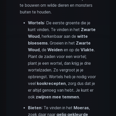
te bouwen om wilde dieren en monsters
buiten te houden.
Wortels
: De eerste groente die je
kunt vinden. Te vinden in het
Zwarte
Woud
, herkenbaar aan de
witte
bloesems
. Groeien in het
Zwarte
Woud
, de
Weiden
en op de
Vlakte
.
Plant de zaden voor een wortel;
plant je een wortel, dan krijg je drie
wortelzaden. Zo vergroot je je
opbrengst. Wortels heb je nodig voor
veel
kookrecepten
, zorg dus dat je
er altijd genoeg van hebt. Je kunt er
ook
zwijnen mee temmen
.
Bieten
: Te vinden in het
Moeras
,
zoek daar naar
gelig gekleurde