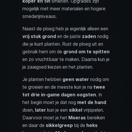
koper en tin
smelten. Upgrades zijn
mogelijk met meer materialen en hogere
smederijniveaus.
Naast de ploeg heb je eigenlijk alleen een
vrij stuk grond
en de juiste
zaden
nodig
die je kunt planten. Rust de ploeg uit en
gebruik hem om de
grond om te spitten
en zo vruchtbaar te maken. Daarna kun je
je zaaigoed kiezen en het planten.
Je planten hebben
geen water
nodig om
te groeien en de meeste kun je na
twee
tot drie in‑game dagen
oogsten
. In
het begin moet je dat nog
met de hand
doen,
later
kun je een
sikkel
vrijspelen.
Daarvoor moet je het
Moeras
bereiken
en daar de
sikkelgreep
bij de
heks