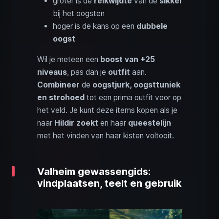
groter is de
reikwijdte
van de
sikkel
bij het oogsten
hoger is de kans op een
dubbele
oogst
Wil je meteen een
boost van +25
niveaus
, pas dan je
outfit
aan.
Combineer
de
oogstjurk, oogsttuniek
en strohoed
tot een prima outfit voor op
het veld. Je kunt deze items kopen als je
naar
Hildir zoekt
en haar
queestelijn
met het vinden van haar kisten voltooit.
Valheim gewassengids:
vindplaatsen, teelt en gebruik