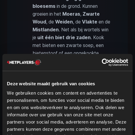
bloesems
in de grond. Kunnen
groeien in het
Moeras
,
Zwarte
Woud
, de
Weiden
, de
Vlakte
en de
Mistlanden
. Net als bij wortels win
je
uit één biet drie zaden
. Kook
met bieten een zwarte soep, een
bietenstoof of een ongekookte
magisch gevulde paddenstoel.
Uien
: Uienzaad vind je in de
Bergen
en dat kun je dan in de
Weiden
, het
Deze website maakt gebruik van cookies
Zwarte Woud
of op de
Vlakte
We gebruiken cookies om content en advertenties te
telen. Maak er lekkere uiensoep,
personaliseren, om functies voor social media te bieden
wolvenspiesjes of een salade van.
en om ons websiteverkeer te analyseren. Ook delen we
Uit één ui kun je opnieuw drie zaden
informatie over uw gebruik van onze site met onze
winnen.
partners voor social media, adverteren en analyse. Deze
partners kunnen deze gegevens combineren met andere
Gerst
: Is de eerste van twee