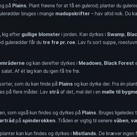
og på
Plains
. Plant frøene for at få en gulerod; planter du gulero
ulerødder bruges i mange
madopskrifter
– hav altid nok. Du k
, kig efter
gullige blomster
i jorden. Kan dyrkes i
Swamp
,
Blac
d gulerødder får du
tre frø pr. roe
. Lav fx sort suppe, roestuvn
områderne
og kan derefter dyrkes i
Meadows
,
Black Forest
e
salat. Af ét løg kan du igen få tre frø.
nsorter, som du kan finde på
Plains
og kun dyrke der. Fra én plan
es på flere måder. Lav
strå
af det, mal det i en
mølle til bygme
kken, som også kun findes og dyrkes på
Plains
. Bruges ligeledes t
ørtråd
på
spinderokken
. Tråden er vigtig til senere
våben
,
væ
planter kan kun findes og dyrkes i
Mistlands
. De kræver ingen f