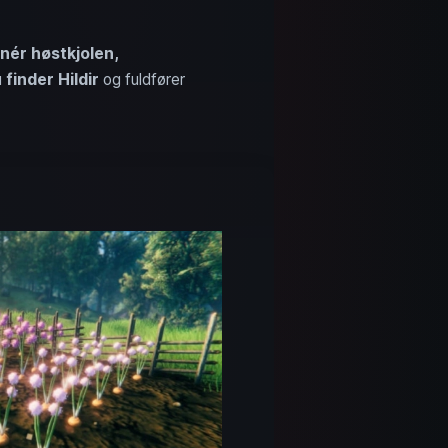
nér
høstkjolen,
u
finder Hildir
og fuldfører