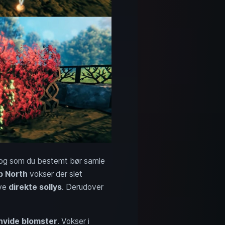
, og som du bestemt bør samle
p North
vokser der slet
ave
direkte sollys
. Derudover
hvide blomster
. Vokser i