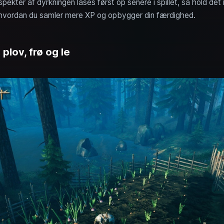
ekter af dyrkningen låses først op senere i spillet, så hold det 
, hvordan du samler mere XP og opbygger din færdighed.
plov, frø og le