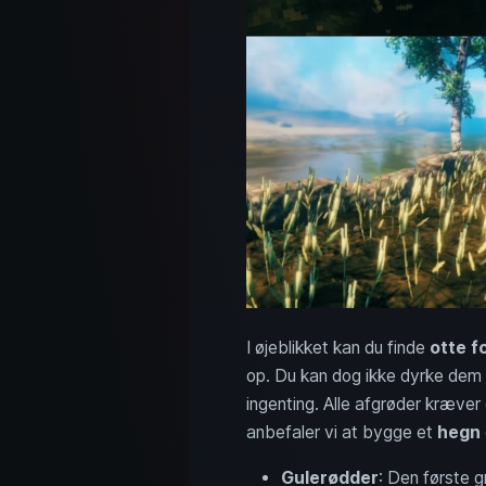
I øjeblikket kan du finde
otte f
op. Du kan dog ikke dyrke dem a
ingenting. Alle afgrøder kræve
anbefaler vi at bygge et
hegn
Gulerødder
: Den første g