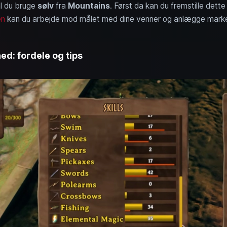
l du bruge
sølv
fra
Mountains
. Først da kan du fremstille det
en
kan du arbejde mod målet med dine venner og anlægge marker t
d: fordele og tips