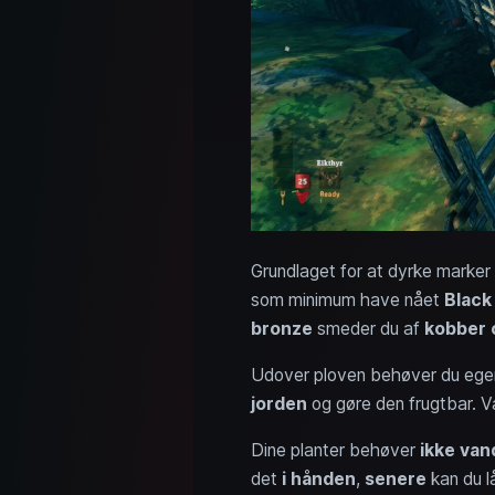
Grundlaget for at dyrke marker
som minimum have nået
Black
bronze
smeder du af
kobber 
Udover ploven behøver du egen
jorden
og gøre den frugtbar. V
Dine planter behøver
ikke van
det
i hånden
,
senere
kan du l