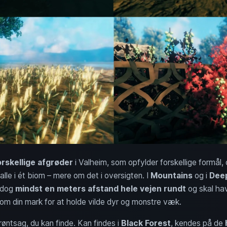
orskellige afgrøder
i Valheim, som opfylder forskellige formål
lle i ét biom – mere om det i oversigten. I
Mountains
og i
Dee
r dog
mindst en meters afstand hele vejen rundt
og skal h
om din mark for at holde vilde dyr og monstre væk.
røntsag, du kan finde. Kan findes i
Black Forest
, kendes på de