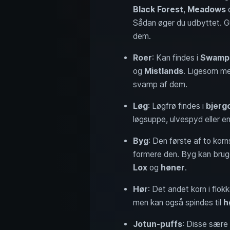
Black Forest
,
Meadows
Sådan øger du udbyttet. G
dem.
Roer
: Kan findes i
Swamp
og
Mistlands
. Ligesom me
svamp af dem.
Løg
: Løgfrø findes i
bjerg
løgsuppe, ulvespyd eller en 
Byg
: Den første af to kor
formere den. Byg kan brug
Lox
og
høner
.
Hør
: Det andet korn i flo
men kan også spindes til
h
Jotun-puffs
: Disse sære 