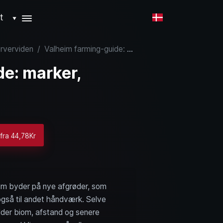
t
▼
erverviden
/
Valheim farming-guide: marker, afgrøder og dyrkning
e: marker,
 fra 44,78Kr
iom byder på nye afgrøder, som
 også til andet håndværk. Selve
lder biom, afstand og senere