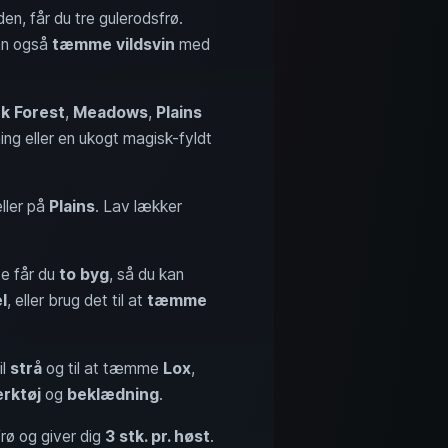
den, får du tre gulerodsfrø.
an også
tæmme vildsvin
med
k Forest
,
Meadows
,
Plains
ing eller en ukogt magisk-fyldt
ller på
Plains
. Lav lækker
te får du
to byg
, så du kan
l
, eller brug det til at
tæmme
il
strå
og til at tæmme
Lox
,
rktøj
og
beklædning
.
rø og giver dig
3 stk. pr. høst
.