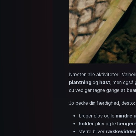
Næsten alle aktiviteter i Valhe
plantning
og
høst
, men også 
du ved gentagne gange at bea
Jo bedre din færdighed, desto:
bruger plov og le
mindre 
holder
plov og le
længer
større bliver
rækkevidde