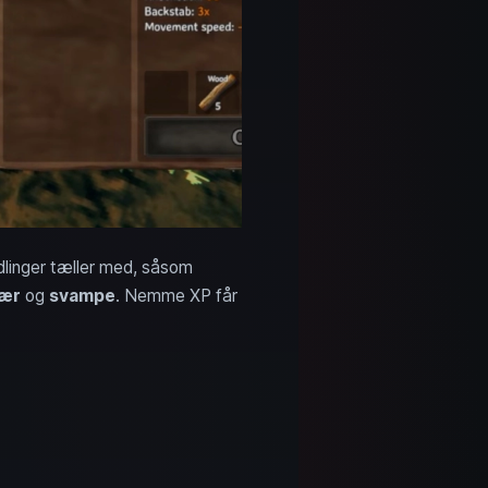
ndlinger tæller med, såsom
ær
og
svampe
. Nemme XP får