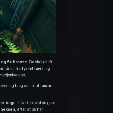
 og 5x bronze
. Du skal altså
ed
får du fra
fyrretræer
, og
smedjeniveauer.
loven og brug den til at
løsne
ame-dage
. I starten skal du gøre
s
heksen
, efter at du har