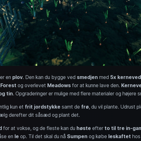
 er en
plov
. Den kan du bygge ved
smedjen
med
5x kerneved
 Forest
og overlevet
Meadows
for at kunne lave den.
Kernev
og tin
. Opgraderinger er mulige med flere materialer og højere 
tlig kun et
frit jordstykke
samt de
frø
, du vil plante. Udrust p
ælg derefter dit såsæd og plant det.
d
for at vokse, og de fleste kan du
høste
efter
to til tre in‑g
åse en
le
op. Til det skal du nå
Sumpen
og købe
leskaftet
ho