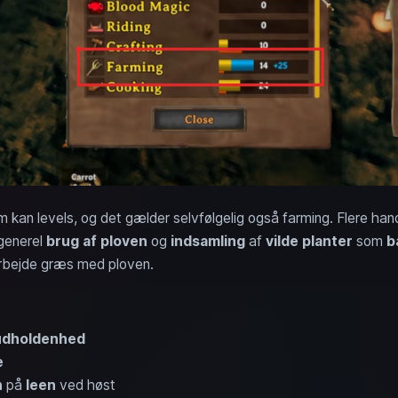
im kan levels, og det gælder selvfølgelig også farming. Flere ha
generel
brug af ploven
og
indsamling
af
vilde planter
som
b
rbejde græs med ploven.
udholdenhed
e
n
på
leen
ved høst