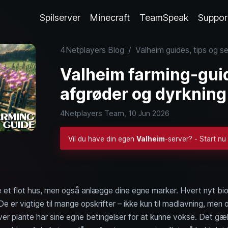
Spilserver
Minecraft
TeamSpeak
Suppor
4Netplayers Blog
/
Valheim guides, tips og s
Valheim farming-guid
afgrøder og dyrkning
4Netplayers Team,
10 Jun 2026
Vil du have din egen
Valheim
-server? - Start nu
e et flot hus, men også anlægge dine egne marker. Hvert nyt b
e er vigtige til mange opskrifter – ikke kun til madlavning, men
ver plante har sine egne betingelser for at kunne vokse. Det gæ