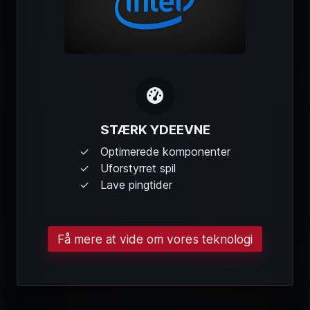
STÆRK YDEEVNE
Optimerede komponenter
Uforstyrret spil
Lave pingtider
Få mere at vide om vores teknologi