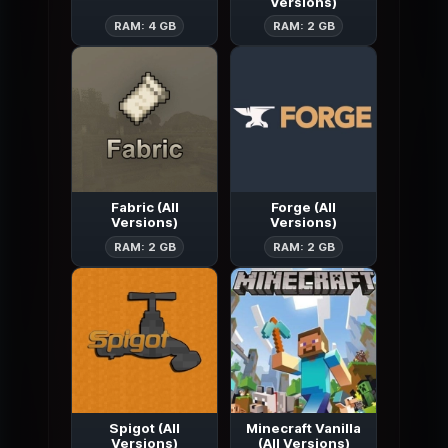
Versions)
Valhelsia 6
Bukkit (All Ver
RAM: 4 GB
RAM: 2 GB
Fabric (All
Forge (All
Versions)
Versions)
Fabric (All Versions)
Forge (All Ver
RAM: 2 GB
RAM: 2 GB
Spigot (All
Minecraft Vanilla
Versions)
(All Versions)