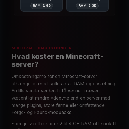
Spigot (All Versions)
Minecraft Vanil
RAM: 2 GB
RAM: 2 GB
MINECRAFT OMKOSTNINGER
Hvad koster en Minecraft-
server?
Omkostningerne for en Minecraft-server
afhænger især af spillerantal, RAM og opsætning.
En lille vanilla-verden til få venner kræver
væsentligt mindre ydeevne end en server med
mange plugins, store farme eller omfattende
Forge- og Fabric-modpacks.
Som grov rettesnor er 2 til 4 GB RAM ofte nok til