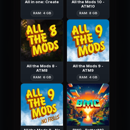
All in one: Create
All the Mods 10 -
ATM10
All in one: Create
All the Mods 
RAM: 4 GB
RAM: 8 GB
All the Mods 8 -
All the Mods 9 -
ATM8
ATM9
All the Mods 8 - ATM8
All the Mods 
RAM: 6 GB
RAM: 4 GB
All the Mods 9 - No
BMC - BetterMC