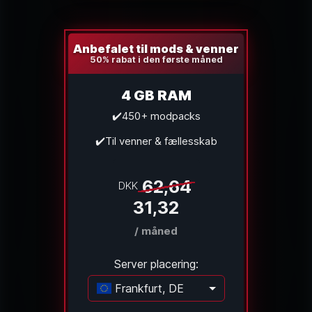
Anbefalet til mods & venner
50% rabat i den første måned
4 GB RAM
✔️450+ modpacks
✔️Til venner & fællesskab
62,64
DKK
31,32
/ måned
Server placering:
Frankfurt, DE
Indlæser...