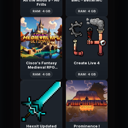
Frills
All the Mods 9 - No Frills
BMC - Bette
RAM: 4 GB
RAM: 4 GB
Cisco's Fantasy
Create Live 4
Medieval RPG
[Ultimate]
Cisco's Fantasy Medieval RPG [Ult
Create Live 4
RAM: 4 GB
RAM: 4 GB
Hexxit Updated
Prominence I