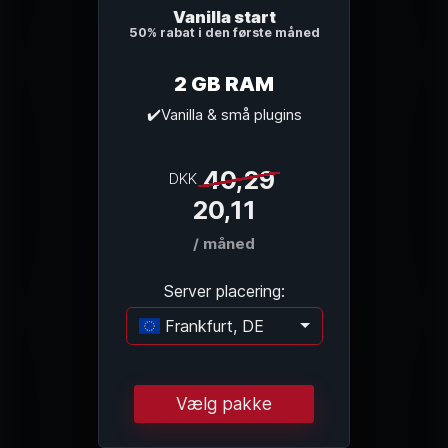
Vanilla start
50% rabat i den første måned
2 GB RAM
✔️Vanilla & små plugins
40,29
DKK
20,11
/ måned
Server placering:
Frankfurt, DE
Indlæser...
Vælg pakke