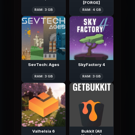
[FORGE]
Hexxit Updated
Prominence I
RAM: 3 GB
RAM: 4 GB
SevTech: Ages
SkyFactory 4
SevTech: Ages
SkyFactory 4
RAM: 3 GB
RAM: 3 GB
Valhelsia 6
Bukkit (All