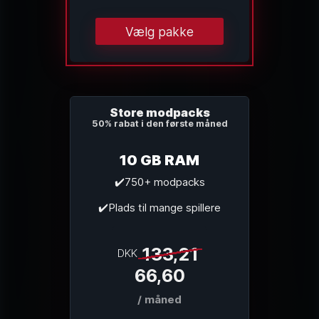
Vælg pakke
Store modpacks
50% rabat i den første måned
10 GB RAM
✔️750+ modpacks
✔️Plads til mange spillere
133,21
DKK
66,60
/ måned