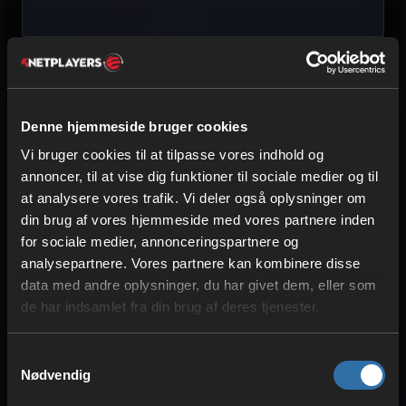
Denne hjemmeside bruger cookies
Vi bruger cookies til at tilpasse vores indhold og
annoncer, til at vise dig funktioner til sociale medier og til
at analysere vores trafik. Vi deler også oplysninger om
Betal sikkert og fleksibelt for
din brug af vores hjemmeside med vores partnere inden
for sociale medier, annonceringspartnere og
Minecraft-servere
analysepartnere. Vores partnere kan kombinere disse
data med andre oplysninger, du har givet dem, eller som
de har indsamlet fra din brug af deres tjenester.
Samtykkevalg
Nødvendig