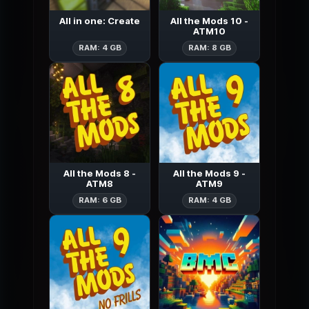
All in one: Create
All the Mods 10 -
ATM10
All in one: Create
All the Mods 
RAM: 4 GB
RAM: 8 GB
All the Mods 8 -
All the Mods 9 -
ATM8
ATM9
All the Mods 8 - ATM8
All the Mods 
RAM: 6 GB
RAM: 4 GB