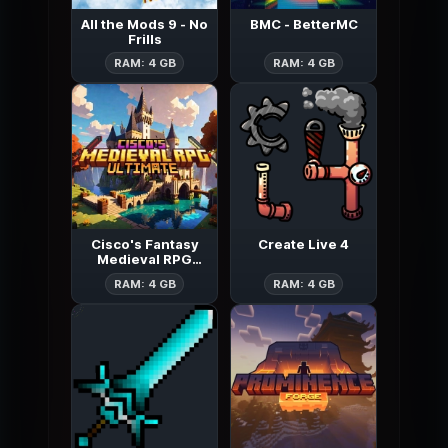
All the Mods 9 - No
BMC - BetterMC
Frills
All the Mods 9 - No Frills
BMC - Bette
RAM: 4 GB
RAM: 4 GB
Cisco's Fantasy
Create Live 4
Medieval RPG
[Ultimate]
Cisco's Fantasy Medieval RPG [Ult
Create Live 4
RAM: 4 GB
RAM: 4 GB