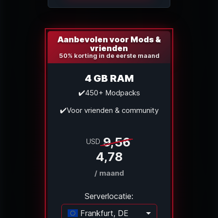
Aanbevolen voor Mods &
vrienden
50% korting in de eerste maand
4 GB RAM
✔️450+ Modpacks
✔️Voor vrienden & community
9,56
USD
4,78
/ maand
Serverlocatie:
Frankfurt, DE