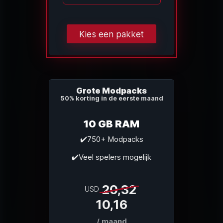
Laden...
Kies een pakket
Grote Modpacks
50% korting in de eerste maand
10 GB RAM
✔️750+ Modpacks
✔️Veel spelers mogelijk
20,32
USD
10,16
/ maand