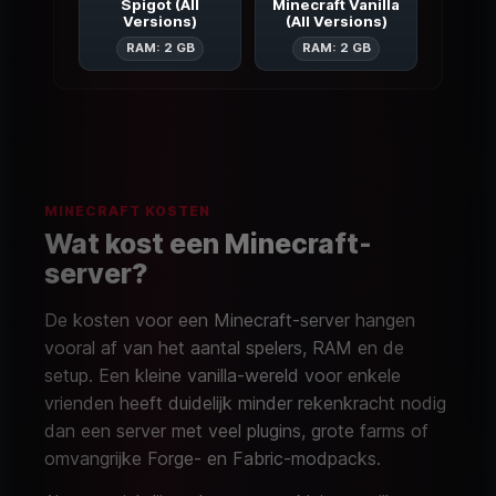
Spigot (All
Minecraft Vanilla
Versions)
(All Versions)
Spigot (All Versions)
Minecraft Vanil
RAM: 2 GB
RAM: 2 GB
MINECRAFT KOSTEN
Wat kost een Minecraft-
server?
De kosten voor een Minecraft-server hangen
vooral af van het aantal spelers, RAM en de
setup. Een kleine vanilla-wereld voor enkele
vrienden heeft duidelijk minder rekenkracht nodig
dan een server met veel plugins, grote farms of
omvangrijke Forge- en Fabric-modpacks.