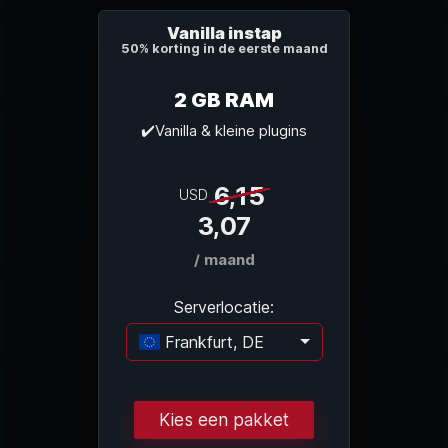
Vanilla instap
50% korting in de eerste maand
2 GB RAM
✔️Vanilla & kleine plugins
6,15
USD
3,07
/ maand
Serverlocatie:
Frankfurt, DE
Laden...
Kies een pakket