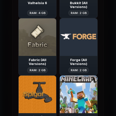
Valhelsia 6
Bukkit (All
Versions)
Valhelsia 6
Bukkit (All Ver
RAM: 4 GB
RAM: 2 GB
Fabric (All
Forge (All
Versions)
Versions)
Fabric (All Versions)
Forge (All Ver
RAM: 2 GB
RAM: 2 GB