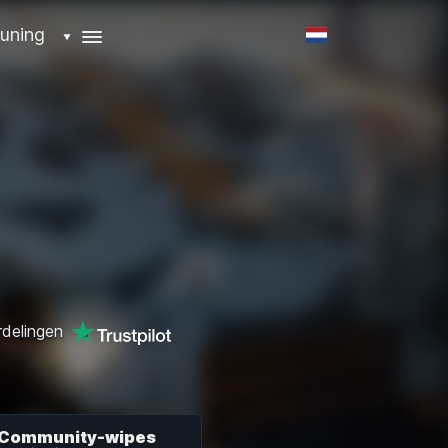
uning
▼
delingen
Community-wipes