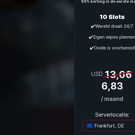
50% korting in de eerste m
10 Slots
✔️Wereld draait 24/7
✔️Eigen wipes planne
✔️Oxide is voorbereid
13,66
USD
6,83
/ maand
Serverlocatie:
Frankfurt, DE
La