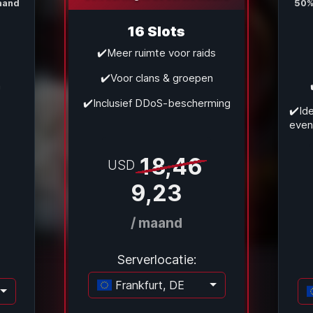
aand
50%
16 Slots
✔️Meer ruimte voor raids
✔️Voor clans & groepen
n
✔️Inclusief DDoS-bescherming
✔️Id
eve
18,46
USD
9,23
/ maand
Serverlocatie:
Frankfurt, DE
Laden...
den...