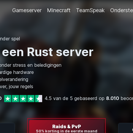
Gameserver
Minecraft
TeamSpeak
Onderste
nder spel
 een Rust server
onder stress en beledigingen
rdige hardware
elverandering
er, jouw regels
D
4.5 van de 5 gebaseerd op
8.010
beoor
Raids & PvP
50% korting in de eerste maand