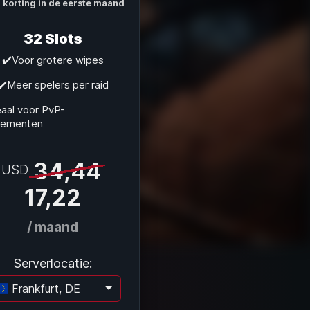
 korting in de eerste maand
32 Slots
✔️Voor grotere wipes
✔️Meer spelers per raid
eaal voor PvP-
nementen
34,44
USD
17,22
/ maand
Serverlocatie:
Frankfurt, DE
Laden...