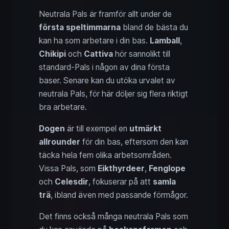
Neutrala Pals är framför allt under de
första speltimmarna
bland de bästa du
kan ha som arbetare i din bas.
Lamball
,
Chikipi
och
Cattiva
hör sannolikt till
standard-Pals i någon av dina första
baser. Senare kan du utöka urvalet av
neutrala Pals, för här döljer sig flera riktigt
bra arbetare.
Dogen
är till exempel en
utmärkt
allrounder
för din bas, eftersom den kan
täcka hela fem olika arbetsområden.
Vissa Pals, som
Eikthyrdeer
,
Fenglope
och
Celesdir
, fokuserar på att
samla
trä
, ibland även med passande förmågor.
Det finns också många neutrala Pals som