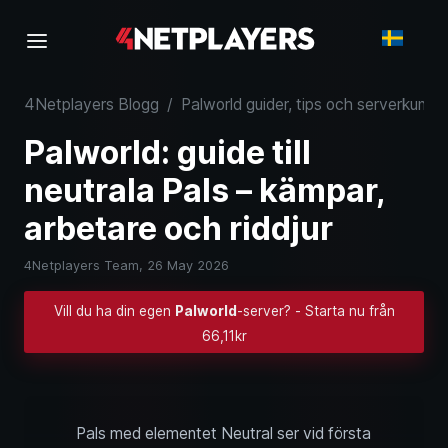
4Netplayers Blogg
/
Palworld guider, tips och serverkunsk
Palworld: guide till
neutrala Pals – kämpar,
arbetare och riddjur
4Netplayers Team,
26 May 2026
Vill du ha din egen
Palworld
-server? - Starta nu från
66,11kr
Pals med elementet Neutral ser vid första