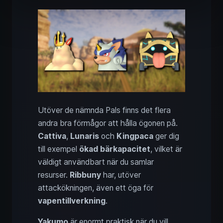
Utöver de nämnda Pals finns det flera
andra bra förmågor att hålla ögonen på.
Cattiva
,
Lunaris
och
Kingpaca
ger dig
till exempel
ökad bärkapacitet
, vilket är
väldigt användbart när du samlar
resurser.
Ribbuny
har, utöver
attackökningen, även ett öga för
vapentillverkning
.
Yakumo
är enormt praktisk när du vill