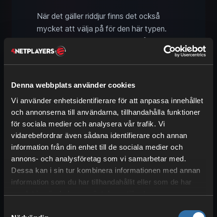
När det gäller riddjur finns det också
mycket att välja på för den här typen.
Precis som i strid ligger fokus på början
och slutet av spelet.
Främst
handlar det
om
markbundna riddjur
, men några
låter dig även
sväva genom luften
.
Denna webbplats använder cookies
De
bästa riddjuren
av typen Neutral är:
Vi använder enhetsidentifierare för att anpassa innehållet
och annonserna till användarna, tillhandahålla funktioner
Direhowl
är ett av de bästa
för sociala medier och analysera vår trafik. Vi
riddjuren tidigt i spelet. Du låser upp
vidarebefordrar även sådana identifierare och annan
sadeln på nivå 9
, alltså ganska
information från din enhet till de sociala medier och
tidigt.
annons- och analysföretag som vi samarbetar med.
Med
Eikthyrdeer
på nivå 12 kan du
Dessa kan i sin tur kombinera informationen med annan
information som du har tillhandahållit eller som de har
samla
trä
betydligt snabbare.
samlat in när du har använt deras tjänster.
Nitewing
är den enda flygande
Palen av den här typen, men också
Samtyckesval