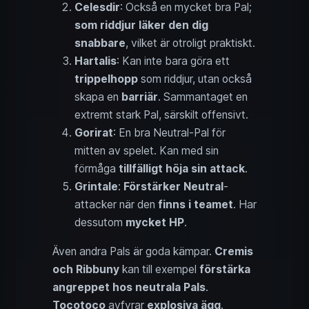
Celesdir
: Också en mycket bra Pal;
som riddjur läker den dig
snabbare
, vilket är otroligt praktiskt.
Hartalis
: Kan inte bara göra ett
trippelhopp
som riddjur, utan också
skapa en
barriär
. Sammantaget en
extremt stark Pal, särskilt offensivt.
Gorirat
: En bra Neutral-Pal för
mitten av spelet. Kan med sin
förmåga
tillfälligt höja sin attack
.
Grintale
:
Förstärker
Neutral
-
attacker när den
finns i teamet
. Har
dessutom
mycket HP
.
Även andra Pals är goda kämpar.
Cremis
och Ribbuny
kan till exempel
förstärka
angreppet hos neutrala Pals
.
Tocotoco
avfyrar
explosiva ägg
.