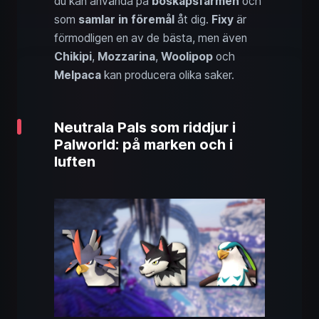
du kan använda på
boskapsfarmen
och
som
samlar in föremål
åt dig.
Fixy
är
förmodligen en av de bästa, men även
Chikipi
,
Mozzarina
,
Woolipop
och
Melpaca
kan producera olika saker.
Neutrala Pals som riddjur i
Palworld: på marken och i
luften