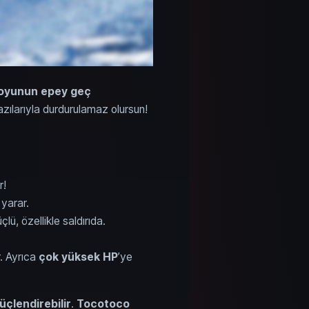
oyunun epey geç
azılarıyla durdurulamaz olursun!
r!
 yarar.
ü, özellikle saldırıda.
. Ayrıca
çok yüksek HP
’ye
güçlendirebilir
.
Tocotoco