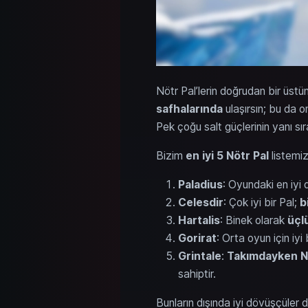
Nötr Pal’lerin doğrudan bir üst
safhalarında
ulaşırsın; bu da o
Pek çoğu salt güçlerinin yanı sır
Bizim
en iyi 5 Nötr Pal
listemiz
Paladius
: Oyundaki en iyi 
Celesdir
: Çok iyi bir Pal;
b
Hartalis
: Binek olarak
üçl
Gorirat
: Orta oyun için iyi
Grintale
:
Takımdayken
N
sahiptir.
Bunların dışında iyi dövüşçüler 