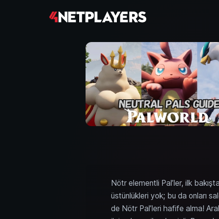
Nötr elementli Pal’ler, ilk bakışt
üstünlükleri yok; bu da onları s
de Nötr Pal’leri hafife alma! Ar