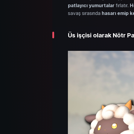
patlayıcı yumurtalar
fırlatır.
H
savaş sırasında
hasarı emip k
Üs işçisi olarak Nötr P