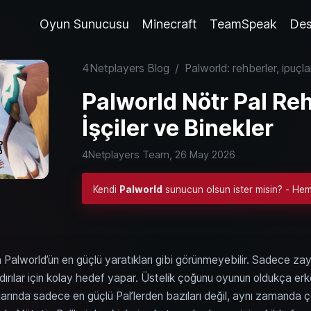
Oyun Sunucusu
Minecraft
TeamSpeak
Des
4Netplayers Blog
/
Palworld: rehberler, ipuçla
Palworld Nötr Pal Reh
İşçiler ve Binekler
4Netplayers Team,
26 May 2026
Kendi
Palworld
sunucun olsun ister misin? - Heme
a Palworld’ün en güçlü yaratıkları gibi görünmeyebilir. Sadece zayıfl
aldırılar için kolay hedef yapar. Üstelik çoğunu oyunun oldukça er
alarında sadece en güçlü Pal’lerden bazıları değil, aynı zamanda ço