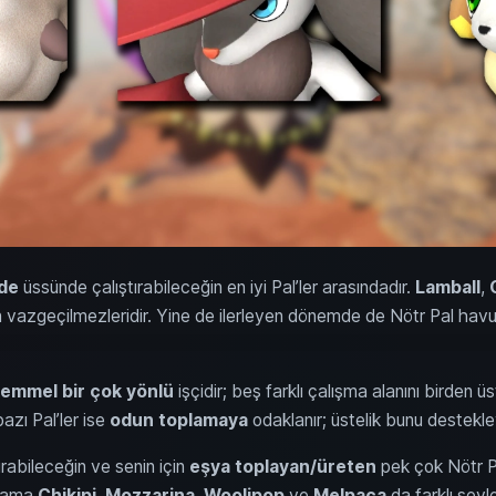
rde
üssünde çalıştırabileceğin en iyi Pal’ler arasındadır.
Lamball
,
n vazgeçilmezleridir. Yine de ilerleyen dönemde de Nötr Pal havuz
emmel bir çok yönlü
işçidir; beş farklı çalışma alanını birden üs
azı Pal’ler ise
odun toplamaya
odaklanır; üstelik bunu destekle
ırabileceğin ve senin için
eşya
toplayan/üreten
pek çok Nötr P
r; ama
Chikipi
,
Mozzarina
,
Woolipop
ve
Melpaca
da farklı şeyle