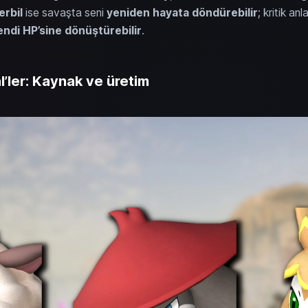
erbil
ise savaşta seni
yeniden hayata döndürebilir
; kritik an
endi HP’sine dönüştürebilir
.
al’ler: Kaynak ve üretim