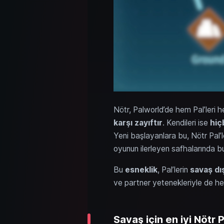
Nötr, Palworld’de hem Pal’leri he
karşı zayıftır
. Kendileri ise
hiç
Yeni başlayanlara bu, Nötr Pal’le
oyunun ilerleyen safhalarında bu
Bu
esneklik
, Pal’lerin
savaş dı
ve partner yetenekleriyle de hed
Savaş için en iyi Nötr P