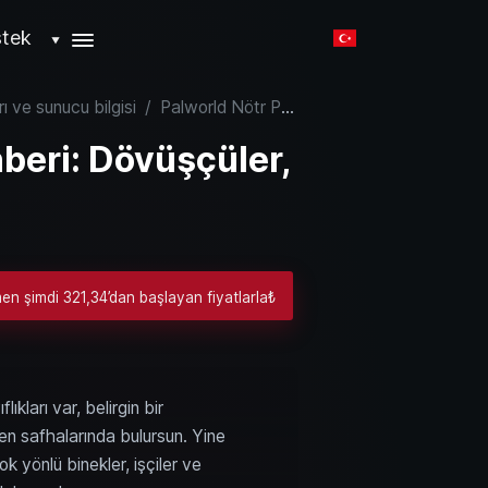
tek
▼
rı ve sunucu bilgisi
/
Palworld Nötr Pal Rehberi: Dövüşçüler, İşçiler ve Binekler
beri: Dövüşçüler,
n şimdi 321,34’dan başlayan fiyatlarla₺
ıkları var, belirgin bir
ken safhalarında bulursun. Yine
k yönlü binekler, işçiler ve