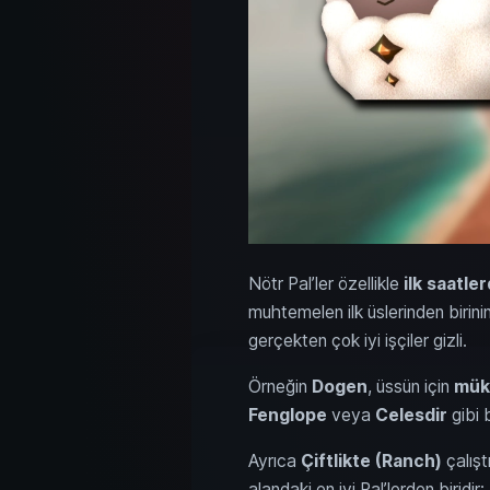
Nötr Pal’ler özellikle
ilk saatle
muhtemelen ilk üslerinden birini
gerçekten çok iyi işçiler gizli.
Örneğin
Dogen
, üssün için
mük
Fenglope
veya
Celesdir
gibi b
Ayrıca
Çiftlikte (Ranch)
çalışt
alandaki en iyi Pal’lerden biridi