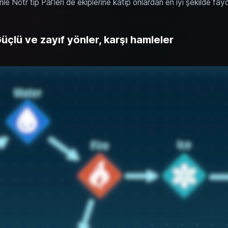
nle Nötr tip Pal’leri de ekiplerine katıp onlardan en iyi şekilde fay
Güçlü ve zayıf yönler, karşı hamleler