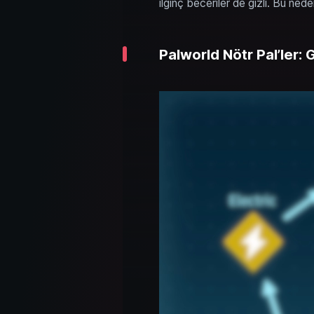
ilginç beceriler de gizli. Bu nede
Palworld Nötr Pal’ler: 