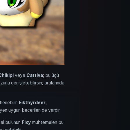
Chikipi
veya
Cattiva
; bu üçü
unu genişletebilirsin; aralarında
tlenebilir.
Eikthyrdeer
,
yen uygun becerileri de vardır.
al bulunur.
Fixy
muhtemelen bu
r üretebilir.