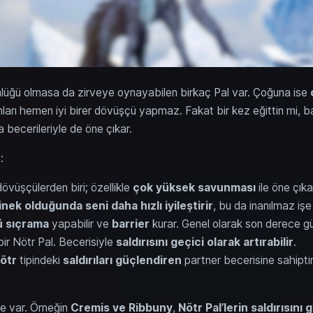
ünlüğü olmasa da zirveye oynayabilen birkaç Pal var. Çoğuna ise
nları hemen iyi birer dövüşçü yapmaz. Fakat bir kez eğittin mi, b
a becerileriyle de öne çıkar.
:
dövüşçülerden biri; özellikle
çok yüksek savunması
ile öne çıka
inek olduğunda seni daha hızlı iyileştirir
, bu da inanılmaz işe
ü sıçrama
yapabilir ve
barrier
kurar. Genel olarak son derece güçl
 bir Nötr Pal. Becerisiyle
saldırısını geçici olarak artırabilir
.
ötr
tipindeki
saldırıları güçlendiren
partner becerisine sahiptir
de var. Örneğin
Cremis ve Ribbuny
,
Nötr Pal’lerin saldırısını 