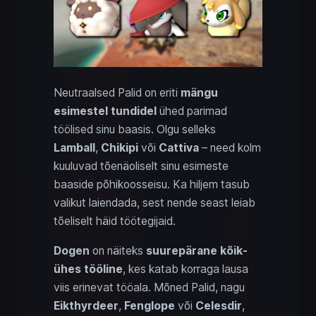
Neutraalsed Palid on eriti
mängu
esimestel tundidel
ühed parimad
töölised sinu baasis. Olgu selleks
Lamball
,
Chikipi
või
Cattiva
– need kolm
kuuluvad tõenäoliselt sinu esimeste
baaside põhikoosseisu. Ka hiljem tasub
valikut laiendada, sest nende seast leiab
tõeliselt häid töötegijaid.
Dogen
on näiteks
suurepärane kõik-
ühes tööline
, kes katab korraga lausa
viis erinevat tööala. Mõned Palid, nagu
Eikthyrdeer
,
Fenglope
või
Celesdir
,