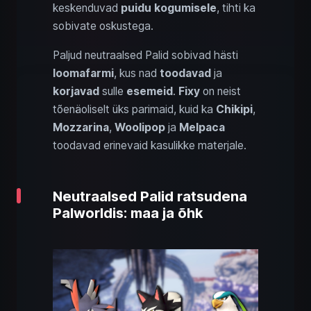
keskenduvad
puidu kogumisele
, tihti ka
sobivate oskustega.
Paljud neutraalsed Palid sobivad hästi
loomafarmi
, kus nad
toodavad
ja
korjavad
sulle
esemeid
.
Fixy
on neist
tõenäoliselt üks parimaid, kuid ka
Chikipi
,
Mozzarina
,
Woolipop
ja
Melpaca
toodavad erinevaid kasulikke materjale.
Neutraalsed Palid ratsudena
Palworldis: maa ja õhk