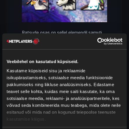
Ratsude osas on sellel elemendil samuti
palju valikut. Nagu ka võitluses, on
fookuses pigem mängu algus ja lõpp.
Peamiselt
on tegu
maal liikuvate
Veebilehel on kasutatud küpsiseid.
ratsudega
, kuid mõned lubavad ka
õhus
hõljuda
.
Kasutame küpsiseid sisu ja reklaamide
isikupärastamiseks, sotsiaalse meedia funktsioonide
Parimad neutraalsed ratsud
on
pakkumiseks ning liikluse analüüsimiseks. Edastame
järgmised:
teavet selle kohta, kuidas meie saiti kasutate, ka oma
sotsiaalse meedia, reklaami- ja analüüsipartneritele, kes
Direhowl
on üks parimaid varajase
võivad seda kombineerida muu teabega, mida olete neile
mängu ratsusid.
Sadula avad
esitanud või mida nad on kogunud teiepoolse teenuste
tasemel 9
, seega juba üsna vara.
kasutamise käigus.
Eikthyrdeer
iga tasemel 12 saad