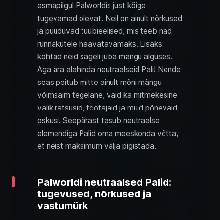
esmapilgul Palworldis just kõige
tugevamad olevat. Neil on ainult nõrkused
ja puuduvad tüübieelised, mis teeb nad
rünnakutele haavatavamaks. Lisaks
kohtad neid sageli juba mängu alguses.
Aga ära alahinda neutraalseid Pali! Nende
seas peitub mitte ainult mõni mängu
võimsaim tegelane, vaid ka mitmekesine
valik ratsusid, töötajaid ja muid põnevaid
oskusi. Seepärast tasub neutraalse
elemendiga Palid oma meeskonda võtta,
et neist maksimum välja pigistada.
Palworldi neutraalsed Palid:
tugevused, nõrkused ja
vastumürk