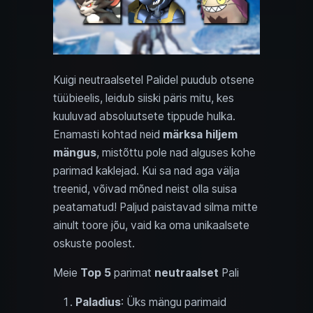
Kuigi neutraalsetel Palidel puudub otsene
tüübieelis, leidub siiski päris mitu, kes
kuuluvad absoluutsete tippude hulka.
Enamasti kohtad neid
märksa hiljem
mängus
, mistõttu pole nad alguses kohe
parimad kaklejad. Kui sa nad aga välja
treenid, võivad mõned neist olla suisa
peatamatud! Paljud paistavad silma mitte
ainult toore jõu, vaid ka oma unikaalsete
oskuste poolest.
Meie
Top 5
parimat
neutraalset
Pali
Paladius
: Üks mängu parimaid