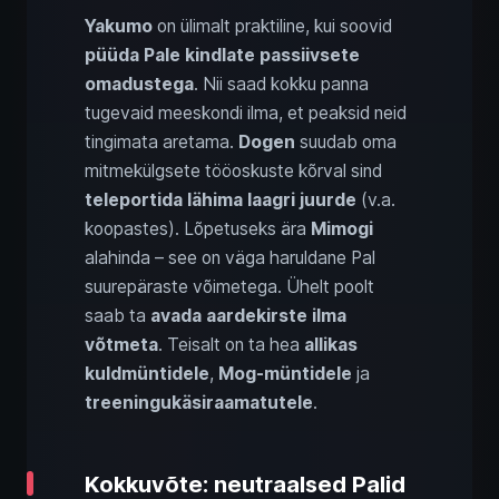
Yakumo
on ülimalt praktiline, kui soovid
püüda Pale kindlate passiivsete
omadustega
. Nii saad kokku panna
tugevaid meeskondi ilma, et peaksid neid
tingimata aretama.
Dogen
suudab oma
mitmekülgsete tööoskuste kõrval sind
teleportida lähima laagri juurde
(v.a.
koopastes). Lõpetuseks ära
Mimogi
alahinda – see on väga haruldane Pal
suurepäraste võimetega. Ühelt poolt
saab ta
avada aardekirste ilma
võtmeta
. Teisalt on ta hea
allikas
kuldmüntidele
,
Mog-müntidele
ja
treeningukäsiraamatutele
.
Kokkuvõte: neutraalsed Palid