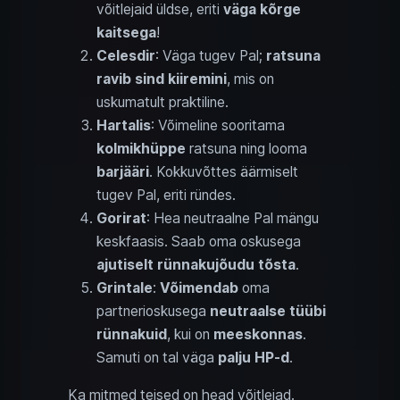
võitlejaid üldse, eriti
väga kõrge
kaitsega
!
Celesdir
: Väga tugev Pal;
ratsuna
ravib sind kiiremini
, mis on
uskumatult praktiline.
Hartalis
: Võimeline sooritama
kolmikhüppe
ratsuna ning looma
barjääri
. Kokkuvõttes äärmiselt
tugev Pal, eriti ründes.
Gorirat
: Hea neutraalne Pal mängu
keskfaasis. Saab oma oskusega
ajutiselt rünnakujõudu tõsta
.
Grintale
:
Võimendab
oma
partnerioskusega
neutraalse tüübi
rünnakuid
, kui on
meeskonnas
.
Samuti on tal väga
palju HP-d
.
Ka mitmed teised on head võitlejad.