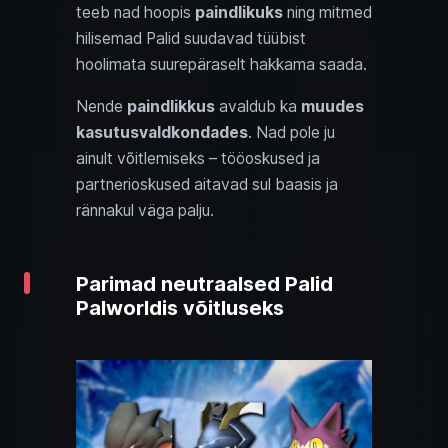
teeb nad hoopis
paindlikuks
ning mitmed
hilisemad Palid suudavad tüübist
hoolimata suurepäraselt hakkama saada.
Nende
paindlikkus
avaldub ka
muudes
kasutusvaldkondades
. Nad pole ju
ainult võitlemiseks – tööoskused ja
partnerioskused aitavad sul baasis ja
rännakul väga palju.
Parimad neutraalsed Palid
Palworldis võitluseks