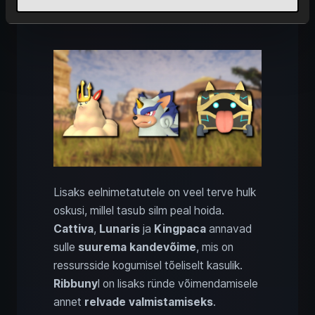
meisterdamine
Lisaks eelnimetatutele on veel terve hulk
oskusi, millel tasub silm peal hoida.
Cattiva
,
Lunaris
ja
Kingpaca
annavad
sulle
suurema kandevõime
, mis on
ressursside kogumisel tõeliselt kasulik.
Ribbuny
l on lisaks ründe võimendamisele
annet
relvade valmistamiseks
.