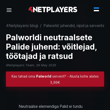
4Netplayersi blogi
/
Palworld: juhendid, nipid ja serveriteav
Palworldi neutraalsete
Palide juhend: võitlejad,
töötajad ja ratsud
4Netplayers Team,
26 May 2026
Kas tahad oma
Palworld
serverit? - Alusta kohe alates
5,99€
Neutraalse elemendiga Palid ei tundu