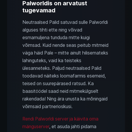
Palworldis on arvatust
tugevamad
Neutraalsed Palid satuvad sulle Palworldi
alguses tihti ette ning võivad
esmamuljena tunduda mitte kuigi
võimsad. Kuid nende seas peitub mitmeid
väga häid Pale – mitte ainult hilisemateks
lahinguteks, vaid ka teisteks
ülesanneteks. Paljud neutraalsed Palid
toodavad näiteks loomafarmis esemeid,
teised on suurepärased ratsud. Ka
baasitöödel saad neid mitmekülgselt
rakendada! Ning ära unusta ka mõningaid
võimsaid partnerioskusi.
Rendi Palworldi server ja käivita oma
mänguserver
, et asuda jahti pidama