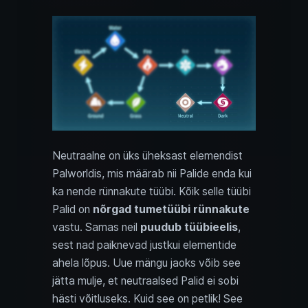
Neutraalne on üks üheksast elemendist
Palworldis, mis määrab nii Palide enda kui
ka nende rünnakute tüübi. Kõik selle tüübi
Palid on
nõrgad tumetüübi rünnakute
vastu. Samas neil
puudub tüübieelis
,
sest nad paiknevad justkui elementide
ahela lõpus. Uue mängu jaoks võib see
jätta mulje, et neutraalsed Palid ei sobi
hästi võitluseks. Kuid see on petlik! See