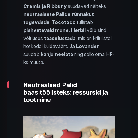
Cremis ja Ribbuny
suudavad näiteks
neutraalsete Palide rünnakut
tugevdada
.
Tocotoco
tulistab
plahvatavaid mune
.
Herbil
võib sind
võitluses
taaselustada
, mis on kriitilistel
hetkedel kuldaväärt. Ja
Lovander
suudab
kahju neelata
ning selle oma HP-
ks muuta.
Neutraalsed Palid
baasitöölisteks: ressursid ja
tootmine