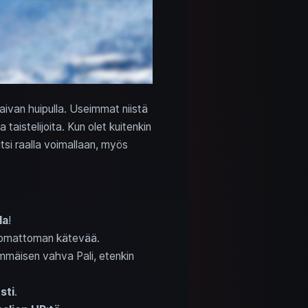
t aivan huipulla. Useimmat niistä
a taistelijoita. Kun olet kuitenkin
tsi raalla voimallaan, myös
la
!
komattoman kätevää.
immäisen vahva Pali, etenkin
sti
.