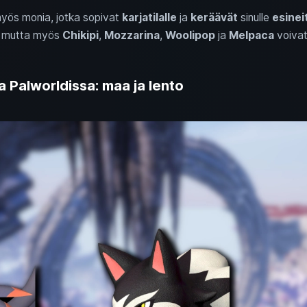
myös monia, jotka sopivat
karjatilalle
ja
keräävät
sinulle
esinei
a, mutta myös
Chikipi
,
Mozzarina
,
Woolipop
ja
Melpaca
voivat 
na Palworldissa: maa ja lento