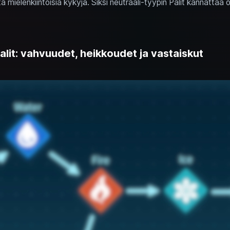
ta mielenkiintoisia kykyjä. Siksi neutraali-tyypin Palit kannattaa o
Palit: vahvuudet, heikkoudet ja vastaiskut