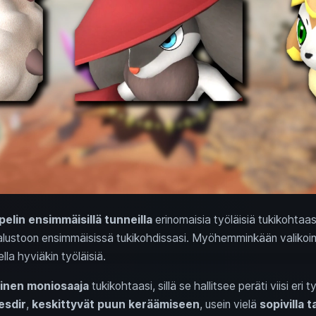
pelin ensimmäisillä tunneilla
erinomaisia työläisiä tukikohtaas
alustoon ensimmäisissä tukikohdissasi. Myöhemminkään valikoima
lla hyviäkin työläisiä.
inen moniosaaja
tukikohtaasi, sillä se hallitsee peräti viisi eri 
esdir
,
keskittyvät puun keräämiseen
, usein vielä
sopivilla t