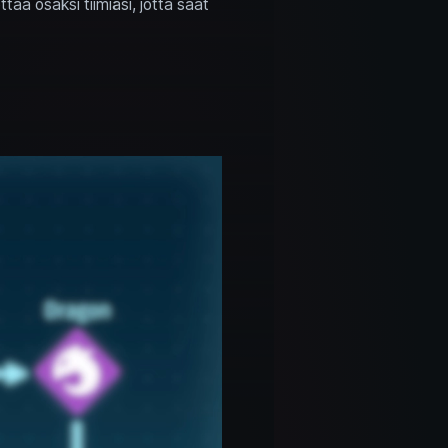
ttaa osaksi tiimiäsi, jotta saat