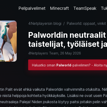
Pelipalvelimet
Minecraft
TeamSpeak
Tu
4Netplayersin blogi
/
Palworld: oppaat, vinkit 
Palworldin neutraalit 
taistelijat, työläiset j
4Netplayers Team,
26 May 2026
Haluatko oman
Palworld
-palvelimen? - Aloita n
ntin Palit eivät ehkä vaikuta Palworldin vahvimmilta otuksilta. Nii
niistä helppoja kohteita hyökkäyksille. Lisäksi ne ovat usein Pal
i neutraaleja Paleja! Niiden joukosta löytyy paitsi joitakin pelin