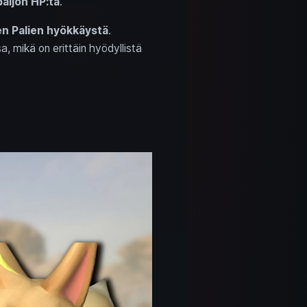
paljon HP:tä
.
en Palien hyökkäystä
.
a, mikä on erittäin hyödyllistä