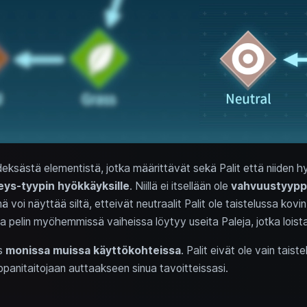
deksästä elementistä, jotka määrittävät sekä Palit että niiden 
eys-tyypin hyökkäyksille
. Niillä ei itsellään ole
vahvuustyypp
mä voi näyttää siltä, etteivät neutraalit Palit ole taistelussa ko
 ja pelin myöhemmissä vaiheissa löytyy useita Paleja, jotka loist
s
monissa muissa käyttökohteissa
. Palit eivät ole vain tais
anitaitojaan auttaakseen sinua tavoitteissasi.