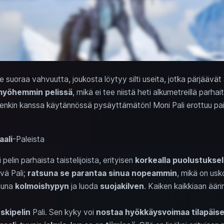
ole suoraa vahvuutta, joukosta löytyy silti useita, jotka pärjäävä
 myöhemmin pelissä
, mikä ei tee niistä heti alkumetreillä parhait
denkin kanssa käytännössä pysäyttämätön! Moni Pali erottuu pai
aali
-Paleista
i pelin parhaista taistelijoista, erityisen
korkealla puolustuksel
vä Pali;
ratsuna se parantaa sinua nopeammin
, mikä on us
tsuna
kolmoishypyn
ja luoda
suojakilven
. Kaiken kaikkiaan äär
skipelin
Pali. Sen kyky voi
nostaa hyökkäysvoimaa tilapäise