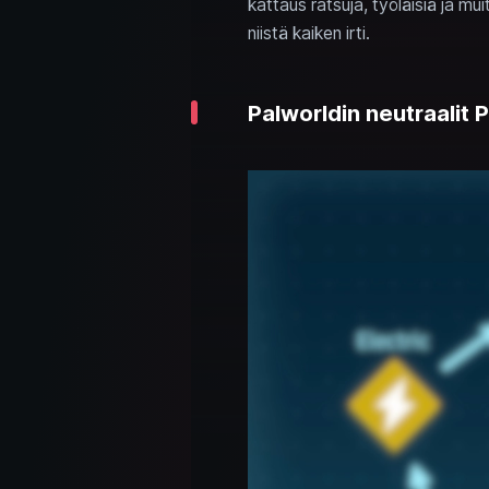
kattaus ratsuja, työläisiä ja mui
niistä kaiken irti.
Palworldin neutraalit 