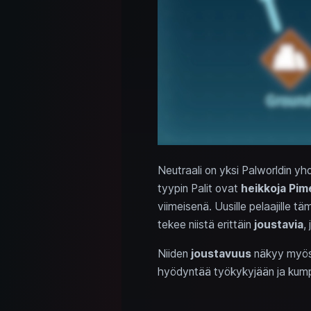
Neutraali on yksi Palworldin yh
tyypin Palit ovat
heikkoja Pim
viimeisenä. Uusille pelaajille tä
tekee niistä erittäin
joustavia
,
Niiden
joustavuus
näkyy myö
hyödyntää työkykyjään ja kumpp