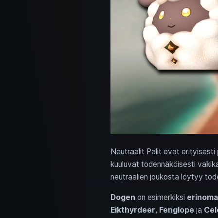
Neutraalit Palit ovat erityisesti
kuuluvat todennäköisesti vakik
neutraalien joukosta löytyy tode
Dogen
on esimerkiksi
erinoma
Eikthyrdeer
,
Fenglope
ja
Cel