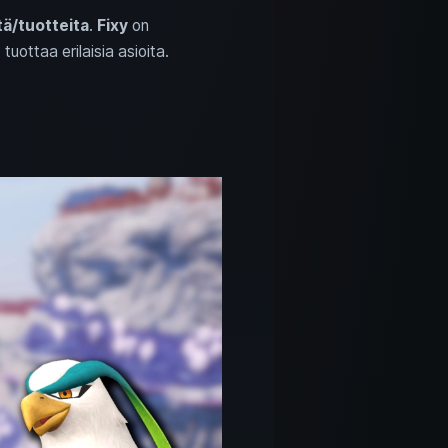
tä/tuotteita
.
Fixy
on
tuottaa erilaisia asioita.