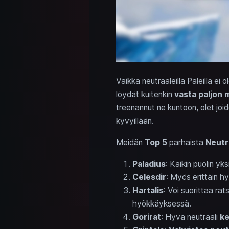
Vaikka neutraaleilla Paleilla ei 
löydät kuitenkin
vasta paljon
treenannut ne kuntoon, olet joi
kyvyillään.
Meidän
Top 5
parhaista
Neutr
Paladius
: Kaikin puolin yks
Celesdir
: Myös erittäin hy
Hartalis
: Voi suorittaa ra
hyökkäyksessä.
Gorirat
: Hyvä neutraali
ke