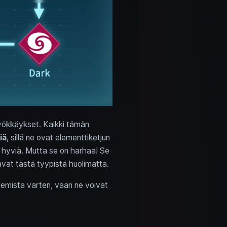
hyökkäykset. Kaikki tämän
iä
, sillä ne ovat elementtiketjun
vin hyviä. Mutta se on harhaa! Se
avat tästä tyypistä huolimatta.
telemista varten, vaan ne voivat