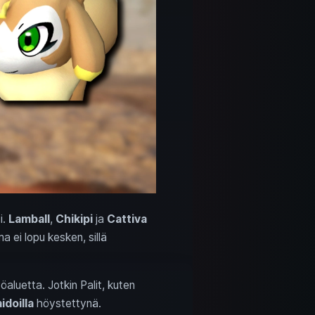
i.
Lamball
,
Chikipi
ja
Cattiva
 ei lopu kesken, sillä
työaluetta. Jotkin Palit, kuten
aidoilla
höystettynä.