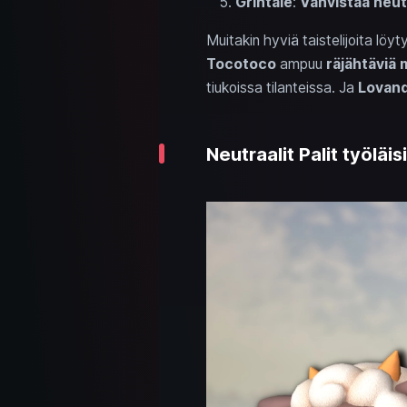
Grintale
:
Vahvistaa
neut
Muitakin hyviä taistelijoita löyt
Tocotoco
ampuu
räjähtäviä 
tiukoissa tilanteissa. Ja
Lovan
Neutraalit Palit työläi