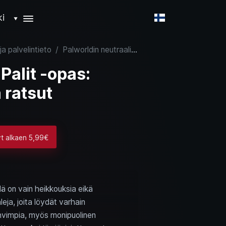
ki
▼
ja palvelintieto
/
Palworldin neutraalit Palit -opas: taistelijat, työläiset ja ratsut
Palit -opas:
a ratsut
yt alkaen 5,99€
llä on vain heikkouksia eikä
eja, joita löydät varhain
 vahvimpia, myös monipuolinen