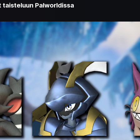
t taisteluun Palworldissa