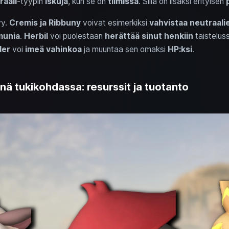
raali
-tyypin
iskuja
, kun se on
tiimissä
. Sillä on lisäksi erityisen
yy.
Cremis ja Ribbuny
voivat esimerkiksi
vahvistaa neutraali
munia
.
Herbil
voi puolestaan
herättää sinut henkiin
taisteluss
der
voi
imeä vahinkoa
ja muuntaa sen omaksi
HP:ksi
.
sinä tukikohdassa: resurssit ja tuotanto