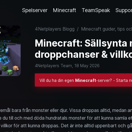
Spelserver
Minecraft
TeamSpeak
Suppo
4Netplayers Blogg
/
Minecraft guider, tips o
Minecraft: Sällsynta
droppchanser & villk
4Netplayers Team,
18 May 2026
Vill du ha din egen
Minecraft
-server? - Starta 
emål bara från monster eller djur. Vissa droppas alltid, medan a
 du till och med döda hundratals monster för att kunna samla e
llkor för att kunna droppas. Det är inte alltid uppenbart och gå