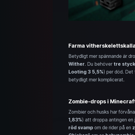
Farma vitherskelettskall
Betydligt mer spännande är dr
Wither
. Du behöver
tre styc
Looting 3
5,5%
) per död. Det f
betydligt mer komplicerat.
Zombie-drops i Minecraft:
Zombier och husks har förvåna
1,83%
) att droppa antingen en
röd svamp
om de rider på en
z