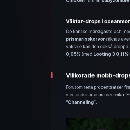
Chicken”
om en
babyzombie 
Väktar-drops i oceanmonu
De kanske märkligaste och mes
prismarinskervor
räknas äve
väktare kan den också droppa a
0,05%
(med
Looting 3
0,11%
Villkorade mobb-drops
Förutom rena procentsatser fi
men andra är ännu mer unika. F
“Channeling”
.