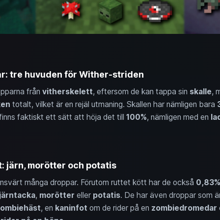
ar: tre huvuden för Wither-striden
opparna från
vitherskelett
, eftersom de kan tappa sin
skalle
, 
ken
totalt, vilket är en rejäl utmaning. Skallen har nämligen bara
inns faktiskt ett sätt att höja det till
100%
, nämligen med en
la
 järn, morötter och potatis
nsvärt många droppar. Förutom ruttet kött har de också
0,83%
järntacka
,
morötter
eller
potatis
. De har även droppar som är b
ombiehäst
, en
kaninfot
om de rider på en
zombiedromedar