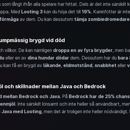
 som långt ifrån alla spelare har hittat. Dels är det inte särskilt 
oppa. Med
Looting 3
kan du höja det till
19%
. Kaninfötter är int
pförmåga
av dem. Du kan dessutom
tämja zombiedromedare
slumpmässig brygd vid död
 villkor. De kan nämligen
droppa en av fyra brygder
, men b
du
eller en av
dina hundar
dödar
dem. Dessutom har du
bara
Du kan få en brygd av
läkande
,
eldmotstånd
,
snabbhet
eller
v
jöl och skillnader mellan Java och Bedrock
ad mellan Bedrock och Java
. På
Bedrock har de 25% chans
benmjöl
. Inte särskilt lönsamt och inte heller så användbart, men
 Java med Looting
, men det är troligen inte heller nödvändigt.