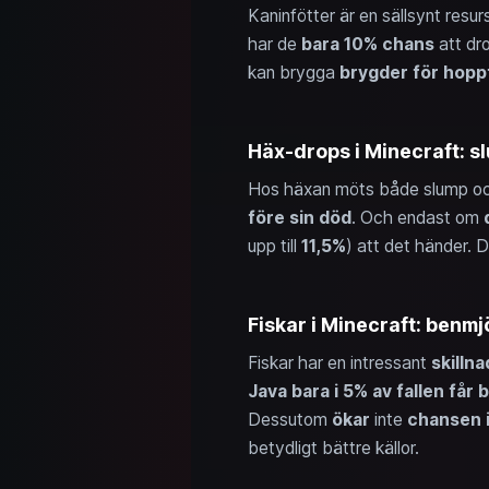
Kaninfötter är en sällsynt resurs
har de
bara 10% chans
att dr
kan brygga
brygder för hop
Häx-drops i Minecraft: 
Hos häxan möts både slump och
före sin död
. Och endast om
upp till
11,5%
) att det händer. 
Fiskar i Minecraft: benm
Fiskar har en intressant
skilln
Java bara i 5% av fallen får 
Dessutom
ökar
inte
chansen i
betydligt bättre källor.