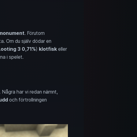
monument
. Förutom
nta. Om du själv dödar en
Looting 3
0,71%
)
klotfisk
eller
a i spelet.
. Några har vi redan nämnt,
udd
och förtrollningen