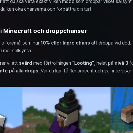
r att du ska veta exakt vilken mobb som droppar vilket sällsynt f
 du kan öka chanserna och förbättra din tur!
i Minecraft och droppchanser
alla föremål som har
10% eller lägre chans
att droppa vid död. V
u mer sällsynta.
r vi ett
svärd
med förtrollningen
“Looting”
, helst på
nivå 3
fö
nte på alla drops
. Var du kan få fler procent och var inte visar v