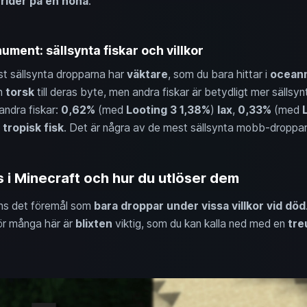
rider på en höna
.
ment: sällsynta fiskar och villkor
t sällsynta dropparna har
väktare
, som du bara hittar i
ocean
n
torsk
till deras byte, men andra fiskar är betydligt mer sällsy
ndra fiskar:
0,62%
(med
Looting 3
1,38%
)
lax
,
0,33%
(med
)
tropisk fisk
. Det är några av de mest sällsynta mobb-dropparn
 i Minecraft och hur du utlöser dem
nns det föremål som
bara droppar under vissa villkor vid död
ör många här är
blixten
viktig, som du kan kalla ned med en
tre