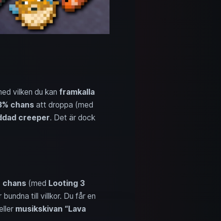
med vilken du kan
framkalla
3% chans
att droppa (med
ddad creeper
. Det är dock
 chans
(med
Looting 3
undna till villkor. Du får en
eller
musikskivan “Lava