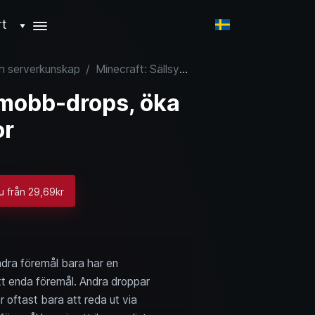
rt
▼
ch serverkunskap
/
Minecraft: Sällsynta mobb-drops, öka droppchanser & villkor
 mobb-drops, öka
or
nu från 29,69kr
ndra föremål bara har en
tt enda föremål. Andra droppar
r oftast bara att reda ut via