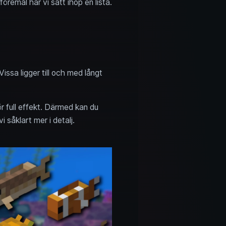
öremål har vi satt ihop en lista.
issa ligger till och med långt
r full effekt. Därmed kan du
i såklart mer i detalj.