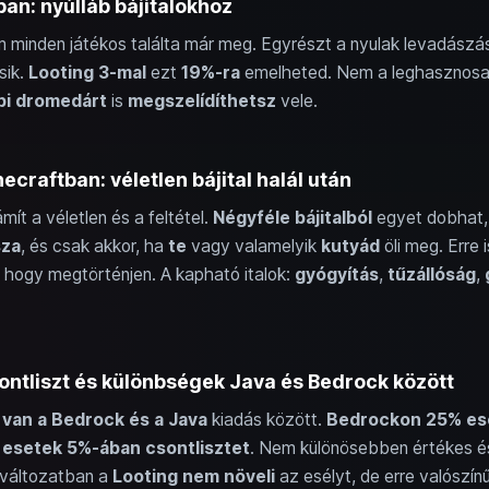
an: nyúlláb bájitalokhoz
nem minden játékos találta már meg. Egyrészt a nyulak levadászá
sik.
Looting 3-mal
ezt
19%-ra
emelheted. Nem a leghasznosa
i dromedárt
is
megszelídíthetsz
vele.
craftban: véletlen bájital halál után
ít a véletlen és a feltétel.
Négyféle bájitalból
egyet dobhat, 
sza
, és csak akkor, ha
te
vagy valamelyik
kutyád
öli meg. Erre
, hogy megtörténjen. A kapható italok:
gyógyítás
,
tűzállóság
,
ontliszt és különbségek Java és Bedrock között
van a Bedrock és a Java
kiadás között.
Bedrockon 25% esé
 esetek 5%-ában csontlisztet
. Nem különösebben értékes é
változatban a
Looting nem növeli
az esélyt, de erre valószínű