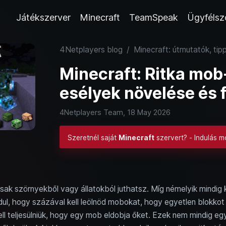
Játékszerver
Minecraft
TeamSpeak
Ügyfélsz
4Netplayers blog
/
Minecraft: útmutatók, tip
Minecraft: Ritka mob
esélyek növelése és f
4Netplayers Team,
18 May 2026
Szeretnél saját
Minecraft
szervert? - Indulás m
ak szörnyekből vagy állatokból juthatsz. Míg némelyik mindig 
rdul, hogy százával kell leölnöd mobokat, hogy egyetlen blokko
kell teljesülniük, hogy egy mob eldobja őket. Ezek nem mindig e