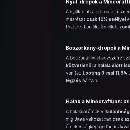
Nyúl-dropok a Minecraftb
A nyúlláb ritka erőforrás, és 
másrészt
csak 10% eséllyel
e
főzheted belőle. Emellett
zomb
Boszorkány-dropok a Mine
A boszorkánynál egyszerre szám
közvetlenül a halála előtt is
van (ez
Looting 3-mal 11,5%
)
légzés
bájitala.
Halak a Minecraftban: cs
A halaknál érdekes
különbség 
míg
Java
változatban
csak az
érdekességképp jó tudni.
Java