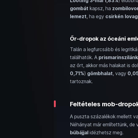
Looting 3-mal 1,83%
) eldobh
gombát
kapsz, ha
zombilovo
lemezt
, ha egy
csirkén lovag
Őr-dropok az óceáni emlé
Talán a legfurcsább és legrit
találhatók. A
prismarinszilánk
az őrt, akkor más halakat is d
0,71%
)
gömbhalat
, vagy
0,0
tartoznak.
Feltételes mob-dropok
A puszta százalékok mellett v
Néhányat már említettünk, de 
bűbájjal
idézhetsz meg.