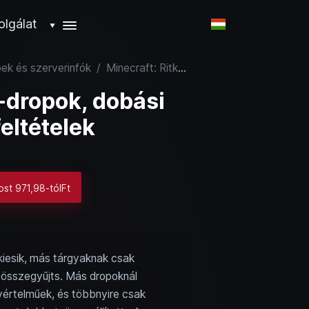
olgálat
▼
pek és szerverinfók
/
Minecraft: Ritka mob-dropok, dobási esélyek növelése és feltételek
-dropok, dobási
eltételek
ost 971,98-tólFt
kiesik, más tárgyaknak csak
t összegyűjts. Más dropoknál
gyértelműek, és többnyire csak