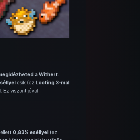
megidézheted a Withert
.
séllyel
esik (ez
Looting 3-mal
l
. Ez viszont jóval
ellett
0,83% eséllyel
(ez