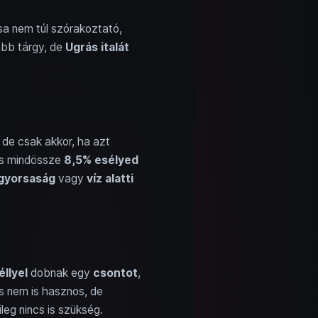
sa nem túl szórakoztató,
bb tárgy, de
Ugrás italát
de csak akkor, ha azt
 is mindössze
8,5% esélyed
gyorsaság
vagy
víz alatti
llyel
dobnak egy
csontot
,
s nem is hasznos, de
leg nincs is szükség.