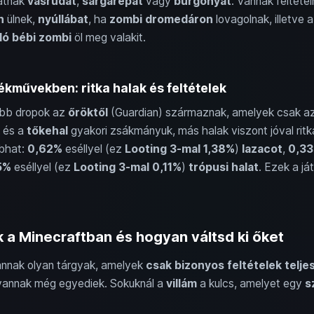
atnak
vasrudat
,
sárgarépát
vagy
burgonyát
. Vannak feltétel
n
ülnek,
nyúllábat
, ha
zombi dromedáron
lovagolnak, illetve 
ló bébi zombi
öl meg valakit.
kművekben: ritka halak és feltételek
kább dropok az
őröktől
(Guardian) származnak, amelyek csak a
és a
tőkehal
gyakori zsákmányuk, más halak viszont jóval ri
obhat:
0,62%
eséllyel (ez
Looting 3-mal 1,38%
)
lazacot
,
0,3
5%
eséllyel (ez
Looting 3-mal 0,11%
)
trópusi halat
. Ezek a já
 a Minecraftban és hogyan váltsd ki őket
annak olyan tárgyak, amelyek
csak bizonyos feltételek telj
vannak még egyediek. Sokuknál a
villám
a kulcs, amelyet egy
s