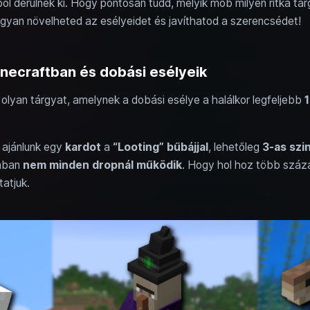
ől derülnek ki. Hogy pontosan tudd, melyik mob milyen ritka tár
hogyan növelheted az esélyeidet és javíthatod a szerencsédet!
necraftban és dobási esélyeik
 olyan tárgyat, amelynek a dobási esélye a halálkor legfeljebb
ajánlunk egy
kardot
a
“Looting” bűbájjal
, lehetőleg
3-as szi
onban
nem minden dropnál működik
. Hogy hol hoz több száza
atjuk.