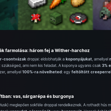
k farmolása: három fej a Wither-harchoz
r-csontvázak
dropjai: eldobhatják a
koponyájukat
, amellyel
 szükséged, ami nem kis feladat. A koponya ugyanis csak
3% e
er, amellyel
100%-ra növelheted
: egy
feltöltött creeperre
tban: vas, sárgarépa és burgonya
sk) meglepően sokféle droppal rendelkeznek. A rothadt hús m