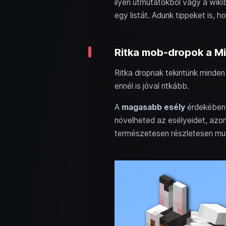
ilyen útmutatókból vagy a wikib
egy listát. Adunk tippeket is, 
Ritka mob-dropok a Mi
Ritka dropnak tekintünk minden
ennél is jóval ritkább.
A
magasabb esély
érdekében 
növelheted az esélyeidet, az
természetesen részletesen mut