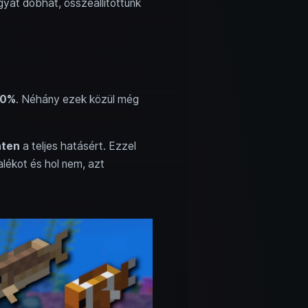
gyat dobhat, összeállítottunk
10%
. Néhány ezek közül még
nten
a teljes hatásért. Ezzel
lékot és hol nem, azt