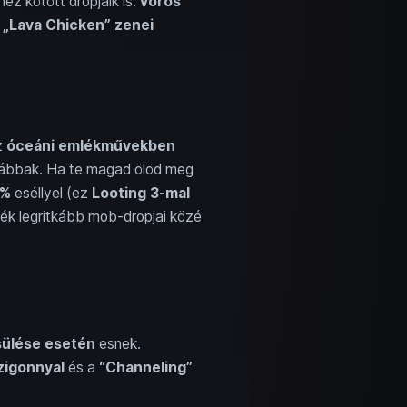
hez kötött dropjaik is:
vörös
a
„Lava Chicken” zenei
z
óceáni emlékművekben
tkábbak. Ha te magad ölöd meg
3%
eséllyel (ez
Looting 3-mal
ték legritkább mob-dropjai közé
esülése esetén
esnek.
zigonnyal
és a
“Channeling”