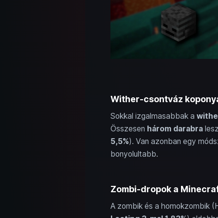
Wither-csontváz koponyá
Sokkal izgalmasabbak a
withe
Összesen
három darabra
lesz
5,5%
). Van azonban egy módsz
bonyolultabb.
Zombi-dropok a Minecraf
A zombik és a homokzombik (Hu