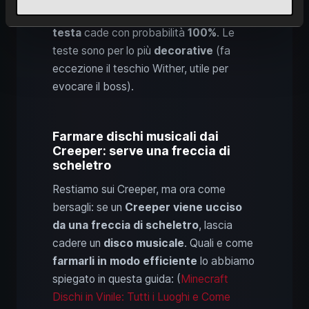
caricato
uccide uno di questi mob, la loro
testa
cade con probabilità
100%
. Le
teste sono per lo più
decorative
(fa
eccezione il teschio Wither, utile per
evocare il boss).
Farmare dischi musicali dai
Creeper: serve una freccia di
scheletro
Restiamo sui Creeper, ma ora come
bersagli: se un
Creeper viene ucciso
da una freccia di scheletro
, lascia
cadere un
disco musicale
. Quali e come
farmarli in modo efficiente
lo abbiamo
spiegato in questa guida: (
Minecraft
Dischi in Vinile: Tutti i Luoghi e Come