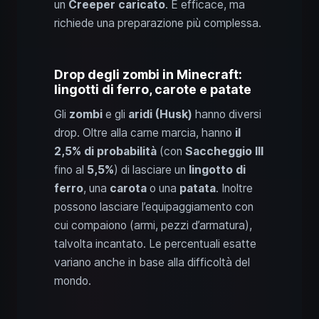
un
Creeper caricato
. È efficace, ma
richiede una preparazione più complessa.
Drop degli zombi in Minecraft:
lingotti di ferro, carote e patate
Gli
zombi
e gli
aridi (Husk)
hanno diversi
drop. Oltre alla carne marcia, hanno
il
2,5% di probabilità
(con
Saccheggio III
fino al
5,5%
) di lasciare un
lingotto di
ferro
, una
carota
o una
patata
. Inoltre
possono lasciare l’equipaggiamento con
cui compaiono (armi, pezzi d’armatura),
talvolta incantato. Le percentuali esatte
variano anche in base alla difficoltà del
mondo.