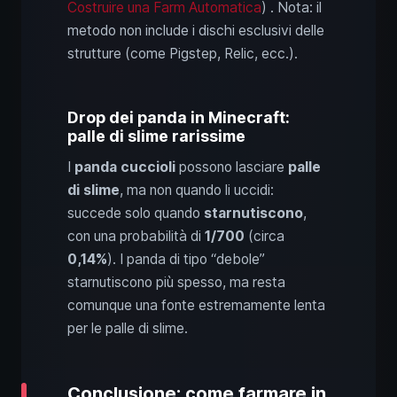
Costruire una Farm Automatica
) . Nota: il
metodo non include i dischi esclusivi delle
strutture (come Pigstep, Relic, ecc.).
Drop dei panda in Minecraft:
palle di slime rarissime
I
panda cuccioli
possono lasciare
palle
di slime
, ma non quando li uccidi:
succede solo quando
starnutiscono
,
con una probabilità di
1/700
(circa
0,14%
). I panda di tipo “debole”
starnutiscono più spesso, ma resta
comunque una fonte estremamente lenta
per le palle di slime.
Conclusione: come farmare in