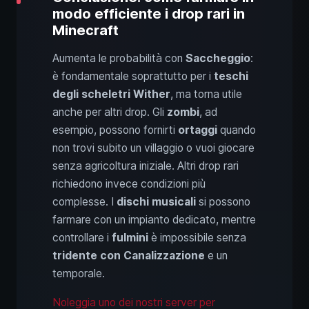
modo efficiente i drop rari in
Minecraft
Aumenta le probabilità con
Saccheggio
:
è fondamentale soprattutto per i
teschi
degli scheletri Wither
, ma torna utile
anche per altri drop. Gli
zombi
, ad
esempio, possono fornirti
ortaggi
quando
non trovi subito un villaggio o vuoi giocare
senza agricoltura iniziale. Altri drop rari
richiedono invece condizioni più
complesse. I
dischi musicali
si possono
farmare con un impianto dedicato, mentre
controllare i
fulmini
è impossibile senza
tridente con Canalizzazione
e un
temporale.
Noleggia uno dei nostri server per