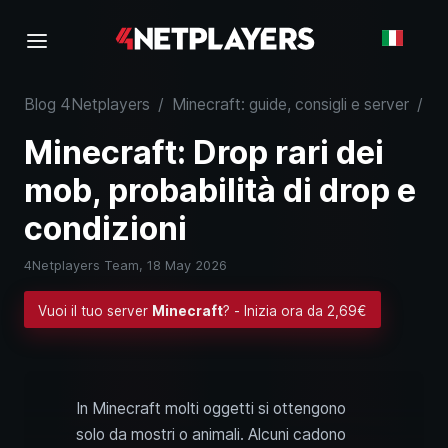
Blog 4Netplayers
/
Minecraft: guide, consigli e server
/
Mi
Minecraft: Drop rari dei
mob, probabilità di drop e
condizioni
4Netplayers Team,
18 May 2026
Vuoi il tuo server
Minecraft
? - Inizia ora da 2,69€
In Minecraft molti oggetti si ottengono
solo da mostri o animali. Alcuni cadono