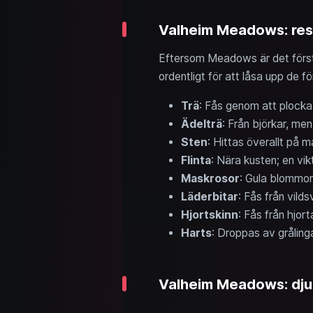
Valheim Meadows: resu
Eftersom Meadows är det första 
ordentligt för att låsa upp de 
Trä
: Fås genom att plocka 
Ädelträ
: Från björkar, me
Sten
: Hittas överallt på m
Flinta
: Nära kusten; en vik
Maskrosor
: Gula blommor
Läderbitar
: Fås från vild
Hjortskinn
: Fås från hjort
Harts
: Droppas av grålingar
Valheim Meadows: djur