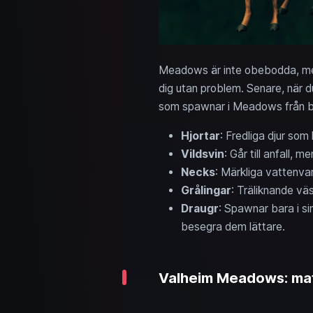
Meadows är inte obebodda, men 
dig utan problem. Senare, när d
som spawnar i Meadows från bör
Hjortar
: Fredliga djur so
Vildsvin
: Går till anfall, 
Necks
: Märkliga vattenva
Grålingar
: Träliknande vä
Draugr
: Spawnar bara i si
besegra dem lättare.
Valheim Meadows: mat 