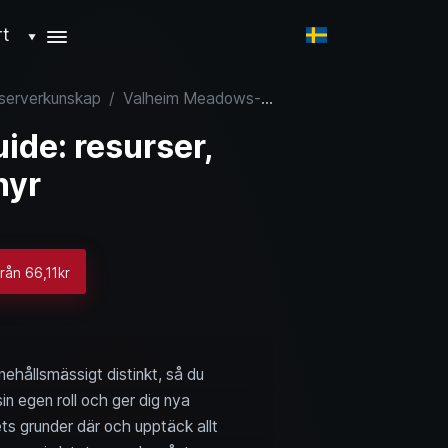
rt
▼
 serverkunskap
/
Valheim Meadows-guide: resurser, mat, fiender och Eikthyr
de: resurser,
hyr
från 66,11kr
nehållsmässigt distinkt, så du
n egen roll och ger dig nya
ts grunder där och upptäck allt