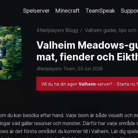
Spelserver
Minecraft
TeamSpeak
Suppo
4Netplayers Blogg
/
Valheim guider, tips och
Valheim Meadows-gui
mat, fiender och Eikt
4Netplayers Team,
03 Jun 2026
Vill du ha din egen
Valheim
-server? - Starta nu 
 som du kan besöka efter hand. Varje biom är både visuellt och in
ngar vad gäller resurser och monster. Därför har varje område si
s är det första området du kommer till i Valheim. Lär dig spele