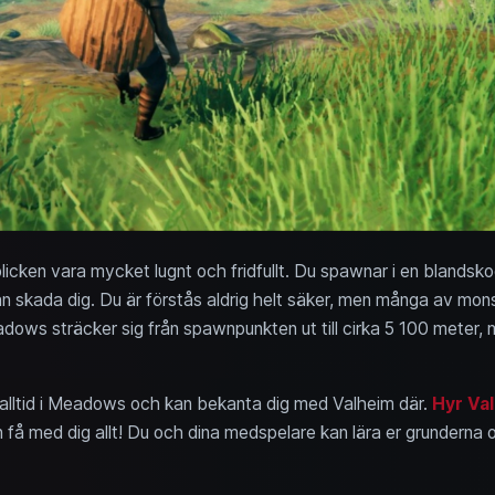
icken vara mycket lugnt och fridfullt. Du spawnar i en blandsko
n skada dig. Du är förstås aldrig helt säker, men många av mons
dows sträcker sig från spawnpunkten ut till cirka 5 100 meter,
u alltid i Meadows och kan bekanta dig med Valheim där.
Hyr Va
n få med dig allt! Du och dina medspelare kan lära er grunderna