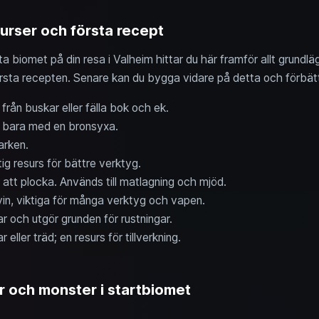
rser och första recept
biomet på din resa i Valheim hittar du här framför allt grundlä
första recepten. Senare kan du bygga vidare på detta och förbät
från buskar eller fälla bok och ek.
n bara med en bronsyxa.
arken.
tig resurs för bättre verktyg.
 att plocka. Används till matlagning och mjöd.
svin, viktiga för många verktyg och vapen.
ar och utgör grunden för rustningar.
 eller träd; en resurs för tillverkning.
 och monster i startbiomet