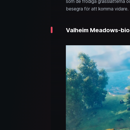
som de frodiga grässlätterna oc
besegra för att komma vidare. I
Valheim Meadows-biom