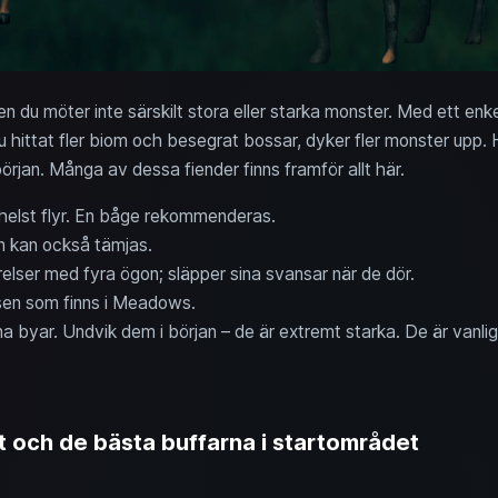
du möter inte särskilt stora eller starka monster. Med ett enk
u hittat fler biom och besegrat bossar, dyker fler monster upp. 
jan. Många av dessa fiender finns framför allt här.
m helst flyr. En båge rekommenderas.
men kan också tämjas.
relser med fyra ögon; släpper sina svansar när de dör.
sen som finns i Meadows.
na byar. Undvik dem i början – de är extremt starka. De är vanlig
och de bästa buffarna i startområdet