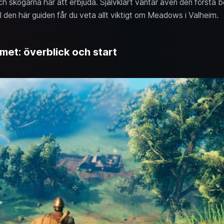
h skogarna har att erbjuda. Självklart väntar även den första b
 den här guiden får du veta allt viktigt om Meadows i Valheim.
et: överblick och start