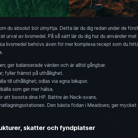
som du absolut bör utnyttja. Detta lär du dig redan under de för
 urval av livsmedel. På så sätt lär du dig hur du använder mat 
issa livsmedel behövs även för mer komplexa recept som du hitta
a.
en; ger balanserade värden och är alltid gångbar.
; fyller främst på uthållighet.
lla till uthållighet; odlas via egna bikupor.
ttkälla som ger mer hälsa.
 för att boosta dina HP. Bättre än Neck-svans.
matlagningsstationen. Den bästa födan i Meadows; ger mycket li
kturer, skatter och fyndplatser