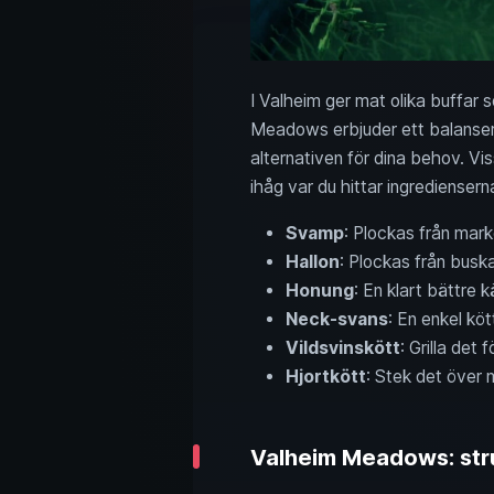
I Valheim ger mat olika buffar 
Meadows erbjuder ett balanserat
alternativen för dina behov. V
ihåg var du hittar ingrediensern
Svamp
: Plockas från mark
Hallon
: Plockas från buskar
Honung
: En klart bättre kä
Neck-svans
: En enkel kö
Vildsvinskött
: Grilla det
Hjortkött
: Stek det över 
Valheim Meadows: stru