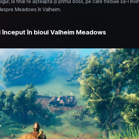
gur, la final te așteaptă și primul boss, pe care trebuie să-l învi
t despre Meadows în Valheim.
i început în bioul Valheim Meadows