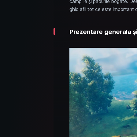
câmpiile și pădurile bogate. Desi
ghid afli tot ce este importan
Prezentare generală ș