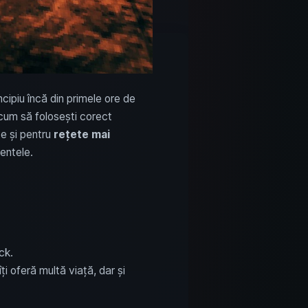
incipiu încă din primele ore de
 cum să folosești corect
te și pentru
rețete mai
entele.
ck.
i oferă multă viață, dar și