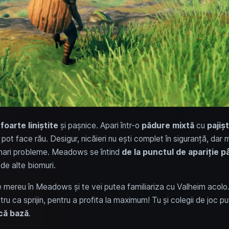
,
foarte liniștite
și pașnice. Apari într-o
pădure mixtă
cu
pajișt
 pot face rău. Desigur, nicăieri nu ești complet în siguranță, dar m
ă mari probleme. Meadows se întind
de la punctul de apariție p
 de alte biomuri.
epe mereu în Meadows și te vei putea familiariza cu Valheim acolo
tru ca sprijin, pentru a profita la maximum! Tu și colegii de joc p
că bază
.