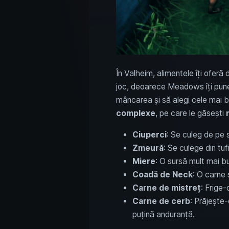
În Valheim, alimentele îți oferă 
joc, deoarece Meadows îți pune
mâncarea și să alegi cele mai bu
complexe
, pe care le găsești
Ciuperci
: Se culeg de pe s
Zmeură
: Se culege din tufi
Miere
: O sursă mult mai bu
Coadă de Neck
: O carne 
Carne de mistreț
: Frige
Carne de cerb
: Prăjește-
puțină anduranță.