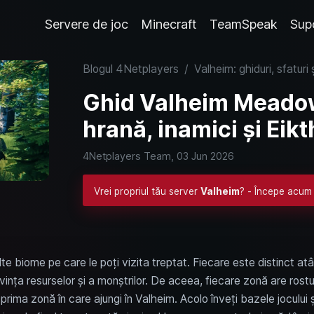
Servere de joc
Minecraft
TeamSpeak
Sup
Blogul 4Netplayers
/
Valheim: ghiduri, sfaturi 
Ghid Valheim Meadow
hrană, inamici și Eikt
4Netplayers Team,
03 Jun 2026
Vrei propriul tău server
Valheim
? - Începe acum 
te biome pe care le poți vizita treptat. Fiecare este distinct atât
ivința resurselor și a monștrilor. De aceea, fiecare zonă are rostul 
ima zonă în care ajungi în Valheim. Acolo înveți bazele jocului ș