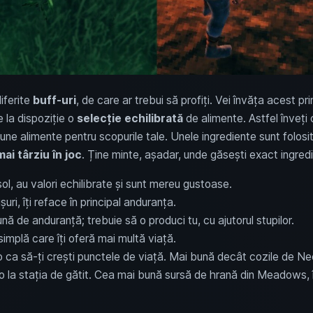
diferite
buff-uri
, de care ar trebui să profiți. Vei învăța acest pr
 la dispoziție o
selecție echilibrată
de alimente. Astfel înveți
ne alimente pentru scopurile tale. Unele ingrediente sunt folosi
mai târziu în joc
. Ține minte, așadar, unde găsești exact ingredi
ol, au valori echilibrate și sunt mereu gustoase.
șuri, îți reface în principal anduranța.
nă de anduranță; trebuie să o produci tu, cu ajutorul stupilor.
simplă care îți oferă mai multă viață.
-o ca să-ți crești punctele de viață. Mai bună decât cozile de Ne
o la stația de gătit. Cea mai bună sursă de hrană din Meadows, îț