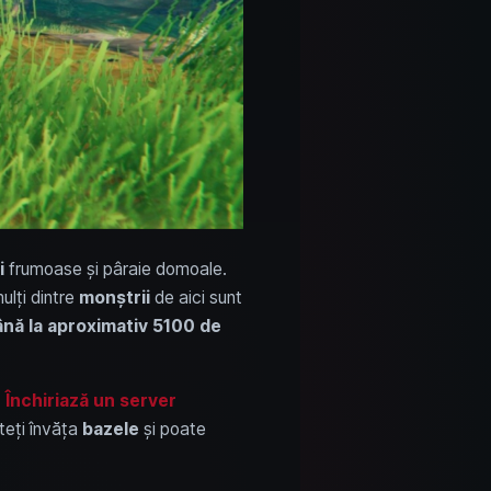
i
frumoase și pâraie domoale.
ulți dintre
monștrii
de aici sunt
ână la aproximativ 5100 de
.
Închiriază un server
uteți învăța
bazele
și poate