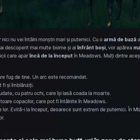
ici nu vei întâlni monștri mari și puternici. Cu o
armă de bază
a
 ai descoperit mai multe biome și ai
înfrânt boși
, vor apărea
ma
icii care apar
încă de la început
în Meadows. Mulți dintre aceș
are fug de tine. Un arc este recomandat.
fi și îmblânziți.
iudate, cu patru ochi, care își lasă coada la moarte.
toare copacilor, care pot fi întâlnite în Meadows.
e lor. Evită-i la început, deoarece sunt extrem de puternici. În Mlaș
or.