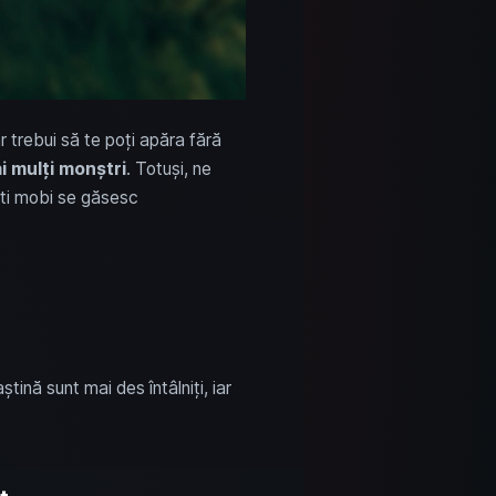
r trebui să te poți apăra fără
i mulți monștri
. Totuși, ne
ti mobi se găsesc
tină sunt mai des întâlniți, iar