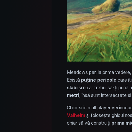
Meadows par, la prima vedere
Există
puține pericole
care îți
slabi
și nu ar trebui să-ți pun
metri
, însă sunt intersectate și
Chiar și în multiplayer vei înc
Valheim
și folosește ghidul nos
chiar să vă construiți
prima mi