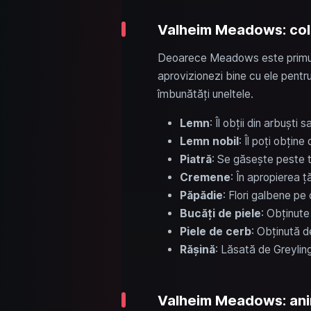
Valheim Meadows: cole
Deoarece Meadows este primul bi
aprovizionezi bine cu ele pent
îmbunătăți uneltele.
Lemn
: Îl obții din arbuști 
Lemn nobil
: Îl poți obțin
Piatră
: Se găsește peste t
Cremene
: În apropierea 
Păpădie
: Flori galbene pe 
Bucăți de piele
: Obținute
Piele de cerb
: Obținută d
Rășină
: Lăsată de Greylin
Valheim Meadows: anim