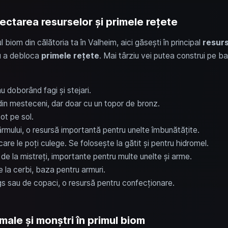
ctarea resurselor și primele rețete
om din călătoria ta în Valheim, aici găsești în principal
resurs
ru a debloca
primele rețete
. Mai târziu vei putea construi pe ba
sau doborând fagi și stejari.
e din mesteceni, dar doar cu un topor de bronz.
ot pe sol.
țărmului, o resursă importantă pentru unelte îmbunătățite.
care le poți culege. Se folosește la gătit și pentru hidromel.
 de la mistreți, importante pentru multe unelte și arme.
e la cerbi, baza pentru armuri.
gs sau de copaci, o resursă pentru confecționare.
ale și monștri în primul biom