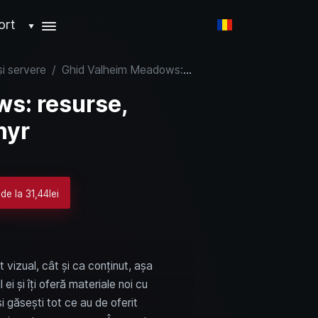
ort
▼
și servere
/
Ghid Valheim Meadows: resurse, hrană, inamici și Eikthyr
s: resurse,
hyr
de la 31,44lei
 vizual, cât și ca conținut, așa
ei și îți oferă materiale noi cu
i găsești tot ce au de oferit