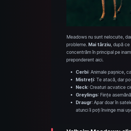
Meadows nu sunt nelocuite, dar n
probleme.
Mai târziu
, după ce
concentrăm în principal pe inam
preponderent aici.
Cerbi
: Animale pașnice, c
Mistreți
: Te atacă, dar pot 
Neck
: Creaturi acvatice c
Greylings
: Ființe asemănă
Draugr
: Apar doar în satel
atunci îi poți învinge mai uș