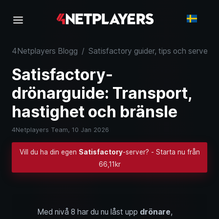
4Netplayers Blogg
/
Satisfactory guider, tips och serverk
Satisfactory-
drönarguide: Transport,
hastighet och bränsle
4Netplayers Team,
10 Jan 2026
Vill du ha din egen
Satisfactory
-server? - Starta nu från
66,11kr
Med nivå 8 har du nu låst upp
drönare
,