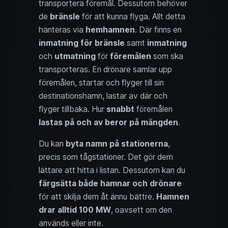
transportera föremål. Dessutom behöver
de
bränsle
för att kunna flyga. Allt detta
hanteras via
hemhamnen
. Där finns en
inmatning för bränsle
samt
inmatning
och
utmatning
för
föremålen
som ska
transporteras. En drönare samlar upp
föremålen, startar och flyger till sin
destinationshamn, lastar av där och
flyger tillbaka. Hur
snabbt
föremålen
lastas på och av beror på mängden
.
Du kan
byta namn på stationerna
,
precis som tågstationer. Det gör dem
lättare att hitta i listan. Dessutom kan du
färgsätta både hamnar och drönare
för att skilja dem åt ännu bättre.
Hamnen
drar alltid 100 MW
, oavsett om den
används eller inte.