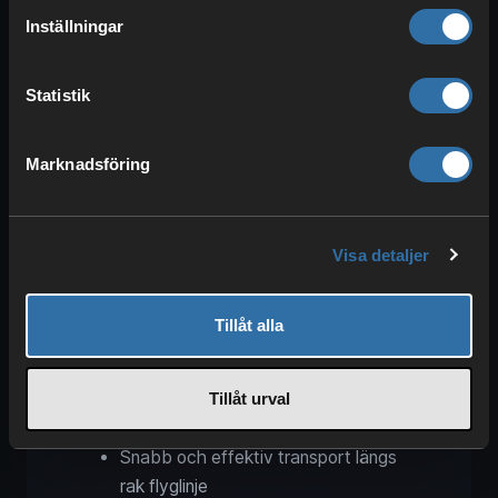
Inställningar
Statistik
Marknadsföring
Drönare är spännande och kan
ersätta
vissa av dina transportband, tåg eller
lastbilar
. De lönar sig dock inte för alla. I
Visa detaljer
slutändan handlar det om
din egen
spelstil
. Som snabbt transportmedel är
Tillåt alla
de starka, men de har sitt pris.
Fördelar:
Tillåt urval
Inget rälsbyggande behövs
Snabb och effektiv transport längs
rak flyglinje