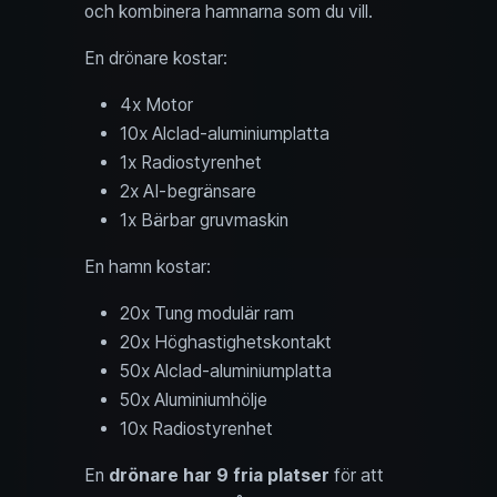
och kombinera hamnarna som du vill.
En drönare kostar:
4x Motor
10x Alclad‑aluminiumplatta
1x Radiostyrenhet
2x AI‑begränsare
1x Bärbar gruvmaskin
En hamn kostar:
20x Tung modulär ram
20x Höghastighetskontakt
50x Alclad‑aluminiumplatta
50x Aluminiumhölje
10x Radiostyrenhet
En
drönare har 9 fria platser
för att