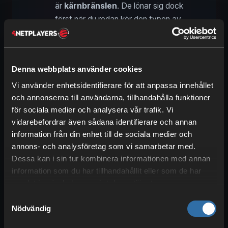
är
kärnbränslen
. De lönar sig dock
först när du redan kör den typen av
setup. Fördel: När bränslestavar
förbrukas i drönare uppstår
inget
avfall
, till skillnad från i ett
Denna webbplats använder cookies
kärnkraftverk.
Uran
ger ca
750 000
MJ
vid
151 km/h
,
plutonium
är med
Vi använder enhetsidentifierare för att anpassa innehållet
och annonserna till användarna, tillhandahålla funktioner
ca
1,75 miljoner MJ
betydligt
för sociala medier och analysera vår trafik. Vi
kraftfullare och möjliggör
162 km/h
.
vidarebefordrar även sådana identifierare och annan
information från din enhet till de sociala medier och
annons- och analysföretag som vi samarbetar med.
Satisfactory-drönare i
Dessa kan i sin tur kombinera informationen med annan
jämförelse: fördelar och
information som du har tillhandahållit eller som de har
nackdelar mot tåg och
samlat in när du har använt deras tjänster.
lastbilar
Samtyckesval
Nödvändig