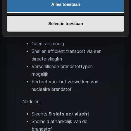
keuze. Uiteindelijk hangt het af van je
Alles toestaan
eigen speelstijl
. Als snel transportmiddel
zijn ze sterk, maar ze hebben hun prijs.
Selectie toestaan
Voordelen:
Geen rails nodig
Snel en efficiënt transport via een
directe vlieglijn
Verschillende brandstoftypen
mogelijk
Perfect voor het verwerken van
nucleaire brandstof
Nadelen:
Slechts
9 slots per vlucht
Snelheid afhankelijk van de
brandstof