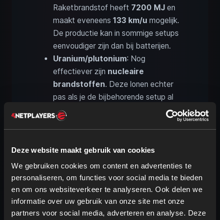
Raketbrandstof heeft
7200 MJ
en
maakt eveneens
133 km/u
mogelijk.
De productie kan in sommige setups
eenvoudiger zijn dan bij batterijen.
Uranium/plutonium
: Nog
effectiever zijn
nucleaire
brandstoffen
. Deze lonen echter
pas als je de bijbehorende setup al
draait. Voordeel: bij het verbruiken
van brandstofstaven in drones
ontstaat
geen afval
, in tegenstelling
tot in de kerncentrale.
Uranium
biedt
Deze website maakt gebruik van cookies
ca.
750.000 MJ
bij
151 km/u
,
We gebruiken cookies om content en advertenties te
plutonium
is met ca.
1,75 miljoen
personaliseren, om functies voor social media te bieden
MJ
nog duidelijk sterker en maakt
en om ons websiteverkeer te analyseren. Ook delen we
162 km/u
mogelijk.
informatie over uw gebruik van onze site met onze
partners voor social media, adverteren en analyse. Deze