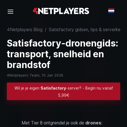
4Netplayers Blog
/
Satisfactory gidsen, tips & serverkenni
Satisfactory-dronengids:
transport, snelheid en
brandstof
4Netplayers Team,
10 Jan 2026
Wil je je eigen
Satisfactory
-server? - Begin nu vanaf
5,99€
Met Tier 8 ontgrendel je ook de
drones
: