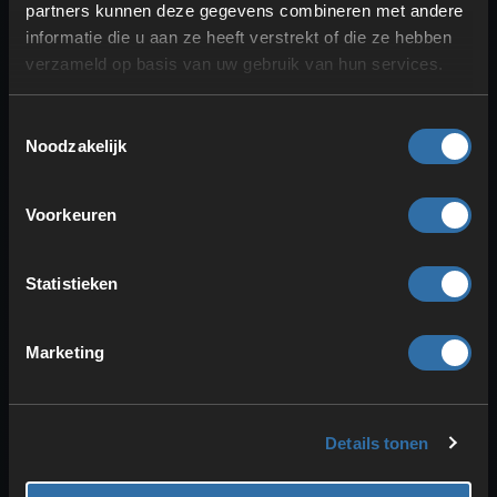
partners kunnen deze gegevens combineren met andere
Satisfactory-drones
informatie die u aan ze heeft verstrekt of die ze hebben
vergeleken: voor- en nadelen
verzameld op basis van uw gebruik van hun services.
ten opzichte van treinen en
trucks
Toestemmingsselectie
Noodzakelijk
Voorkeuren
Statistieken
Marketing
Drones zijn interessant en
kunnen
sommige van je transportbanden,
Details tonen
treinen of trucks vervangen
. Ze zijn
echter niet voor iedereen de beste