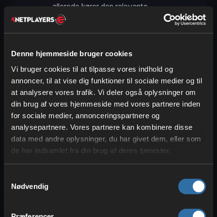
allerede kører den relevante
produktion. Fordel: Når brændstave
bruges i droner, opstår der
intet
affald
, i modsætning til i
Denne hjemmeside bruger cookies
atomkraftværker.
Uranium
giver ca.
Vi bruger cookies til at tilpasse vores indhold og
750.000 MJ
ved
151 km/t
,
annoncer, til at vise dig funktioner til sociale medier og til
plutonium
er med ca.
1,75 mio. MJ
at analysere vores trafik. Vi deler også oplysninger om
endnu stærkere og muliggør
162
din brug af vores hjemmeside med vores partnere inden
km/t
.
for sociale medier, annonceringspartnere og
analysepartnere. Vores partnere kan kombinere disse
data med andre oplysninger, du har givet dem, eller som
Satisfactory-droner i
de har indsamlet fra din brug af deres tjenester.
sammenligning: fordele og
ulemper i forhold til tog og
lastbiler
Samtykkevalg
Nødvendig
Præferencer