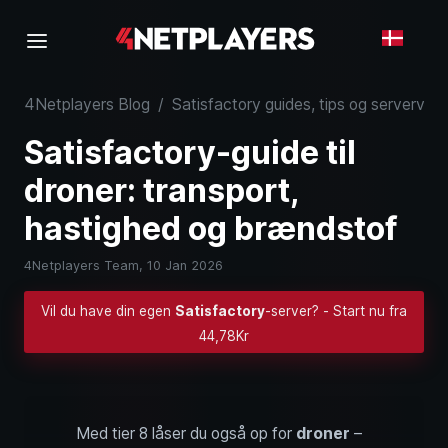
4Netplayers Blog
/
Satisfactory guides, tips og servervide
Satisfactory-guide til
droner: transport,
hastighed og brændstof
4Netplayers Team,
10 Jan 2026
Vil du have din egen
Satisfactory
-server? - Start nu fra
44,78Kr
Med tier 8 låser du også op for
droner
–