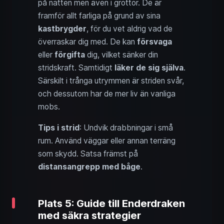
på natten men även i grottor. De är
framför allt farliga på grund av sina
kastbrygder
, för du vet aldrig vad de
överraskar dig med. De kan
försvaga
eller
förgifta
dig, vilket sänker din
stridskraft. Samtidigt
läker de sig själva
.
Särskilt i trånga utrymmen är striden svår,
och dessutom har de mer liv än vanliga
mobs.
Tips i strid
: Undvik drabbningar i små
rum. Använd väggar eller annan terräng
som skydd. Satsa främst på
distansangrepp med båge
.
Plats 5: Guide till Enderdraken
med säkra strategier