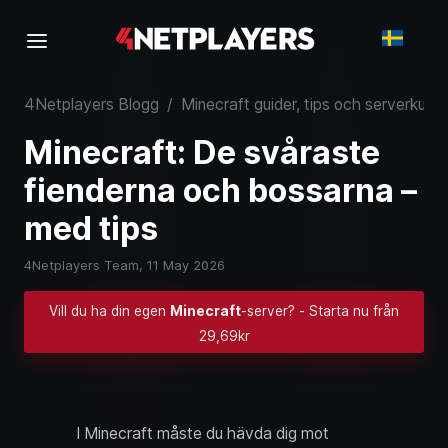
4Netplayers Blogg
/
Minecraft guider, tips och serverkuns
Minecraft: De svåraste
fienderna och bossarna –
med tips
4Netplayers Team,
11 May 2026
Vill du ha din egen
Minecraft
-server? - Starta nu från
29,69kr
I Minecraft måste du hävda dig mot