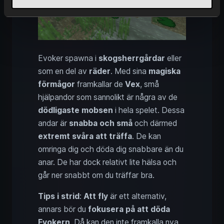
Evoker spawna i
skogsherrgårdar
eller
som en del av
räder
. Med sina
magiska
förmågor
framkallar de
Vex
, små
hjälpandor som sannolikt är några av de
dödligaste mobsen
i hela spelet. Dessa
andar är
snabba och små
och därmed
extremt svåra att träffa
. De kan
omringa dig och döda dig snabbare än du
anar. De har dock relativt lite hälsa och
går ner snabbt om du träffar bra.
Tips i strid
:
Att fly
är ett alternativ,
annars bör du
fokusera på att döda
Evokern
. Då kan den inte framkalla nya