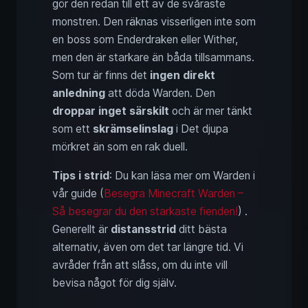
gör den redan till ett av de svåraste
monstren. Den räknas visserligen inte som
en boss som Enderdraken eller Wither,
men den är starkare än båda tillsammans.
Som tur är finns det
ingen direkt
anledning
att döda Warden. Den
droppar inget särskilt
och är mer tänkt
som ett
skrämselinslag
i Det djupa
mörkret än som en rak duell.
Tips i strid
: Du kan läsa mer om Warden i
vår guide (
Besegra Minecraft Warden –
Så besegrar du den starkaste fienden!
) .
Generellt är
distansstrid
ditt bästa
alternativ, även om det tar längre tid. Vi
avråder från att slåss, om du inte vill
bevisa något för dig själv.