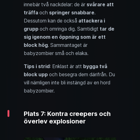
innebär två nackdelar: de är
svårare att
träffa
och
springer snabbare
.
Dessutom kan de också
attackera i
grupp
och omringa dig. Samtidigt
tar de
sig
igenom en öppning som är ett
block hög
. Sammantaget är
babyzombier små och elaka.
Tips i strid
: Enklast är att
bygga två
block upp
och besegra dem därifrån. Du
vill nämligen inte bli instängd av en hord
babyzombier.
Plats 7: Kontra creepers och
överlev explosioner