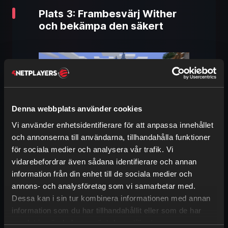
Plats 3: Frambesvärj Wither
och bekämpa den säkert
Denna webbplats använder cookies
Vi använder enhetsidentifierare för att anpassa innehållet
och annonserna till användarna, tillhandahålla funktioner
för sociala medier och analysera vår trafik. Vi
Wither är den andra av Minecrafts bossar
vidarebefordrar även sådana identifierare och annan
och betydligt svårare än Enderdraken.
information från din enhet till de sociala medier och
Som tur är kan du
bara frambesvärja
annons- och analysföretag som vi samarbetar med.
den själv
och därmed också
bestämma
,
Dessa kan i sin tur kombinera informationen med annan
när och var
du slåss mot den. Wither har
information som du har tillhandahållit eller som de har
flera faser
och kan försvaga dig med
samlat in när du har använt deras tjänster.