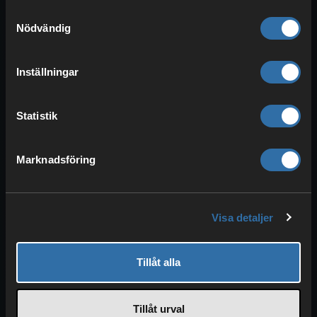
Wither-effekten
. Dess destruktiva
Samtyckesval
projektiler ska inte underskattas och kan
Nödvändig
ödelägga landskapet rejält.
Inställningar
Tips i strid
: Vi har även en artikel om du
vill ge dig på Wither (
Minecraft Wither
besegra – Så besegrar du den starkaste
Statistik
bossen!
) .
Förbered dig väl
och lägg upp
en plan i förväg.
Marknadsföring
Plats 2: Slå ut Evoker och Vex
effektivt
Visa detaljer
Tillåt alla
Tillåt urval