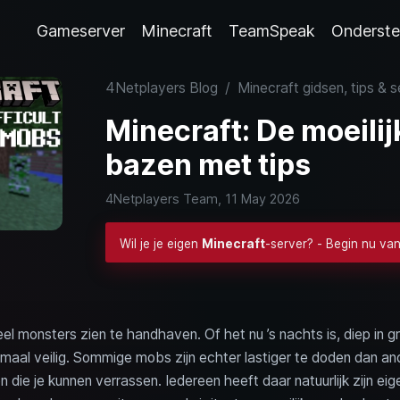
Gameserver
Minecraft
TeamSpeak
Onderste
4Netplayers Blog
/
Minecraft gidsen, tips & 
Minecraft: De moeilij
bazen met tips
4Netplayers Team,
11 May 2026
Wil je je eigen
Minecraft
-server? - Begin nu va
el monsters zien te handhaven. Of het nu ’s nachts is, diep in gr
emaal veilig. Sommige mobs zijn echter lastiger te doden dan an
n die je kunnen verrassen. Iedereen heeft daar natuurlijk zijn e