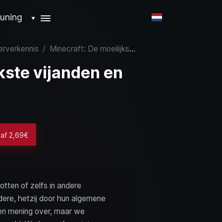
uning
▼
serverkennis
/
Minecraft: De moeilijkste vijanden en bazen met tips
kste vijanden en
naf 2,69€
otten of zelfs in andere
dere, hetzij door hun algemene
igen mening over, maar we