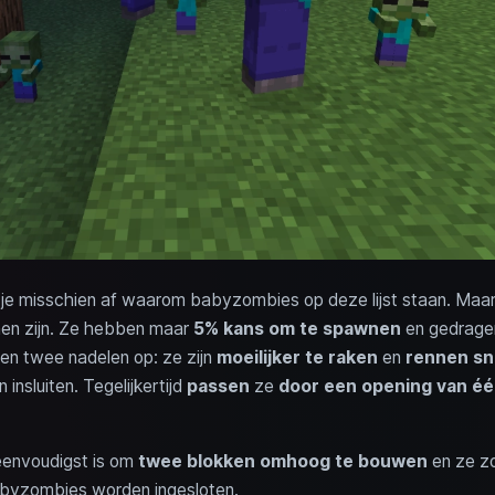
 je misschien af waarom babyzombies op deze lijst staan. Maa
nnen zijn. Ze hebben maar
5% kans om te spawnen
en gedragen
een twee nadelen op: ze zijn
moeilijker te raken
en
rennen sn
 insluiten. Tegelijkertijd
passen
ze
door een opening van éé
eenvoudigst is om
twee blokken omhoog te bouwen
en ze zo
babyzombies worden ingesloten.