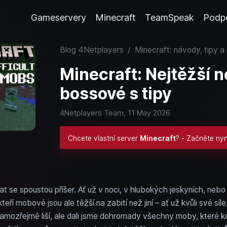
Gameservery
Minecraft
TeamSpeak
Podp
Blog 4Netplayers
/
Minecraft: návody, tipy a
Minecraft: Nejtěžší n
bossové s tipy
4Netplayers Team,
11 May 2026
Chcete vlastní server
Minecraft
? - Začněte ny
t se spoustou příšer. Ať už v noci, v hlubokých jeskyních, nebo
teří mobové jsou ale těžší na zabití než jiní – ať už kvůli své s
amozřejmě liší, ale dali jsme dohromady všechny moby, které 