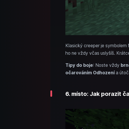
Klasický creeper je symbolem M
ho ne vždy včas uslyšíš. Krát
Tipy do boje
: Noste vždy
brn
očarováním Odhození
a útoč
6. místo: Jak porazit č