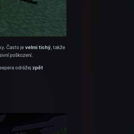
ky. Často je
velmi tichý
, takže
sivní poškození.
reepera odrážej
zpět