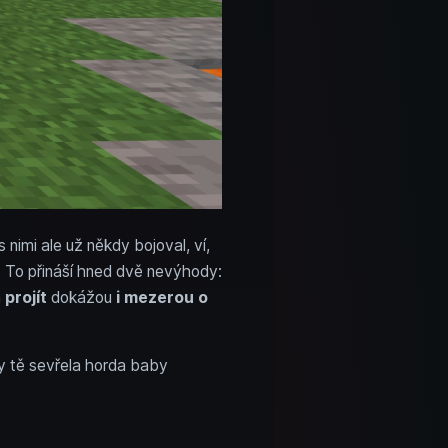
nimi ale už někdy bojoval, ví,
. To přináší hned dvě nevýhody:
ň
projít
dokážou
i mezerou o
by tě sevřela horda baby