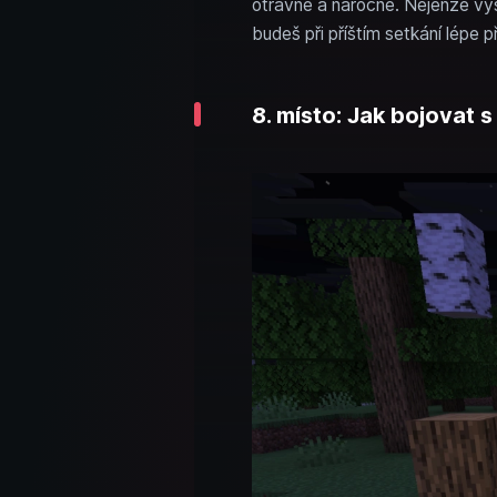
otravné a náročné. Nejenže vysvě
budeš při příštím setkání lépe p
8. místo: Jak bojovat 