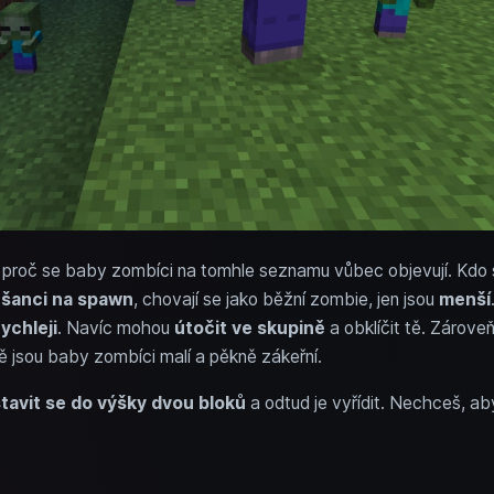
, proč se baby zombíci na tomhle seznamu vůbec objevují. Kdo s 
šanci na spawn
, chovají se jako běžní zombie, jen jsou
menší
rychleji
. Navíc mohou
útočit ve skupině
a obklíčit tě. Zárove
ě jsou baby zombíci malí a pěkně zákeřní.
tavit se do výšky dvou bloků
a odtud je vyřídit. Nechceš, a