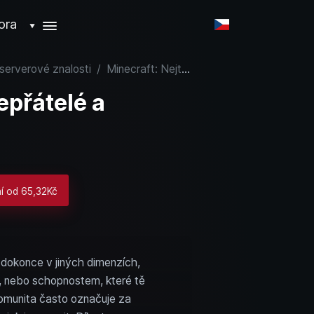
ora
▼
 serverové znalosti
/
Minecraft: Nejtěžší nepřátelé a bossové s tipy
epřátelé a
ní od 65,32Kč
 dokonce v jiných dimenzích,
íle, nebo schopnostem, které tě
komunita často označuje za