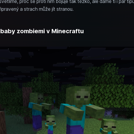
tlíme, proč se proti nim bojuje tak těžko, ale dáme ti i pár tipů
řipravený a strach může jít stranou.
s baby zombiemi v Minecraftu