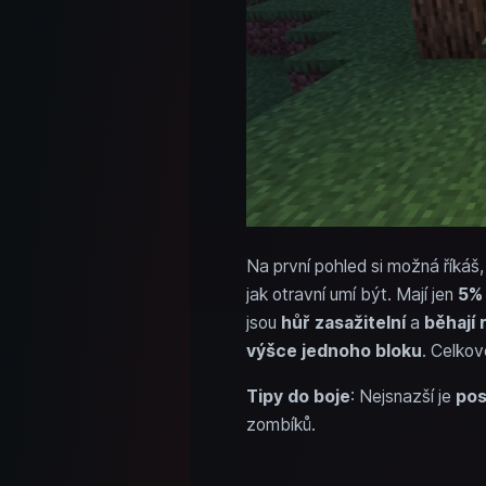
Na první pohled si možná říkáš
jak otravní umí být. Mají jen
5% 
jsou
hůř zasažitelní
a
běhají 
výšce jednoho bloku
. Celkov
Tipy do boje
: Nejsnazší je
pos
zombíků.