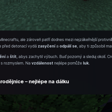
inecraftu, ale zároveň patří dodnes mezi nejzákeřnější protivní
ce před detonací vydá
zasyčení
a
odpálí se
, aby ti způsobil ma
ění
a
štít
, abys zachytil výbuch. Buď pozorný a sleduj okolí. C
 s rozmyslem. Na
vzdálenost
nejlépe pomůže
luk
.
arodějnice – nejlépe na dálku