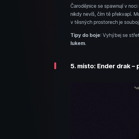
Čarodějnice se spawnují v noci
nikdy nevíš, čím tě překvapí. 
v těsných prostorech je souboj
Tipy do boje
: Vyhýbej se stře
lukem
.
5. místo: Ender drak 