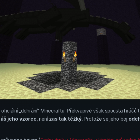
o oficiální „dohrání“ Minecraftu. Překvapivě však spousta hráčů 
áš jeho vzorce
, není
zas tak těžký
. Protože se jeho boj
odeh