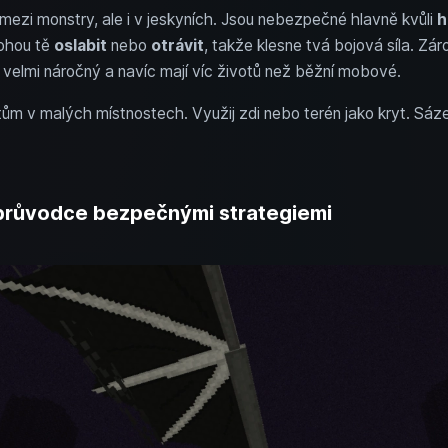
 mezi monstry, ale i v jeskyních. Jsou nebezpečné hlavně kvůli
h
Mohou tě
oslabit
nebo
otrávit
, takže klesne tvá bojová síla. Zá
 velmi náročný a navíc mají víc životů než běžní mobové.
tům v malých místnostech. Využij zdi nebo terén jako kryt. Sáz
– průvodce bezpečnými strategiemi