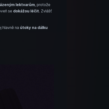
ázeným lektvarům
, protože
roveň se
dokážou léčit
. Zvlášť
ej hlavně na
útoky na dálku