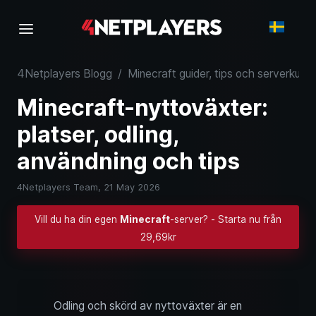
4Netplayers Blogg
/
Minecraft guider, tips och serverkuns
Minecraft-nyttoväxter:
platser, odling,
användning och tips
4Netplayers Team,
21 May 2026
Vill du ha din egen
Minecraft
-server? - Starta nu från
29,69kr
Odling och skörd av nyttoväxter är en