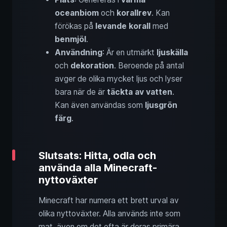
oceanbiom
och
korallrev
. Kan
förökas på
levande korall
med
benmjöl
.
Användning
: Är en utmärkt
ljuskälla
och
dekoration
. Beroende på antal
avger de olika mycket ljus och lyser
bara när de är
täckta av vatten
.
Kan även användas som
ljusgrön
färg
.
Slutsats: Hitta, odla och
använda alla Minecraft-
nyttoväxter
Minecraft har numera ett brett urval av
olika nyttoväxter. Alla används inte som
mat, även om det ofta är deras primära