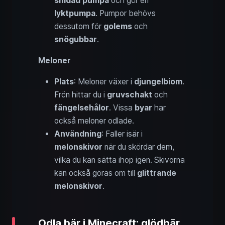
snidad pumpa
och gör en
lyktpumpa
. Pumpor behövs
dessutom för
golems
och
snögubbar
.
Meloner
Plats
: Meloner växer i
djungelbiom
.
Frön hittar du i
gruvschakt
och
fängelsehålor
. Vissa
byar
har
också meloner odlade.
Användning
: Faller isär i
melonskivor
när du skördar dem,
vilka du kan sätta ihop igen. Skivorna
kan också göras om till
glittrande
melonskivor
.
Odla bär i Minecraft: glödbär