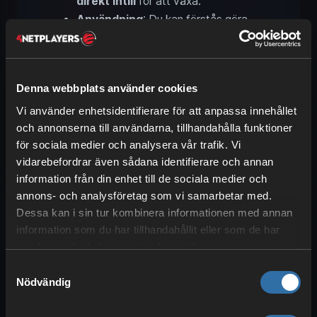
direkt intill
för att växa.
Användning
: Du kan förstås göra
socker
, men ännu viktigare är
papper
.
Bambu
Denna webbplats använder cookies
Vi använder enhetsidentifierare för att anpassa innehållet
Plats
: Är en naturlig del av
och annonserna till användarna, tillhandahålla funktioner
djungelbiom
. Bryt längst ned med
för sociala medier och analysera vår trafik. Vi
svärd
så rasar hela stammen. Växer
vidarebefordrar även sådana identifierare och annan
utan vatten och
mycket snabbt
.
information från din enhet till de sociala medier och
Användning
: Tillverka
bambuträ
annons- och analysföretag som vi samarbetar med.
eller använd det till
Dessa kan i sin tur kombinera informationen med annan
byggnadsställningar
för
information som du har tillhandahållit eller som de har
effektivare byggande.
samlat in när du har använt deras tjänster.
Samtyckesval
Kaktus
Nödvändig
Plats
: Hittas i varje
öken
och i