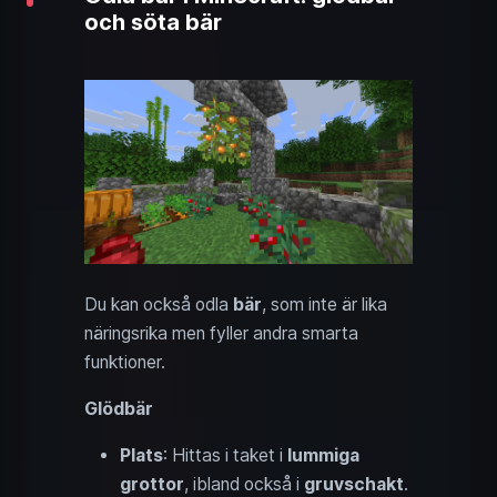
och söta bär
Du kan också odla
bär
, som inte är lika
näringsrika men fyller andra smarta
funktioner.
Glödbär
Plats
: Hittas i taket i
lummiga
grottor
, ibland också i
gruvschakt
.