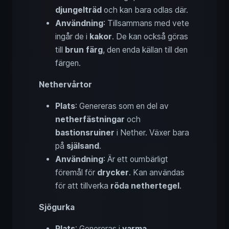
djungelträd
och kan bara odlas där.
Användning
: Tillsammans med vete
ingår de i
kakor
. De kan också göras
till
brun färg
, den enda källan till den
färgen.
Nethervårtor
Plats
: Genereras som en del av
netherfästningar
och
bastionsruiner
i Nether. Växer bara
på
själsand
.
Användning
: Är ett oumbärligt
föremål för
drycker
. Kan användas
för att tillverka
röda nethertegel
.
Sjögurka
Plats
: Genereras i
varma