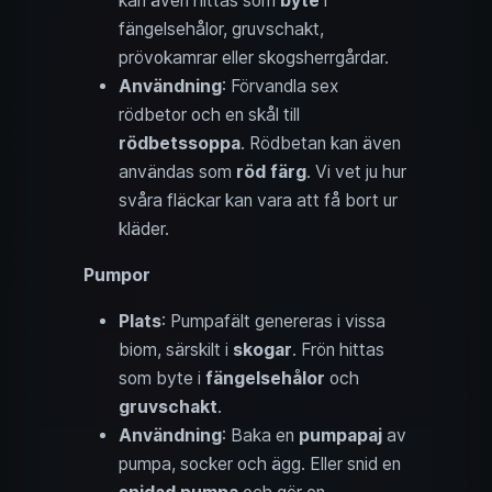
kan även hittas som
byte
i
fängelsehålor, gruvschakt,
prövokamrar eller skogsherrgårdar.
Användning
: Förvandla sex
rödbetor och en skål till
rödbetssoppa
. Rödbetan kan även
användas som
röd färg
. Vi vet ju hur
svåra fläckar kan vara att få bort ur
kläder.
Pumpor
Plats
: Pumpafält genereras i vissa
biom, särskilt i
skogar
. Frön hittas
som byte i
fängelsehålor
och
gruvschakt
.
Användning
: Baka en
pumpapaj
av
pumpa, socker och ägg. Eller snid en