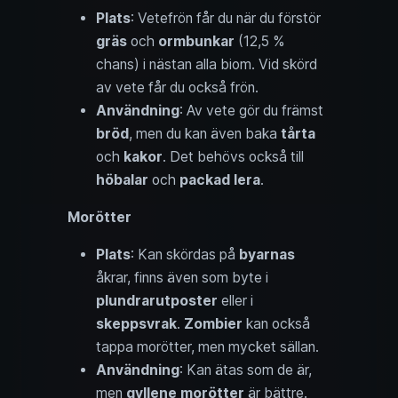
Plats
: Vetefrön får du när du förstör
gräs
och
ormbunkar
(12,5 %
chans) i nästan alla biom. Vid skörd
av vete får du också frön.
Användning
: Av vete gör du främst
bröd
, men du kan även baka
tårta
och
kakor
. Det behövs också till
höbalar
och
packad lera
.
Morötter
Plats
: Kan skördas på
byarnas
åkrar, finns även som byte i
plundrarutposter
eller i
skeppsvrak
.
Zombier
kan också
tappa morötter, men mycket sällan.
Användning
: Kan ätas som de är,
men
gyllene morötter
är bättre.