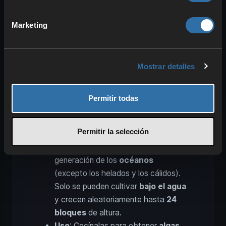
Cactus
Marketing
Ubicación
: Lo encontrarás en
cualquier
desierto
y en
baldíos
.
Uso
:
Daña
al contacto. Puede
Mostrar detalles
fundirse para obtener
tinte verde
.
En una
granja automática
, es una
Permitir todas
buena fuente de
experiencia (XP)
.
Algas
Permitir la selección
Ubicación
: Forman parte de la
generación de los
océanos
(excepto los helados y los cálidos).
Solo se pueden cultivar
bajo el agua
y crecen aleatoriamente hasta
24
bloques
de altura.
Uso
: Cocínalas para obtener
algas