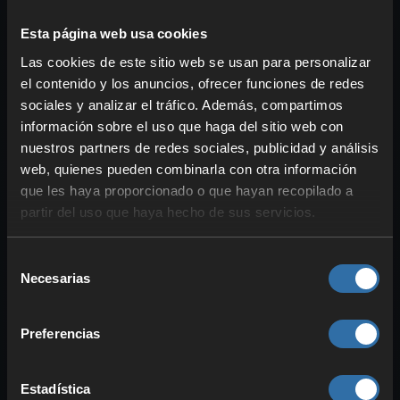
Caña de azúcar
Esta página web usa cookies
Ubicación
: Se genera
junto al agua
Las cookies de este sitio web se usan para personalizar
y puede encontrarse en todas
el contenido y los anuncios, ofrecer funciones de redes
partes. Necesita
agua adyacente
.
sociales y analizar el tráfico. Además, compartimos
Uso
: Con ella puedes fabricar
información sobre el uso que haga del sitio web con
azúcar
, pero probablemente lo más
nuestros partners de redes sociales, publicidad y análisis
importante sea el
papel
.
web, quienes pueden combinarla con otra información
que les haya proporcionado o que hayan recopilado a
Bambú
partir del uso que haya hecho de sus servicios.
Ubicación
: Es un elemento natural
de los
biomas de jungla
. Córtalo
Selección
por la base con una
espada
y se
Necesarias
de
derrumbará. Crece sin agua y
muy
consentimiento
rápido
.
Preferencias
Uso
: Úsalo para fabricar
madera de
bambú
o
andamios
para construir
Estadística
con más eficiencia.