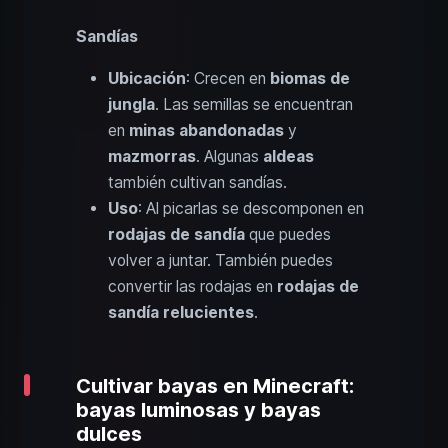
Sandías
Ubicación
: Crecen en
biomas de
jungla
. Las semillas se encuentran
en
minas abandonadas
y
mazmorras
. Algunas
aldeas
también cultivan sandías.
Uso
: Al picarlas se descomponen en
rodajas de sandía
que puedes
volver a juntar. También puedes
convertir las rodajas en
rodajas de
sandía relucientes
.
Cultivar bayas en Minecraft:
bayas luminosas y bayas
dulces