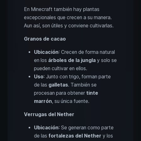
En Minecraft también hay plantas
excepcionales que crecen a su manera.
Aun así, son útiles y conviene cultivarlas.
Granos de cacao
Ubicación
: Crecen de forma natural
en los
árboles de la jungla
y solo se
pueden cultivar en ellos.
Uso
: Junto con trigo, forman parte
de las
galletas
. También se
procesan para obtener
tinte
marrón
, su única fuente.
Verrugas del Nether
Ubicación
: Se generan como parte
de las
fortalezas del Nether
y los