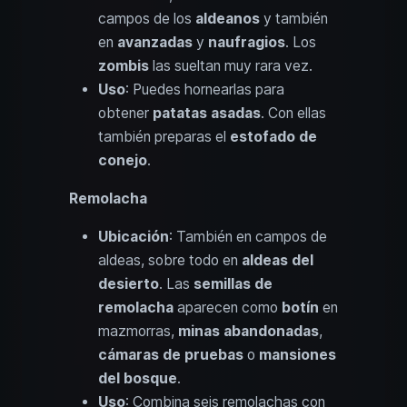
campos de los
aldeanos
y también
en
avanzadas
y
naufragios
. Los
zombis
las sueltan muy rara vez.
Uso
: Puedes hornearlas para
obtener
patatas asadas
. Con ellas
también preparas el
estofado de
conejo
.
Remolacha
Ubicación
: También en campos de
aldeas, sobre todo en
aldeas del
desierto
. Las
semillas de
remolacha
aparecen como
botín
en
mazmorras,
minas abandonadas
,
cámaras de pruebas
o
mansiones
del bosque
.
Uso
: Combina seis remolachas con