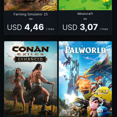
Minecraft
Farming Simulator 25
de
de
4,46
3,07
USD
USD
/
mes
/
mes