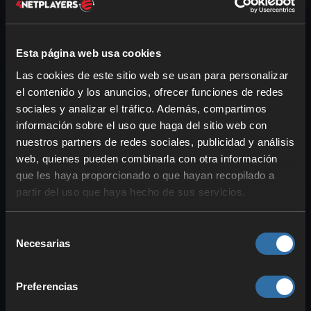
Cambio de juego gratuito
Esta página web usa cookies
Si alguna vez buscas un cambio o simplemente
Las cookies de este sitio web se usan para personalizar
quieres probar un juego diferente, ¡tenemos la solución
el contenido y los anuncios, ofrecer funciones de redes
perfecta para ti! Nuestra flexible oferta de servidores
sociales y analizar el tráfico. Además, compartimos
de juego te permite cambiar entre más de 100 juegos
información sobre el uso que haga del sitio web con
y una gran variedad de mods en cualquier momento,
nuestros partners de redes sociales, publicidad y análisis
para que siempre tengas el juego adecuado para ti y
web, quienes pueden combinarla con otra información
tus amigos.
que les haya proporcionado o que hayan recopilado a
partir del uso que haya hecho de sus servicios.
Selección
Necesarias
de
consentimiento
Preferencias