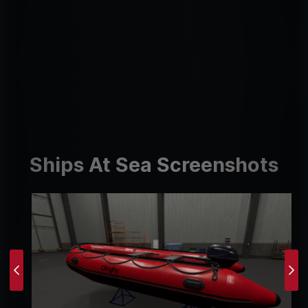
Ships At Sea Screenshots
Previous
Ne