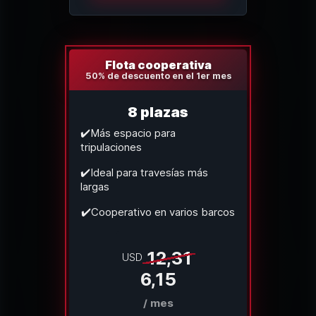
Flota cooperativa
50% de descuento en el 1er mes
8 plazas
✔️Más espacio para
tripulaciones
✔️Ideal para travesías más
largas
✔️Cooperativo en varios barcos
12,31
USD
6,15
/ mes