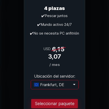
4 plazas
✔️Pescar juntos
✔️Mundo activo 24/7
✔️No se necesita PC anfitrión
6,15
USD
3,07
/ mes
Ubicación del servidor:
Frankfurt, DE
Cargando..
Seleccionar paquete