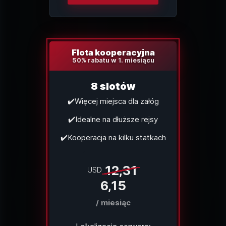
Flota kooperacyjna
50% rabatu w 1. miesiącu
8 slotów
✔️Więcej miejsca dla załóg
✔️Idealne na dłuższe rejsy
✔️Kooperacja na kilku statkach
12,31
USD
6,15
/ miesiąc