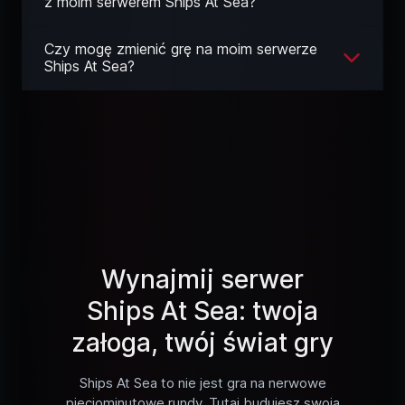
z moim serwerem Ships At Sea?
Czy mogę zmienić grę na moim serwerze
Ships At Sea?
Wynajmij serwer
Ships At Sea: twoja
załoga, twój świat gry
Ships At Sea to nie jest gra na nerwowe
pięciominutowe rundy. Tutaj budujesz swoją