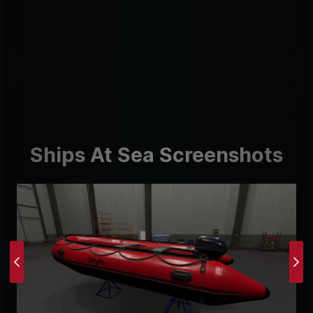
Ships At Sea Screenshots
Previous
Ne