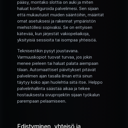
pääsy, montako slottia on auki ja miten
haluat konfiguroida palvelimesi. Sen sijaan
että mukautuisit muiden sääntöihin, määrität
omat asetuksesi ja rakennat ympäristön
miehistöllesi sopivaksi. Se on erityisen
kätevää, kun järjestät vakiopeliaikoja,
yksityisiä sessioita tai isompaa yhteisöä.
Teknisestikin pysyt joustavana.
Varmuuskopiot tuovat turvaa, jos jokin
menee pieleen tai haluat palata aiempaan
tilaan. Automaattiset päivitykset pitävät
palvelimen ajan tasalla ilman että sinun
täytyy koko ajan huolehtia siitä itse. Helppo
palvelinhallinta säästää aikaa ja tekee
hostauksesta sivuprojektin sijaan työkalun
parempaan pelaamiseen.
Edistyminen, yhteisö ja