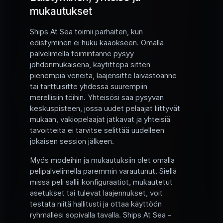
mukautukset
Ships At Sea toimii parhaiten, kun
edistyminen ei huku kaaokseen. Omalla
palvelimella toimintanne pysyy
johdonmukaisena, käytittepä sitten
pienempiä veneitä, laajensitte laivastoanne
tai tarttuisitte yhdessä suurempiin
merellisiin töihin. Yhteisösi saa pysyvän
keskuspisteen, jossa uudet pelaajat liittyvät
mukaan, vakiopelaajat jatkavat ja yhteisiä
tavoitteita ei tarvitse selittää uudelleen
jokaisen session jälkeen.
Myös modeihin ja mukautuksiin olet omalla
pelipalvelimella paremmin varautunut. Siellä
missä peli sallii konfiguraatiot, mukautetut
asetukset tai tulevat laajennukset, voit
testata niitä hallitusti ja ottaa käyttöön
ryhmällesi sopivalla tavalla. Ships At Sea -