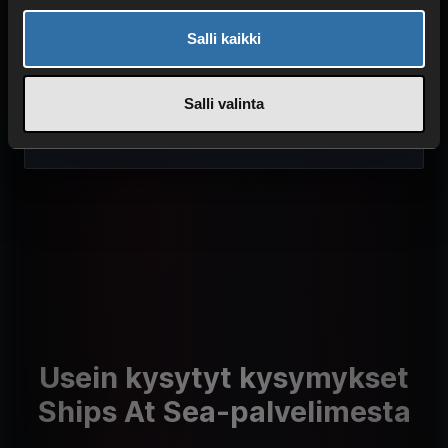
Matalat pingit
Salli kaikki
Lue lisää tekniikastamme
Salli valinta
Usein kysytyt kysymykset
Ships At Sea-palvelimesta