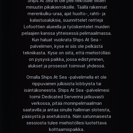
Ships At Sea ei ole peli hektisille viiden
minuutin pikakierroksille. Täällä rakennat
merenkulku-uraa, ajat huolto-, rahti- ja
kalastusaluksia, suunnittelet reittejä
Lofoottien alueella ja työskentelet muiden
pelaajien kanssa yhteisessä pelimaailmassa.
Kun haluat vuokrata Ships At Sea -
palvelimen, kyse ei siis ole pelkästä
tekniikasta. Kyse on siitä, että miehistölläsi
on pysyvä paikka, jossa edistyminen,
alukset ja prosessit toimivat yhdessä.
Omalla Ships At Sea -palvelimella et ole
riippuvainen julkisista lobbyista tai
isäntäkoneesta. Ships At Sea -palvelimesi
toimii Dedicated Serverinä jatkuvasti
verkossa, pitää moninpelimaailman
saatavilla ja antaa sinulle hallinnan sloteista,
pääsystä ja asetuksista. Näin satunnaisesta
sessiosta tulee miehistöllesi luotettava
kohtaamispaikka.