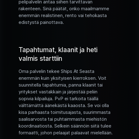
pelipalvelin antaa siihen tarvittavan
rakenteen. Sinä päätät, onko maailmamme
enemmän realistinen, rento vai tehokasta
edistystä painottava.
Tapahtumat, klaanit ja heti
valmis starttiin
Oma palvelin tekee Ships At Seasta
enemmän kuin yksityisen kierroksen. Voit
suunnitella tapahtumia, panna klaanit tai
yritykset vastakkain ja järjestää peliin
sopivia kilpailuja. PvP ei tarkoita täällä
välttämättä äänekästä kaaosta. Se voi olla
kisa parhaasta toimitusajasta, suurimmasta
saalisarvosta tai puhtaimmasta miehistön
koordinaatiosta. Selkein säännöin siitä tulee
formaatti, johon pelaajat palaavat mielellään.