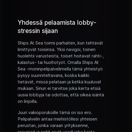
Yhdessä pelaamista lobby-
stressin sijaan
Ships At Sea toimii parhaiten, kun tehtävät
limittyvät toisiinsa. Yksi navigoi, toinen
huolehtii varusteista, toiset hoitavat rahti-,
kalastus- tai huoltotyöt. Omalla Ships At
Sea -moninpelipalvelimella tämä yhteistyö
pysyy suunniteltavana, koska kaikki
tietävät, missä pelataan ja ketkä kuuluvat
mukaan. Sinun ei tarvitse joka kerta etsiä
uusia lobbyja tai odottaa, että oikea isäntä
on linjoilla.
Juuri vakioporukoille tämä on iso ero.
Pelipalvelin antaa miehistöllesi yhteisen
perustan, jonka varaan yrityksenne,
resurssit ja reitit eivät vaadi joka kerta