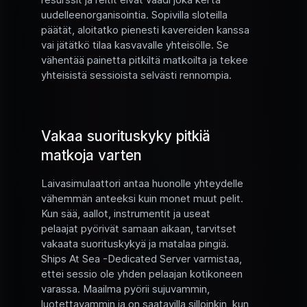
uudelleenorganisointia. Sopivilla sloteilla
päätät, aloitatko pienesti kavereiden kanssa
vai jätätkö tilaa kasvavalle yhteisölle. Se
vähentää painetta pitkiltä matkoilta ja tekee
yhteisistä sessioista selvästi rennompia.
Vakaa suorituskyky pitkiä
matkoja varten
Laivasimulaattori antaa huonolle yhteydelle
vähemmän anteeksi kuin monet muut pelit.
Kun sää, aallot, instrumentit ja useat
pelaajat pyörivät samaan aikaan, tarvitset
vakaata suorituskykyä ja matalaa pingiä.
Ships At Sea -Dedicated Server varmistaa,
ettei sessio ole yhden pelaajan kotikoneen
varassa. Maailma pyörii sujuvammin,
luotettavammin ja on saatavilla silloinkin, kun