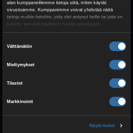
alan kumppaneillemme tietoja siitä, miten käytät
TURVALLISUUS JA SUOJAUS
sivustoamme. Kumppanimme voivat yhdistää näitä
DDoS-suojaus
tietoja muihin tietoihin, joita olet antanut heille tai joita on
Redundantti virransyöttö
kerätty, kun olet käyttänyt heidän palvelujaan.
Korkea vakaus
Suostumuksen
Välttämätön
valinta
Mieltymykset
Tilastot
Markkinointi
VAHVA SUORITUSKYKY
Optimoidut komponentit
Näytä tiedot
Häiriötön pelaaminen