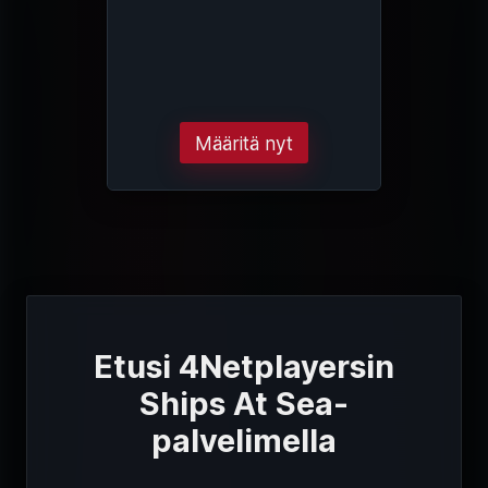
Määritä nyt
Etusi 4Netplayersin
Ships At Sea-
palvelimella