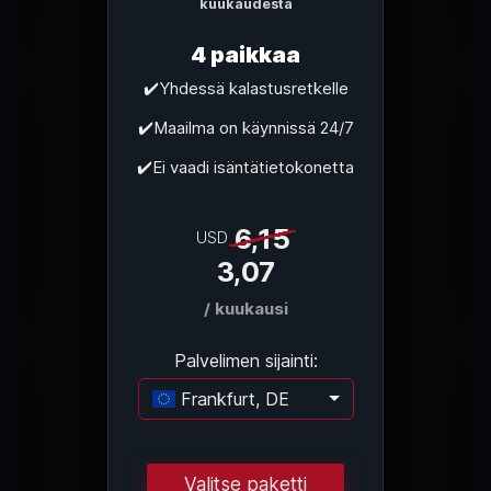
kuukaudesta
4 paikkaa
✔️Yhdessä kalastusretkelle
✔️Maailma on käynnissä 24/7
✔️Ei vaadi isäntätietokonetta
6,15
USD
3,07
/ kuukausi
Palvelimen sijainti:
Frankfurt, DE
Ladataan...
Valitse paketti