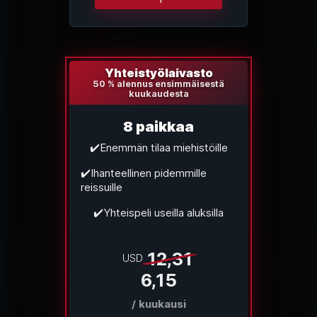
Yhteistyölaivasto
50 % alennus ensimmäisestä
kuukaudesta
8 paikkaa
✔️Enemmän tilaa miehistöille
✔️Ihanteellinen pidemmille
reissuille
✔️Yhteispeli useilla aluksilla
12,31
USD
6,15
/ kuukausi