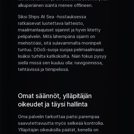
alkuperäinen isäntä menee offlineen.
Siksi Ships At Sea -hostauksessa
ratkaisevat luotettava laitteisto,
maailmanlaajuiset sijainnit ja hyvin liitetty
pelipalvelin. Mitä lähempänä sijainti on
miehistöäsi, sitä sulavammalta moninpeli
tuntuu. DDoS-suoja suojaa pelimaailmaasi
lisäksi turhilta katkoksilta. Näin fokus pysyy
siellä missä sen kuuluu olla: navigoinnissa,
tehtävissä ja tiimipelissä.
Omat säännöt, ylläpitäjän
oikeudet ja täysi hallinta
Oma palvelin tarkoittaa paitsi parempaa
saavutettavuutta myös selkeää kontrollia.
Ylläpitäjän oikeuksilla päätät, kenellä on