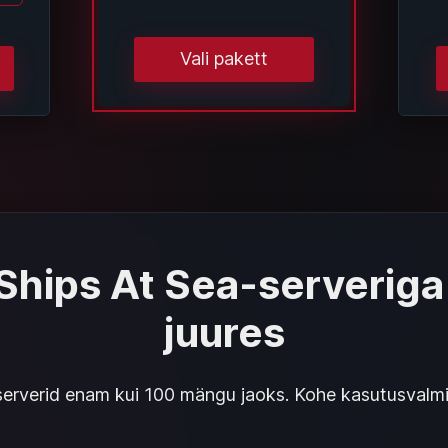
Vali pakett
 Ships At Sea-serveriga
juures
rverid enam kui 100 mängu jaoks. Kohe kasutusvalmis, 