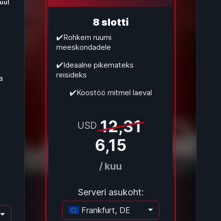
uul
8 slotti
✔️Rohkem ruumi
meeskondadele
✔️Ideaalne pikemateks
reisideks
a
✔️Koostöö mitmel laeval
12,31
USD
6,15
/ kuu
Serveri asukoht:
Frankfurt, DE
Laadimine...
adimine...