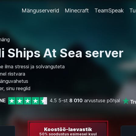
Mänguserverid
Minecraft
TeamSpeak
Tu
 mäng
i Ships At Sea server
 ilma stressi ja solvanguteta
el riistvara
änguvahetus
r, sinu reeglid
NE
4.5 5-st
8 010
arvustuse põhjal
Koostöö-laevastik
50% soodustus esimesel kuul