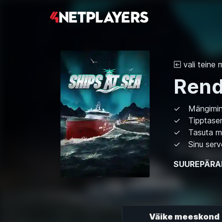
vali teine
Rend
Mängimine
Tipptasem
Tasuta m
Sinu serve
SUUREPÄRA
Väike meeskond