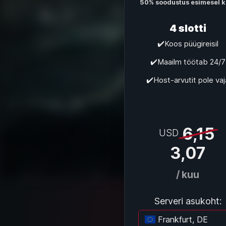
50% soodustus esimesel k
4 slotti
✔️Koos püügireisil
✔️Maailm töötab 24/7
✔️Host-arvutit pole vaj
6,15
USD
3,07
/ kuu
Serveri asukoht:
Frankfurt, DE
La