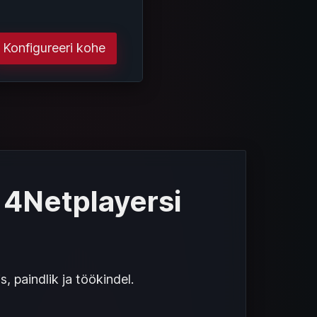
Konfigureeri kohe
 4Netplayersi
paindlik ja töökindel.