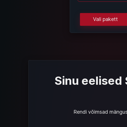
Vali pakett
Sinu eelised
Rendi võimsad mänguse