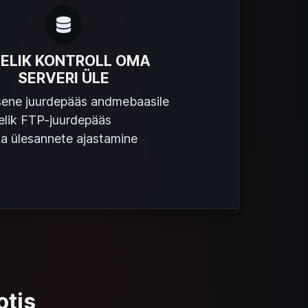
IELIK KONTROLL OMA
SERVERI ÜLE
ene juurdepääs andmebaasile
elik FTP-juurdepääs
 ülesannete ajastamine
otis