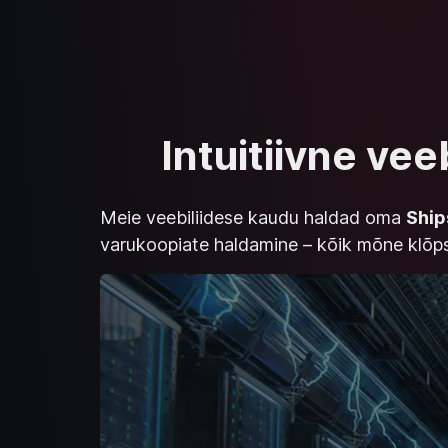
Intuitiivne vee
Meie veebiliidese kaudu haldad oma
Ship
varukoopiate haldamine – kõik mõne klõps