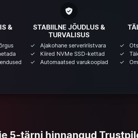
IS &
STABIILNE JÕUDLUS &
TÄ
TURVALISUS
õrgus
Ajakohane serveririistvara
Ots
hetada
Kiired NVMe SSD-kettad
Täi
kendused
Automaatsed varukoopiad
Oma
e 5-tärni hinnangud Trustpil