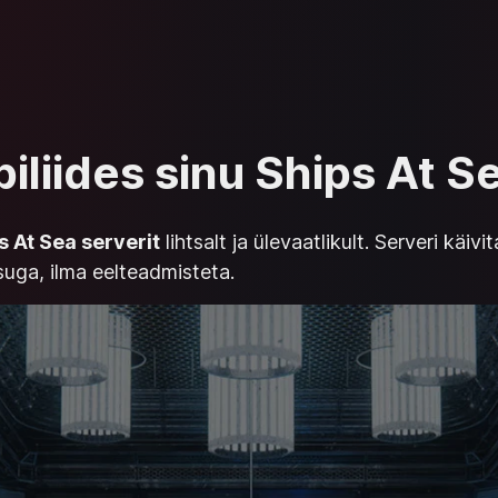
biliides sinu Ships At S
s At Sea serverit
lihtsalt ja ülevaatlikult. Serveri käi
uga, ilma eelteadmisteta.