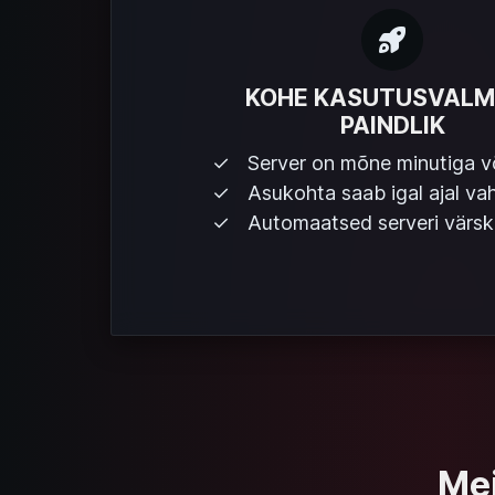
KOHE KASUTUSVALM
PAINDLIK
Server on mõne minutiga v
Asukohta saab igal ajal va
Automaatsed serveri värs
Mei