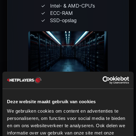
Intel- & AMD-CPU's
ECC-RAM
SSD-opslag
Deze website maakt gebruik van cookies
We gebruiken cookies om content en advertenties te
VEILIGHEID & BESCHERMING
personaliseren, om functies voor social media te bieden
en om ons websiteverkeer te analyseren. Ook delen we
DDoS-bescherming
informatie over uw gebruik van onze site met onze
Redundante stroom
partners voor social media, adverteren en analyse. Deze
Hoge stabiliteit