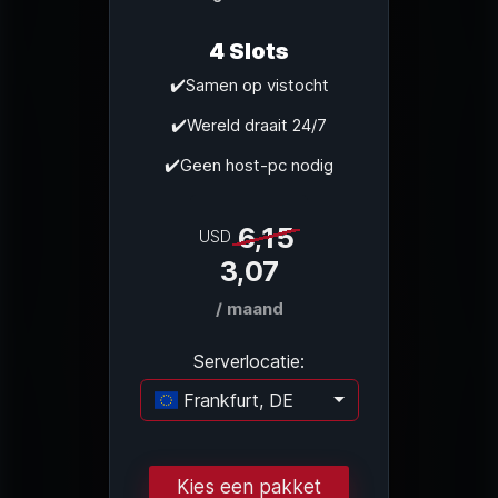
4 Slots
✔️Samen op vistocht
✔️Wereld draait 24/7
✔️Geen host-pc nodig
6,15
USD
3,07
/ maand
Serverlocatie:
Frankfurt, DE
Laden...
Kies een pakket