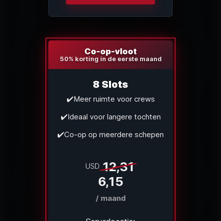
Co-op-vloot
50% korting in de eerste maand
8 Slots
✔️Meer ruimte voor crews
✔️Ideaal voor langere tochten
✔️Co-op op meerdere schepen
12,31
USD
6,15
/ maand