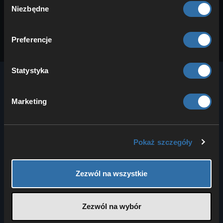
Niezbędne
zgody
Preferencje
Statystyka
Marketing
4Netplayers zapewnia Tobie i Twoim znajomym
wysokowydajne serwery głosowe i serwery gier dla
ponad 100 gier od ponad 20 lat.
Pokaż szczegóły
Zezwól na wszystkie
METODY PŁATNOŚCI
Zezwól na wybór
SOCIAL