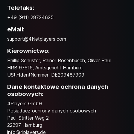
Telefaks:
+49 (911) 28724625
eMail:
support@4Netplayers.com
Kierownictwo:
Phillip Schuster, Rainer Rosenbusch, Oliver Paul
HRB 97615, Amtsgericht Hamburg
USt.-IdentNummer: DE209487909
Dane kontaktowe ochrona danych
osobowych:
4Players GmbH
Posiadacz ochrony danych osobowych
Paul-Stritter-Weg 2
22297 Hamburg
info@4players.de