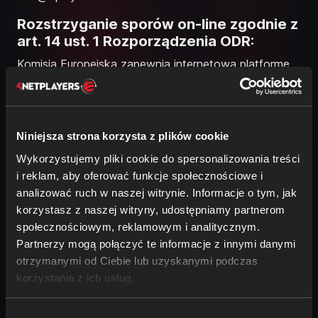
Rozstrzyganie sporów on-line zgodnie z
art. 14 ust. 1 Rozporządzenia ODR:
Komisja Europejska zapewnia internetową platformę
rozwiązywania sporów (platforma OS). Można do
niego dotrzeć pod adresem
ec.europa.eu/consumers/odr Nie chcemy ani nie
jesteśmy zobowiązani do udziału w procedurze
Niniejsza strona korzysta z plików cookie
rozstrzygania sporów przed komisją ds. arbitrażu
Wykorzystujemy pliki cookie do spersonalizowania treści
konsumenckiego.
i reklam, aby oferować funkcje społecznościowe i
A company of the Marquard Group.
analizować ruch w naszej witrynie. Informacje o tym, jak
korzystasz z naszej witryny, udostępniamy partnerom
społecznościowym, reklamowym i analitycznym.
Partnerzy mogą połączyć te informacje z innymi danymi
otrzymanymi od Ciebie lub uzyskanymi podczas
korzystania z ich usług.
Wybór