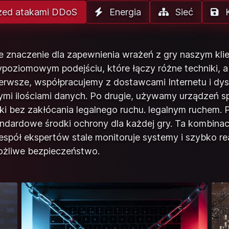
zed atakami DDoS
Energia
Sieć
K
znaczenie dla zapewnienia wrażeń z gry naszym kli
ypoziomowym podejściu, które łączy różne techniki, 
ierwsze, współpracujemy z dostawcami Internetu i dy
mi ilościami danych. Po drugie, używamy urządzeń sp
ki bez zakłócania legalnego ruchu. legalnym ruchem. P
ndardowe środki ochrony dla każdej gry. Ta kombinac
espół ekspertów stale monitoruje systemy i szybko r
ożliwe bezpieczeństwo.