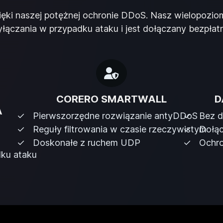
ki naszej potężnej ochronie DDoS. Nasz wielopozio
ączania w przypadku ataku i jest dołączany bezpłat
CORERO SMARTWALL
D
A
Pierwszorzędne rozwiązanie antyDDoS
Bez 
Reguły filtrowania w czasie rzeczywistym
Dołąc
Doskonałe z ruchem UDP
Ochro
dku ataku