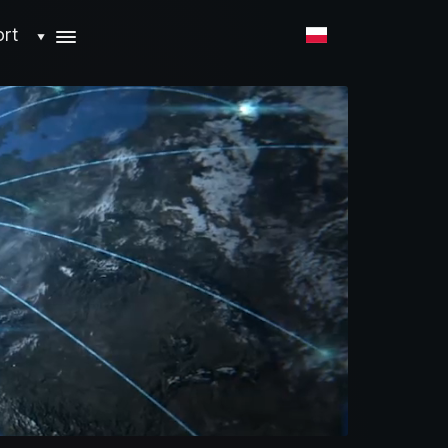
ort
▼