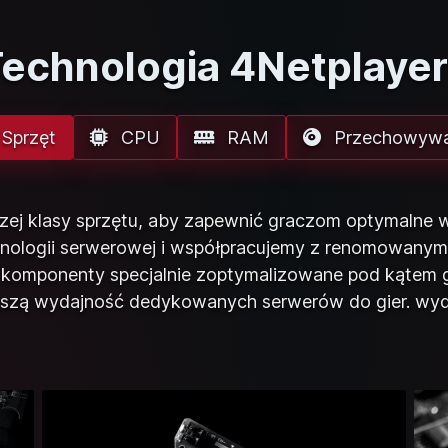
echnologia 4Netplaye
Sprzęt
CPU
RAM
Przechowywa
ej klasy sprzętu, aby zapewnić graczom optymalne w
nologii serwerowej i współpracujemy z renomowanymi 
komponenty specjalnie zoptymalizowane pod kątem gie
pszą wydajność dedykowanych serwerów do gier. w