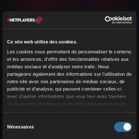
Ce site web utilise des cookies.
Les cookies nous permettent de personnaliser le contenu
et les annonces, d'offrir des fonctionnalités relatives aux
médias sociaux et d'analyser notre trafic. Nous
Protection contre les
partageons également des informations sur l'utilisation de
notre site avec nos partenaires de médias sociaux, de
DDoS
publicité et d'analyse, qui peuvent combiner celles-ci
avec d'autres informations que vous leur avez fournies
Jouez en toute sérénité grâce à notre
ou qu'ils ont collectées lors de votre utilisation de leurs
puissante protection contre les DDoS. Notre
services.
système de filtrage à plusieurs niveaux garantit
Sélection
des performances maximales, sans arrêt en
Nécessaires
du
cas d'attaque, et est inclus gratuitement dans
consentement