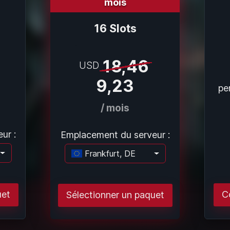
mois
16 Slots
18,46
USD
9,23
pe
/ mois
ur :
Emplacement du serveur :
Frankfurt, DE
argement..
Chargement..
uet
C
Sélectionner un paquet