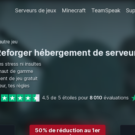
Serveurs de jeux
Minecraft
TeamSpeak
Sup
autre jeu
eforger hébergement de serveu
s stress ni insultes
 haut de gamme
nt de jeu gratuit
ur, tes règles
4.5 de 5 étoiles pour
8 010
évaluations
50% de réduction au 1er