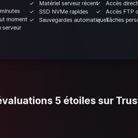
Matériel serveur récent
Accès direct
 minutes
SSD NVMe rapides
Accès FTP 
out moment
Sauvegardes automatiques
Tâches perso
 serveur
valuations 5 étoiles sur Trus