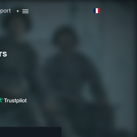
port
▼
rs