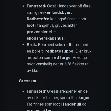
Funnsted
: Også i landsbyer på åkre,
særlig i
ørkenlandsbyer
.
Rødbetefrø
kan også finnes som
loot
i fangehull, gruvesjakter,
prøvesaler
eller
skogsherskapshus
.
Bruk
: Bearbeid seks rødbeter med
en bolle til
rødbetesuppe
. Eller bruk
rødbeten som
rød farge
. Vi vet jo
hvor vanskelig det er å få flekker ut
av klær.
Gresskar
Funnsted
: Gresskarenger er en del
av enkelte biomer, spesielt i
skoger
.
Frø finnes som loot i
fangehull
og
gruvesjakter
.