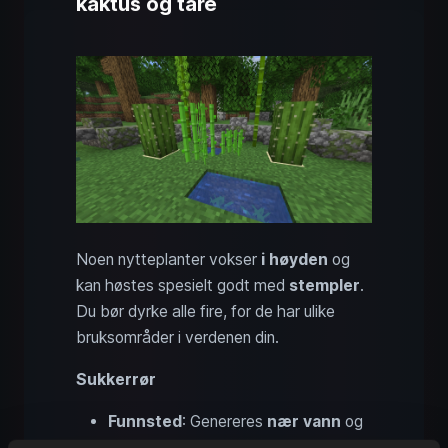
kaktus og tare
Noen nytteplanter vokser
i høyden
og
kan høstes spesielt godt med
stempler
.
Du bør dyrke alle fire, for de har ulike
bruksområder i verdenen din.
Sukkerrør
Funnsted
: Genereres
nær vann
og
finnes overalt. Trenger
vann rett