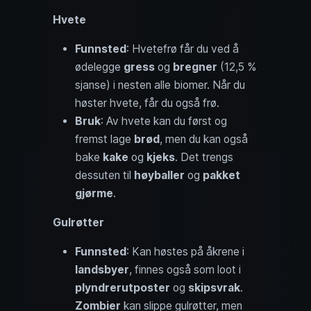
Hvete
Funnsted
: Hvetefrø får du ved å
ødelegge
gress
og
bregner
(12,5 %
sjanse) i nesten alle biomer. Når du
høster hvete, får du også frø.
Bruk
: Av hvete kan du først og
fremst lage
brød
, men du kan også
bake
kake
og
kjeks
. Det trengs
dessuten til
høyballer
og
pakket
gjørme
.
Gulrøtter
Funnsted
: Kan høstes på åkrene i
landsbyer
, finnes også som loot i
plyndrerutposter
og
skipsvrak
.
Zombier
kan slippe gulrøtter, men