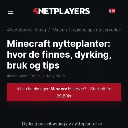
4Netplayers-blogg
/
Minecraft guider, tips og serverkunns
Minecraft nytteplanter:
hvor de finnes, dyrking,
bruk og tips
4Netplayers Team,
21 May 2026
Vil du ha din egen
Minecraft
-server? - Start nå fra
29,80kr
Dyrking og innhøsting av nytteplanter er