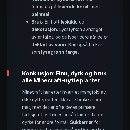
formeres på
levende korall
med
beinmel
.
Bruk
: En flott
lyskilde
og
dekorasjon
. Lysstyrken avhenger
av antallet, og de lyser bare når de er
dekket av vann
. Kan også brukes
som
lysegrønn farge
.
Konklusjon: Finn, dyrk og bruk
alle Minecraft-nytteplanter
Minecraft har etter hvert et mangfold av
ulike nytteplanter. Ikke alle brukes som
mat, men det er ofte deres primære
funksjon. Det finnes også planter du bør
dyrke for andre formål.
Sukkerrør
for
papir
er viktig, men også
nethervorter