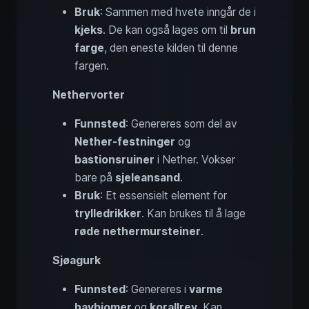
Bruk
: Sammen med hvete inngår de i
kjeks
. De kan også lages om til
brun
farge
, den eneste kilden til denne
fargen.
Nethervorter
Funnsted
: Genereres som del av
Nether-festninger
og
bastionsruiner
i Nether. Vokser
bare på
sjeleansand
.
Bruk
: Et essensielt element for
trylledrikker
. Kan brukes til å lage
røde nethermursteiner
.
Sjøagurk
Funnsted
: Genereres i
varme
havbiomer
og
korallrev
. Kan