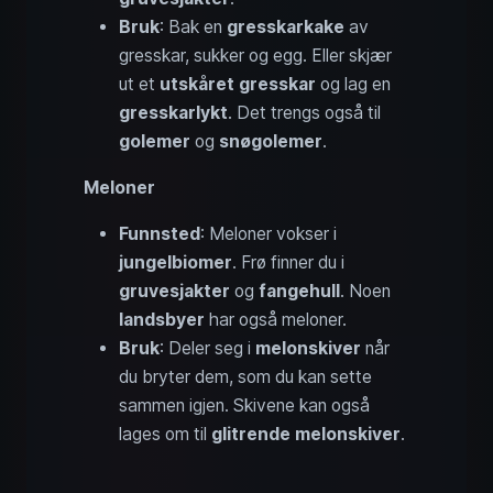
Bruk
: Bak en
gresskarkake
av
gresskar, sukker og egg. Eller skjær
ut et
utskåret gresskar
og lag en
gresskarlykt
. Det trengs også til
golemer
og
snøgolemer
.
Meloner
Funnsted
: Meloner vokser i
jungelbiomer
. Frø finner du i
gruvesjakter
og
fangehull
. Noen
landsbyer
har også meloner.
Bruk
: Deler seg i
melonskiver
når
du bryter dem, som du kan sette
sammen igjen. Skivene kan også
lages om til
glitrende melonskiver
.