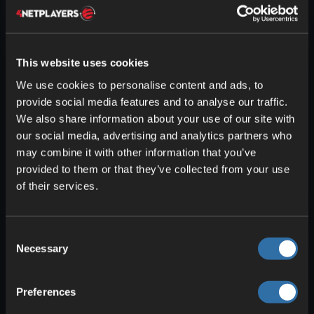
ved siden av
.
Bruk
: Du kan selvsagt lage
sukker
,
men enda viktigere er nok
papir
.
This website uses cookies
Bambus
We use cookies to personalise content and ads, to
provide social media features and to analyse our traffic.
Funnsted
: En naturlig del av
We also share information about your use of our site with
jungelbiomer
. Hogg nederst med
our social media, advertising and analytics partners who
sverd
, så faller resten sammen.
may combine it with other information that you’ve
Vokser uten vann og
svært raskt
.
provided to them or that they’ve collected from your use
Bruk
: Lag
bambustre
eller bruk det
of their services.
til
stillas
for mer effektiv bygging.
Kaktus
Consent
Necessary
Selection
Funnsted
: Finnes i enhver
ørken
og
i
badlands
.
Preferences
Bruk
: Påfører
skade
ved berøring.