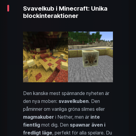
Svavelkub i Minecraft: Unika
blockinteraktioner
Den kanske mest spännande nyheten är
den nya moben:
svavelkuben
. Den
påminner om vanliga gröna slimes eller
magmakuber
i Nether, men är
inte
fientlig
mot dig. Den
spawna­r även i
fredligt läge
, perfekt för alla spelare. Du