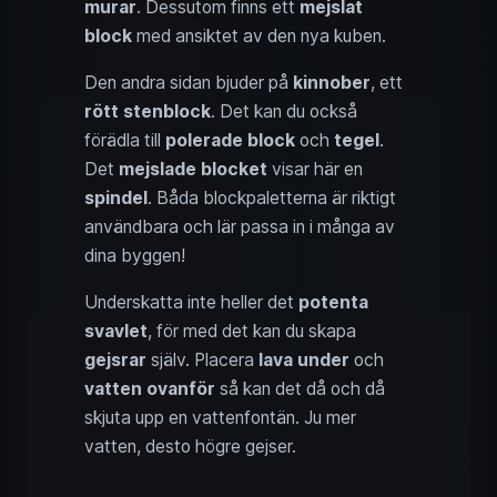
murar
. Dessutom finns ett
mejslat
block
med ansiktet av den nya kuben.
Den andra sidan bjuder på
kinnober
, ett
rött stenblock
. Det kan du också
förädla till
polerade block
och
tegel
.
Det
mejslade blocket
visar här en
spindel
. Båda blockpaletterna är riktigt
användbara och lär passa in i många av
dina byggen!
Underskatta inte heller det
potenta
svavlet
, för med det kan du skapa
gejsrar
själv. Placera
lava under
och
vatten ovanför
så kan det då och då
skjuta upp en vattenfontän. Ju mer
vatten, desto högre gejser.