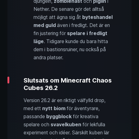
djungeln,
zombiehäst
och
piglin
i
Nether. De senare gör det alltså
möjligt att ägna sig åt
byteshandel
med guld
även i fredligt. Det är en
fin justering för
spelare i fredligt
läge
. Tidigare kunde du bara hitta
dem i bastionsruiner, nu också på
andra platser.
Slutsats om Minecraft Chaos
Cubes 26.2
Version 26.2 är en riktigt välfylld drop,
med ett
nytt biom
för äventyrare,
passande
byggblock
för kreativa
spelare och
svavelkuben
för lekfulla
experiment och idéer. Särskilt kuben lär