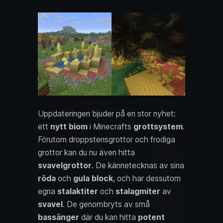
Uppdateringen bjuder på en stor nyhet:
ett
nytt biom
i Minecrafts
grottsystem
.
Förutom droppstensgrottor och frodiga
grottor kan du nu även hitta
svavelgrottor
. De kännetecknas av sina
röda
och
gula block
, och har dessutom
egna
stalaktiter
och
stalagmiter
av
svavel
. De genombryts av små
bassänger
där du kan hitta
potent