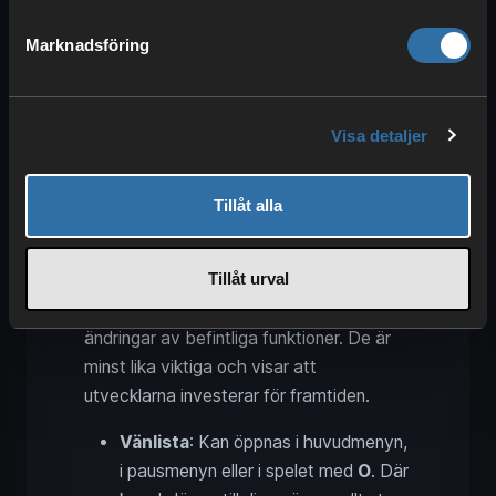
fredliga spawns och Vulkan-
rendering
Marknadsföring
Visa detaljer
Tillåt alla
Tillåt urval
Utöver dessa nyheter finns även några
ändringar av befintliga funktioner. De är
minst lika viktiga och visar att
utvecklarna investerar för framtiden.
Vänlista
: Kan öppnas i huvudmenyn,
i pausmenyn eller i spelet med
O
. Där