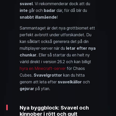
svavel
. Vi rekommenderar dock att du
inte
går och
badar
där, för då blir du
snabbt illamående
!
Sammantaget är det nya grottbiomet ett
perfekt avbrott under utforskandet. Du
kan såklart också generera det på din
multiplayer-server när du
letar efter nya
chunkar
. Eller så startar du en helt ny
värld direkt i version 26.2 och kan billigt
hyra en Minecraft-server
för Chaos
Cubes.
Svavelgrottor
kan du hitta
genom att leta efter
svavelkällor
och
gejsrar
på ytan.
Nya byggblock: Svavel och
kinnober i rött och gult