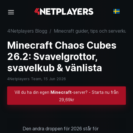
4Netplayers Blogg
/
Minecraft guider, tips och serverkuns
Minecraft Chaos Cubes
26.2: Svavelgrottor,
svavelkub & vänlista
4Netplayers Team,
15 Jun 2026
Vill du ha din egen
Minecraft
-server? - Starta nu från
29,69kr
Den andra droppen för 2026 står för