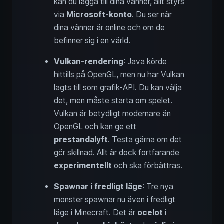
kan du lägga till dina vänner, allt styrs
via
Microsoft-konto
. Du ser när
dina vänner är online och om de
befinner sig i en värld.
Vulkan-rendering
: Java körde
hittills på OpenGL, men nu har Vulkan
lagts till som grafik-API. Du kan välja
det, men måste starta om spelet.
Vulkan är betydligt modernare än
OpenGL och kan ge ett
prestandalyft
. Testa gärna om det
gör skillnad. Allt är dock fortfarande
experimentellt
och ska förbättras.
Spawnar i fredligt läge
: Tre nya
monster spawnar nu även i fredligt
läge i Minecraft. Det är
ocelot
i