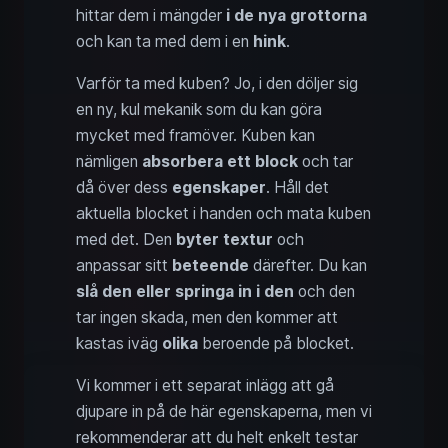
hittar dem i mängder
i de nya grottorna
och kan ta med dem i en
hink
.
Varför ta med kuben? Jo, i den döljer sig
en ny, kul mekanik som du kan göra
mycket med framöver. Kuben kan
nämligen
absorbera ett block
och tar
då över dess
egenskaper
. Håll det
aktuella blocket i handen och mata kuben
med det. Den
byter textur
och
anpassar sitt
beteende
därefter. Du kan
slå den eller springa in i den
och den
tar ingen skada, men den kommer att
kastas iväg
olika
beroende på blocket.
Vi kommer i ett separat inlägg att gå
djupare in på de här egenskaperna, men vi
rekommenderar att du helt enkelt testar