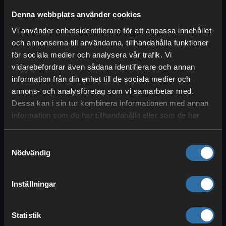
Många uppdateringar och droppar har
Denna webbplats använder cookies
också lagt till ny musik, och Chaos Cubes
Vi använder enhetsidentifierare för att anpassa innehållet
är inget undantag. Dels kan du hitta en
ny
och annonserna till användarna, tillhandahålla funktioner
musikskiva
som heter
“Bounce”
. Du
för sociala medier och analysera vår trafik. Vi
kan bara hitta den om en
svavelgrotta
vidarebefordrar även sådana identifierare och annan
interagerar med en
gruvschakt
och det
information från din enhet till de sociala medier och
finns en kista med loot där. Skivan har då
annons- och analysföretag som vi samarbetar med.
Dessa kan i sin tur kombinera informationen med annan
en
sannolikhet på 42 %
att dyka upp.
information som du har tillhandahållit eller som de har
Även i det
vanliga spelandet
kan du
samlat in när du har använt deras tjänster.
höra
nya låtar
av den nya kompositören
Samtyckesval
“fingerspit”
. Hela
fem nya stycken
Nödvändig
finns att lyssna på: Memories, Ebb,
Home, Shores och Nightly.
Inställningar
Fler ändringar: Vänlista,
Statistik