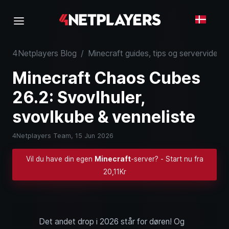
4Netplayers Blog
/
Minecraft guides, tips og serverviden
/
Minecraft Chaos Cubes
26.2: Svovlhuler,
svovlkube & venneliste
4Netplayers Team,
15 Jun 2026
Vil du have din egen
Minecraft
-server? - Start nu fra
20,11Kr
Det andet drop i 2026 står for døren! Og