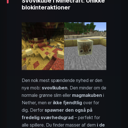
Svovlkube i Minecraft: Unikke
blokinteraktioner
Den nok mest spændende nyhed er den
nye mob:
svovlkuben
. Den minder om de
normale grønne slim eller
magmakuben
i
Nether, men er
ikke fjendtlig
over for
dig. Derfor
spawner den også på
fredelig sværhedsgrad
– perfekt for
alle spillere. Du finder masser af dem
i de