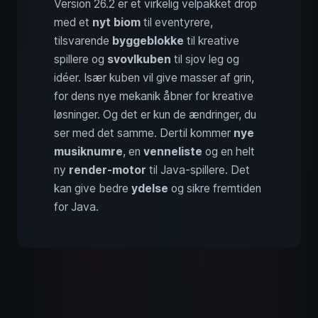
Version 26.2 er et virkelig velpakket drop
med et
nyt biom
til eventyrere,
tilsvarende
byggeblokke
til kreative
spillere og
svovlkuben
til sjov leg og
idéer. Især kuben vil give masser af grin,
for dens nye mekanik åbner for kreative
løsninger. Og det er kun de ændringer, du
ser med det samme. Dertil kommer
nye
musiknumre
, en
venneliste
og en helt
ny
render-motor
til Java-spillere. Det
kan give bedre
ydelse
og sikre fremtiden
for Java.