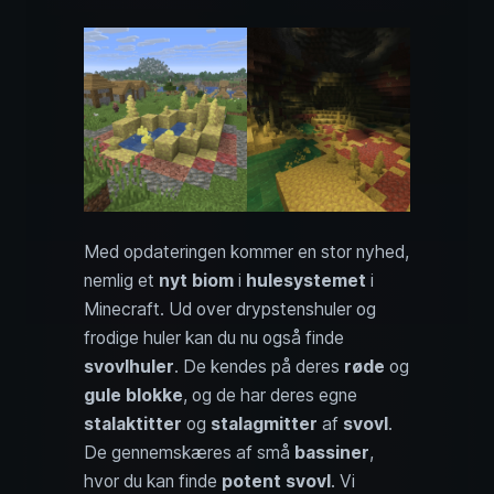
Med opdateringen kommer en stor nyhed,
nemlig et
nyt biom
i
hulesystemet
i
Minecraft. Ud over drypstenshuler og
frodige huler kan du nu også finde
svovlhuler
. De kendes på deres
røde
og
gule blokke
, og de har deres egne
stalaktitter
og
stalagmitter
af
svovl
.
De gennemskæres af små
bassiner
,
hvor du kan finde
potent svovl
. Vi