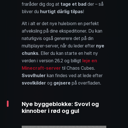
fraråder dig dog at
tage et bad
der – så
bliver du
hurtigt dårlig tilpas
!
Alt i alt er det nye hulebiom en perfekt
afveksling på dine ekspeditioner. Du kan
naturligvis også generere det på din
multiplayer-server, når du leder efter
nye
chunks
. Eller du kan starte en helt ny
verden i version 26.2 og billigt
leje en
Minecraft-server
til Chaos Cubes.
Svovlhuler
kan findes ved at lede efter
svovlkilder
og
gejsere
på overfladen.
Nye byggeblokke: Svovl og
kinnober i rød og gul