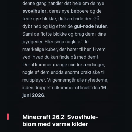
denne gang handler det hele om de nye
svovlhuler
, deres nye beboere og de
fede nye blokke, du kan finde der. Gå
dybt ned og kig efter de
gul-røde huler
.
Saml de flotte blokke og brug dem i dine
byggerier. Eller snup nogle af de
mærkelige kuber, der hører til her. Hvem
ved, hvad du kan finde på med dem!
Dertil kommer mange mindre ændringer,
nogle af dem endda enormt praktiske til
multiplayer. Vi gennemgår alle nyhederne,
inden droppet udkommer officielt den
16.
juni 2026
.
Minecraft 26.2: Svovlhule-
biom med varme kilder