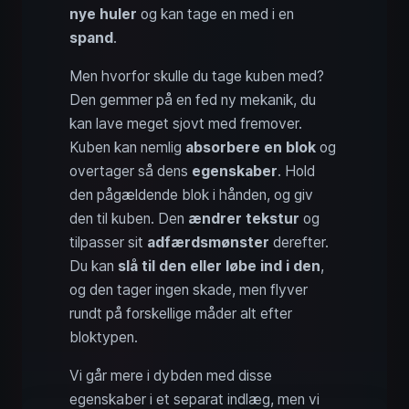
nye huler
og kan tage en med i en
spand
.
Men hvorfor skulle du tage kuben med?
Den gemmer på en fed ny mekanik, du
kan lave meget sjovt med fremover.
Kuben kan nemlig
absorbere en blok
og
overtager så dens
egenskaber
. Hold
den pågældende blok i hånden, og giv
den til kuben. Den
ændrer tekstur
og
tilpasser sit
adfærdsmønster
derefter.
Du kan
slå til den eller løbe ind i den
,
og den tager ingen skade, men flyver
rundt på forskellige måder alt efter
bloktypen.
Vi går mere i dybden med disse
egenskaber i et separat indlæg, men vi