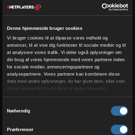
Mange af de nye opdateringer og drops
Denne hjemmeside bruger cookies
har tilføjet musik, og Chaos Cubes er
Vi bruger cookies til at tilpasse vores indhold og
ingen undtagelse. For det første kan du
annoncer, til at vise dig funktioner til sociale medier og til
igen finde en
ny musikplade
, der hedder
at analysere vores trafik. Vi deler også oplysninger om
“Bounce”
. Du kan kun finde den, hvis en
din brug af vores hjemmeside med vores partnere inden
svovlhule
krydser en
forladt minegang
,
for sociale medier, annonceringspartnere og
og der står en kiste med loot. Pladen har
analysepartnere. Vores partnere kan kombinere disse
dog en
chance på 42%
for at dukke op.
data med andre oplysninger, du har givet dem, eller som
de har indsamlet fra din brug af deres tjenester.
Også i
det normale spilforløb
kan du
høre
nye tracks
, som den nye komponist
Samtykkevalg
“fingerspit”
har tilføjet. Hele
fem nye
Nødvendig
numre
kan høres: Memories, Ebb, Home,
Shores og Nightly.
Præferencer