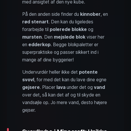
med ansigtet af den nye kube.
På den anden side finder du
kinnober
, en
rød stenart
. Den kan du ligeledes
forarbejde til
polerede blokke
og
mursten
. Den
mejslede blok
viser her
en
edderkop
. Begge blokpaletter er
superpraktiske og passer sikkert ind i
mange af dine byggerier!
Undervurdér heller ikke det
potente
svovl
, for med det kan du lave dine egne
gejsere
. Placer
lava
under det og
vand
over det, så kan det af og til skyde en
vandsøjle op. Jo mere vand, desto højere
gejser.