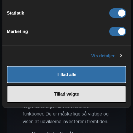
Flere ændringer: Venneliste,
Statistik
Peaceful-spawns og Vulkan-
rendering
Marketing
Vis detaljer
Tillad alle
Tillad valgte
Ud over disse nye elementer er der også
nogle ændringer til eksisterende
funktioner. De er måske lige så vigtige og
viser, at udviklerne investerer i fremtiden.