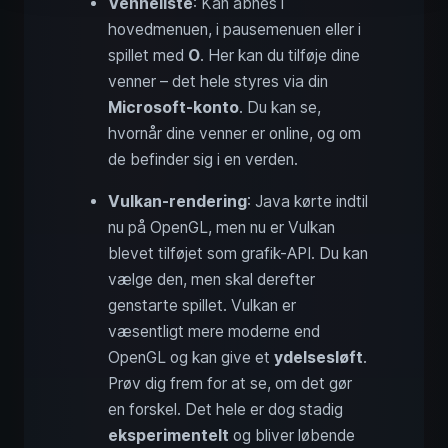
Venneliste
: Kan åbnes i
hovedmenuen, i pausemenuen eller i
spillet med
O
. Her kan du tilføje dine
venner – det hele styres via din
Microsoft-konto
. Du kan se,
hvornår dine venner er online, og om
de befinder sig i en verden.
Vulkan-rendering
: Java kørte indtil
nu på OpenGL, men nu er Vulkan
blevet tilføjet som grafik-API. Du kan
vælge den, men skal derefter
genstarte spillet. Vulkan er
væsentligt mere moderne end
OpenGL og kan give et
ydelsesløft
.
Prøv dig frem for at se, om det gør
en forskel. Det hele er dog stadig
eksperimentelt
og bliver løbende