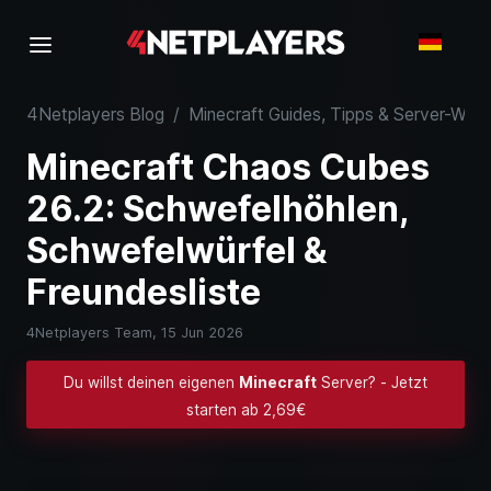
4Netplayers Blog
/
Minecraft Guides, Tipps & Server-Wiss
Minecraft Chaos Cubes
26.2: Schwefelhöhlen,
Schwefelwürfel &
Freundesliste
4Netplayers Team,
15 Jun 2026
Du willst deinen eigenen
Minecraft
Server? - Jetzt
starten ab 2,69€