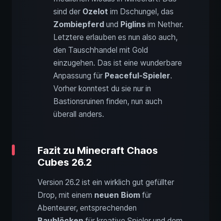
sind der
Ozelot
im Dschungel, das
Zombiepferd
und
Piglins
im Nether.
Letztere erlauben es nun also auch,
den Tauschhandel mit Gold
einzugehen. Das ist eine wunderbare
Anpassung für
Peaceful-Spieler
.
Vorher konntest du sie nur in
Bastionsruinen finden, nun auch
überall anders.
Fazit zu Minecraft Chaos
Cubes 26.2
Version 26.2 ist ein wirklich gut gefüllter
Drop, mit einem
neuen Biom
für
Abenteurer, entsprechenden
Baublöcken
für kreative Spieler und dem