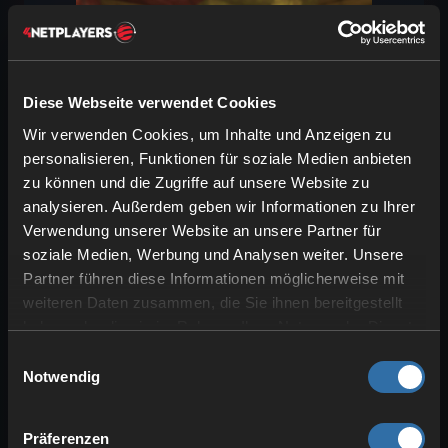
Diese Webseite verwendet Cookies
Wir verwenden Cookies, um Inhalte und Anzeigen zu
personalisieren, Funktionen für soziale Medien anbieten
Viele der neuen Updates und Drops
zu können und die Zugriffe auf unsere Website zu
analysieren. Außerdem geben wir Informationen zu Ihrer
haben auch immer wieder Musik
Verwendung unserer Website an unsere Partner für
hinzugefügt, und Chaos Cubes ist nicht
soziale Medien, Werbung und Analysen weiter. Unsere
anders. Zum einen kannst du wieder eine
Partner führen diese Informationen möglicherweise mit
neue Schallplatte
finden, die sich
weiteren Daten zusammen, die Sie ihnen bereitgestellt
“Bounce”
nennt. Du kannst sie nur
haben oder die sie im Rahmen Ihrer Nutzung der Dienste
finden, wenn eine
Schwefelhöhle
mit
gesammelt haben.
Einwilligungsauswahl
einem
Minengang
interagiert und es dort
Notwendig
eine Truhe mit Loot gibt. Aber die Disk
hat eine
Chance von 42%
, zu
Präferenzen
erscheinen.