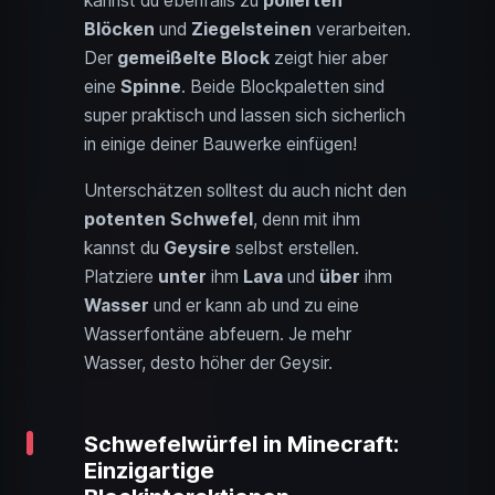
kannst du ebenfalls zu
polierten
Blöcken
und
Ziegelsteinen
verarbeiten.
Der
gemeißelte Block
zeigt hier aber
eine
Spinne
. Beide Blockpaletten sind
super praktisch und lassen sich sicherlich
in einige deiner Bauwerke einfügen!
Unterschätzen solltest du auch nicht den
potenten Schwefel
, denn mit ihm
kannst du
Geysire
selbst erstellen.
Platziere
unter
ihm
Lava
und
über
ihm
Wasser
und er kann ab und zu eine
Wasserfontäne abfeuern. Je mehr
Wasser, desto höher der Geysir.
Schwefelwürfel in Minecraft:
Einzigartige