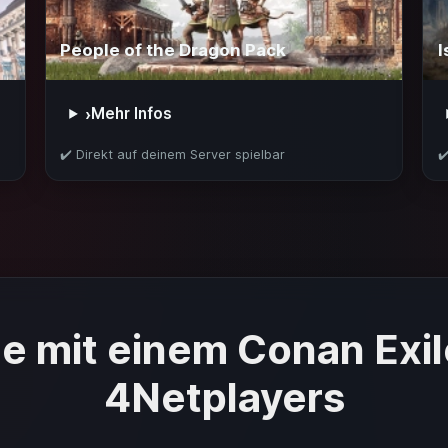
People of the Dragon Pack
I
Mehr Infos
›
✔️ Direkt auf deinem Server spielbar
✔
le mit einem Conan Exil
4Netplayers