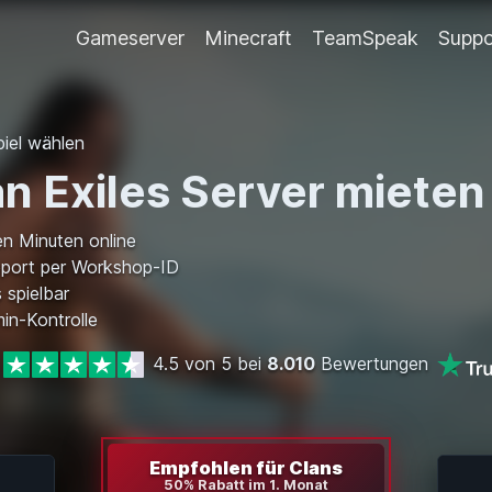
Gameserver
Minecraft
TeamSpeak
Suppo
iel wählen
n Exiles Server mieten
en Minuten online
port per Workshop-ID
 spielbar
in-Kontrolle
4.5 von 5 bei
8.010
Bewertungen
Empfohlen für Clans
50% Rabatt im 1. Monat