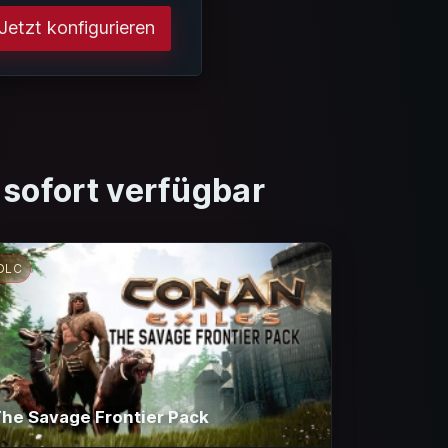
Jetzt konfigurieren
 sofort verfügbar
DLC
he Savage Frontier Pack