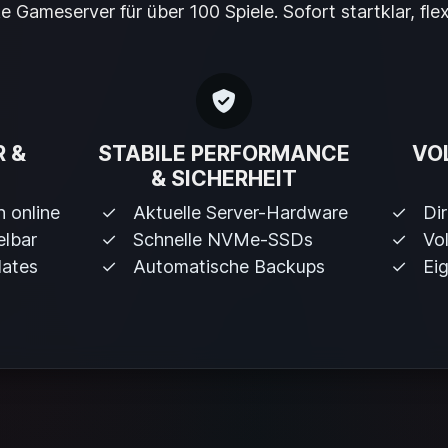
e Gameserver für über 100 Spiele. Sofort startklar, flex
 &
STABILE PERFORMANCE
VO
& SICHERHEIT
n online
Aktuelle Server-Hardware
Di
elbar
Schnelle NVMe-SSDs
Vol
dates
Automatische Backups
Ei