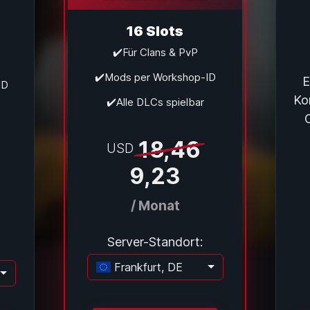
16 Slots
✔️Für Clans & PvP
✔️Mods per Workshop-ID
E
ID
Ko
✔️Alle DLCs spielbar
O
18,46
USD
9,23
/ Monat
Server-Standort:
Frankfurt, DE
Lade...
e...