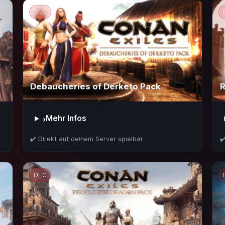
DLC
Debaucheries of Derketo Pack
R
Mehr Infos
›
✔️ Direkt auf deinem Server spielbar
✔
DLC