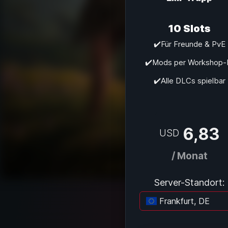
10 Slots
✔️Für Freunde & PvE
✔️Mods per Workshop-
✔️Alle DLCs spielbar
6,83
USD
/ Monat
Server-Standort:
Frankfurt, DE
Lad