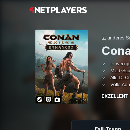
anderes Sp
Cona
In wenig
Mod-Sup
Alle DLCs
Volle Adm
EXZELLENT
Exil-Trupp