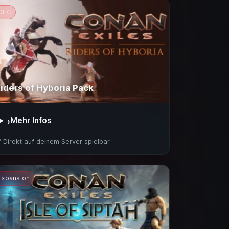
DLC
iders of Hyboria Pack
Mehr Infos
›
️ Direkt auf deinem Server spielbar
Expansion