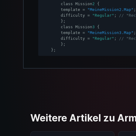
class
Mission
2
{
template
=
"MeineMission2.Map"
;
difficulty
=
"Regular"
;
}
;
class
Mission
3
{
template
=
"MeineMission3.Map"
;
difficulty
=
"Regular"
;
}
;
};
Weitere Artikel zu Ar