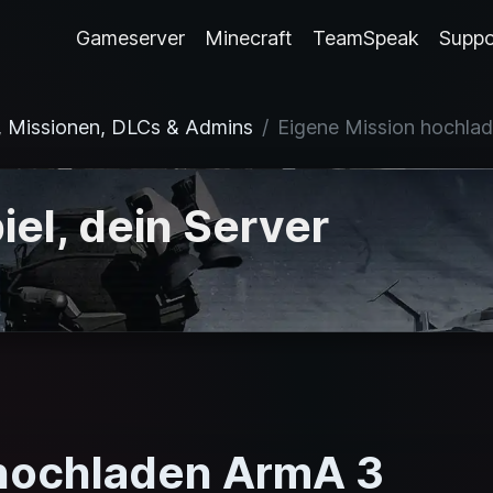
Gameserver
Minecraft
TeamSpeak
Suppo
, Missionen, DLCs & Admins
Eigene Mission hochla
iel, dein Server
 hochladen ArmA 3