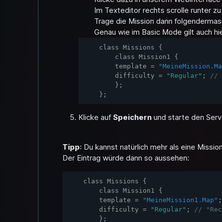
Im Texteditor rechts scrolle runter z
Trage die Mission dann folgendermas
Genau wie im
Basic Mode
gilt auch h
class
Missions
{
class
Mission1
{
template
=
"MeineMission.Ma
difficulty
=
"Regular"
;
}
;
};
Klicke auf
Speichern
und starte den Serv
Tipp
: Du kannst natürlich mehr als eine Mission
Der Eintrag würde dann so aussehen:
class
Missions
{
class
Mission1
{
template
=
"MeineMission1.Map"
;
difficulty
=
"Regular"
;
}
;