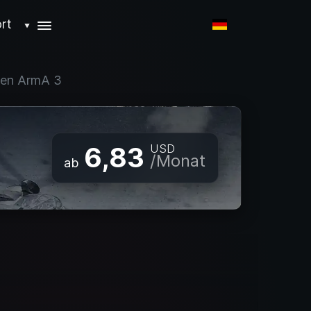
rt
▼
den ArmA 3
6,83
USD
/Monat
ab