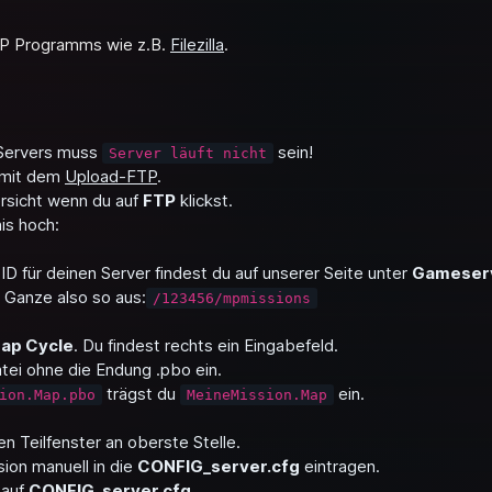
TP Programms wie z.B.
Filezilla
.
 Servers muss
sein!
Server läuft nicht
 mit dem
Upload-FTP
.
rsicht wenn du auf
FTP
klickst.
is hoch:
sID für deinen Server findest du auf unserer Seite unter
Gameser
 Ganze also so aus:
/123456/mpmissions
ap Cycle
. Du findest rechts ein Eingabefeld.
tei ohne die Endung .pbo ein.
trägst du
ein.
ion.Map.pbo
MeineMission.Map
n Teilfenster an oberste Stelle.
ion manuell in die
CONFIG_server.cfg
eintragen.
 auf
CONFIG_server.cfg
.