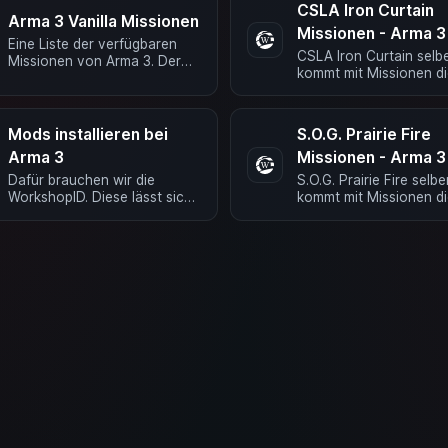
CSLA Iron Curtain
Arma 3 Vanilla Missionen
Missionen - Arma 3
Eine Liste der verfügbaren
CSLA Iron Curtain selbe
Missionen von Arma 3. Der
kommt mit Missionen d
linke Name ist der Dateiname
im Multiplayer spielen 
ohne Endung wie er in die …
Nachfolgend findest Du
Namen der …
Mods installieren bei
S.O.G. Prairie Fire
Arma 3
Missionen - Arma 3
Dafür brauchen wir die
S.O.G. Prairie Fire selbe
WorkshopID. Diese lässt sich
kommt mit Missionen d
aus dem Link herauslesen. Als
im Multiplayer spielen 
Beispiel benutzen wir die
Nachfolgend findest Du
Mod CBA ( …
Namen der …