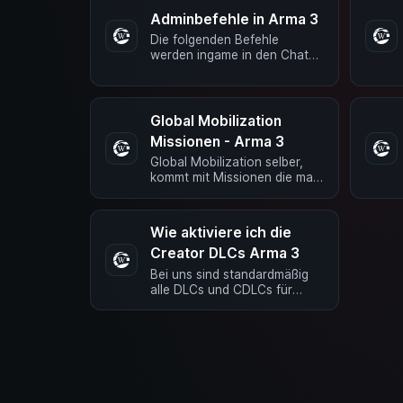
Adminbefehle in Arma 3
Die folgenden Befehle
werden ingame in den Chat
geschrieben. Admin Befehle
#login AdminPW : Meldet dich
als Admin am …
Global Mobilization
Missionen - Arma 3
Global Mobilization selber,
kommt mit Missionen die man
im Multiplayer spielen kann.
Nachfolgend findest Du die
Namen …
Wie aktiviere ich die
Creator DLCs Arma 3
Bei uns sind standardmäßig
alle DLCs und CDLCs für
Arma 3 vorinstalliert. Wie
aktivere ich einen CDLC
Creator DLCs oder …