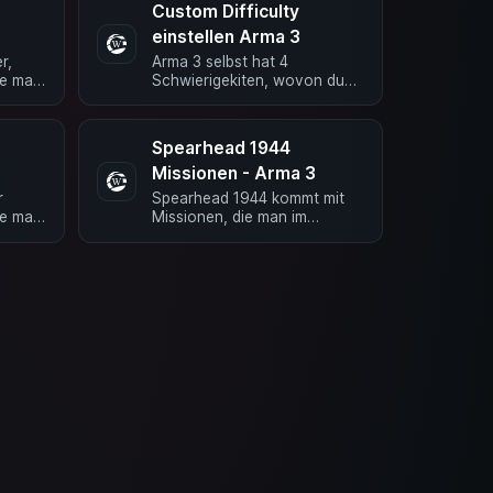
Custom Difficulty
einstellen Arma 3
r,
Arma 3 selbst hat 4
ie man
Schwierigekiten, wovon du
kann.
eine individuell konfigurieren
 die
kannst. Nachfolgend zeigen
Wir dir, wie Du …
Spearhead 1944
Missionen - Arma 3
r
Spearhead 1944 kommt mit
ie man
Missionen, die man im
kann.
Multiplayer spielen kann.
 die
Nachfolgend findest Du die
Namen der …