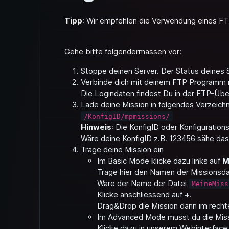
Tipp
: Wir empfehlen die Verwendung eines F
Gehe bitte folgendermassen vor:
Stoppe deinen Server. Der Status deines
Verbinde dich mit deinem FTP Programm
Die Logindaten findest Du in der FTP-Übe
Lade deine Mission in folgendes Verzeichn
/KonfigID/mpmissions/
Hinweis
: Die KonfigID oder Konfiguration
Wäre deine KonfigID z.B. 123456 sähe das
Trage deine Mission ein
Im
Basic Mode
klicke dazu links auf
M
Trage hier den Namen der Missionsda
Wäre der Name der Datei
MeineMiss
Klicke anschliessend auf
+
.
Drag&Drop die Mission dann im rechte
Im
Advanced Mode
musst du die Miss
Klicke dazu in unserem Webinterface