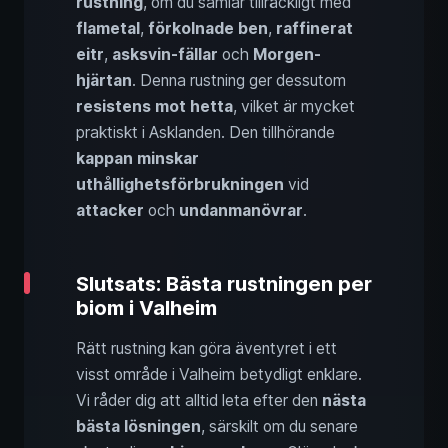
rustning
, om du samlar tillräckligt med
flametal
,
förkolnade ben
,
raffinerat
eitr
,
asksvin-fällar
och
Morgen-
hjärtan
. Denna rustning ger dessutom
resistens mot hetta
, vilket är mycket
praktiskt i Asklanden. Den tillhörande
kappan minskar
uthållighetsförbrukningen
vid
attacker
och
undanmanövrar
.
Slutsats: Bästa rustningen per
biom i Valheim
Rätt rustning kan göra äventyret i ett
visst område i Valheim betydligt enklare.
Vi råder dig att alltid leta efter den
nästa
bästa lösningen
, särskilt om du senare