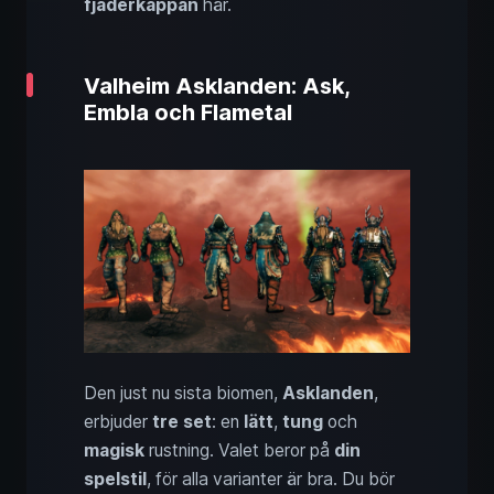
fjäderkappan
här.
Valheim Asklanden: Ask,
Embla och Flametal
Den just nu sista biomen,
Asklanden
,
erbjuder
tre set
: en
lätt
,
tung
och
magisk
rustning. Valet beror på
din
spelstil
, för alla varianter är bra. Du bör