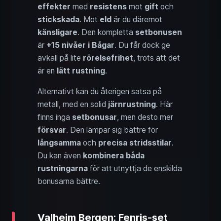
effekter
med
resistens
mot
gift
och
stickskada
. Mot
eld
är du däremot
känsligare
. Den kompletta
setbonusen
är
+15 nivåer i Bågar
. Du får dock ge
avkall på lite
rörelsefrihet
, trots att det
är en
lätt rustning
.
Alternativt kan du återigen satsa på
metall, med en solid
järnrustning
. Här
finns inga
setbonusar
, men desto mer
försvar
. Den lämpar sig bättre för
långsamma
och
precisa stridsstilar
.
Du kan även
kombinera båda
rustningarna
för att utnyttja de enskilda
bonusarna bättre.
Valheim Bergen: Fenris-set