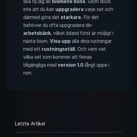
ska ta dig an
biomens boss
. Glöm dock
inte att du kan
uppgradera
varje set och
därmed göra det
starkare
. För det
behöver du ofta uppgradera din
arbetsbänk
, vilket ibland först är möjligt i
nästa biom.
Visa upp
alla dina rustningar
med ett
rustningsställ
. Och vem vet
vilka set som kommer att finnas
tillgängliga med
version 1.0
långt uppe i
norr.
Letzte Artikel