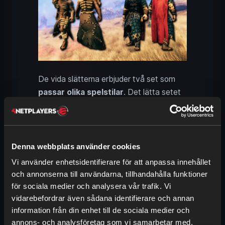
De vida slätterna erbjuder två set som
passar olika spelstilar
. Det lätta setet
här är
Vileborn-rustningen
, som kräver
byte
från
Viles
,
björnfällar
och
linne
.
Den är den
bättre motsvarigheten till
björnrustningen
, med en enorm
Denna webbplats använder cookies
setbonus
för
regeneration
och
skada
Vi använder enhetsidentifierare för att anpassa innehållet
med stickvapen
. Du är dock själv
mer
och annonserna till användarna, tillhandahålla funktioner
sårbar för angrepp
.
för sociala medier och analysera vår trafik. Vi
vidarebefordrar även sådana identifierare och annan
Den klassiska lösningen är
vadderad
information från din enhet till de sociala medier och
järnrustning
. Du behöver mängder av
annons- och analysföretag som vi samarbetar med.