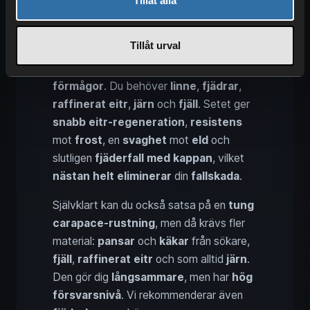
Tillåt alla
Med Dimlanden kommer en ny typ av
Tillåt urval
rustning, eftersom
Eitr-setet
fokuserar
på att
förbättra
dina
magiska
förmågor
. Du behöver
linne
,
fjädrar
,
raffinerat eitr
,
järn
och
fjäll
. Setet ger
snabb eitr-regeneration
,
resistens
mot
frost
, en
svaghet
mot
eld
och
slutligen
fjäderfall med kappan
, vilket
nästan helt eliminerar
din
fallskada
.
Självklart kan du också satsa på en
tung
carapace-rustning
, men då krävs fler
material:
pansar
och
käkar
från sökare,
fjäll
,
raffinerat eitr
och som alltid
järn
.
Den gör dig
långsammare
, men har
hög
försvarsnivå
. Vi rekommenderar även