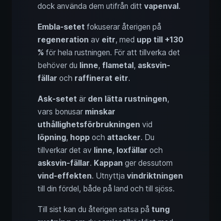
dock använda dem utifrån ditt
vapenval
.
Embla-setet
fokuserar återigen på
regeneration
av
eitr
, med
upp till +130
%
för hela rustningen. För att tillverka det
behöver du
linne
,
flametal
,
asksvin-
fällar
och
raffinerat eitr
.
Ask-setet
är
den lätta rustningen
,
vars bonusar
minskar
uthållighetsförbrukningen
vid
löpning
,
hopp
och
attacker
. Du
tillverkar det av
linne
,
loxfällar
och
asksvin-fällar
.
Kappan
ger dessutom
vind-effekten
. Utnyttja
vindriktningen
till din fördel, både på land och till sjöss.
Till sist kan du återigen satsa på
tung