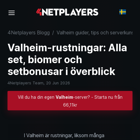
4Netplayers Blogg
/
Valheim guider, tips och serverkunska
Valheim-rustningar: Alla
set, biomer och
setbonusar i överblick
4Netplayers Team,
20 Jun 2026
Vill du ha din egen
Valheim
-server? - Starta nu från
66,11kr
I Valheim är rustningar, liksom många