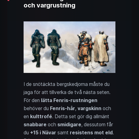
och vargrustning
I de snötäckta bergskedjorna måste du
jaga för att tillverka de två nästa seten.
För den
lätta Fenris-rustningen
behöver du
Fenris-hår
,
vargskinn
och
en
kulttrofé
. Detta set gör dig allmänt
snabbare
och
smidigare
, dessutom får
du
+15 i Nävar
samt
resistens mot eld
.