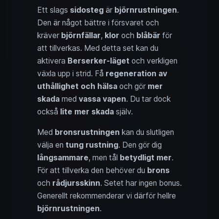
Ett slags
sidosteg
är
björnrustningen
.
Den är något bättre i försvaret och
kräver
björnfällar
,
klor
och
blåbär
för
att tillverkas. Med detta set kan du
aktivera
Berserker-läget
och verkligen
växla upp i strid. Få
regeneration av
uthållighet och hälsa
och gör
mer
skada
med
vassa vapen
. Du tar dock
också
lite mer skada
själv.
Med
bronsrustningen
kan du slutligen
välja en
tung rustning
. Den gör dig
långsammare
, men tål
betydligt mer
.
För att tillverka den behöver du
brons
och
rådjursskinn
. Setet har ingen bonus.
Generellt rekommenderar vi därför hellre
björnrustningen
.