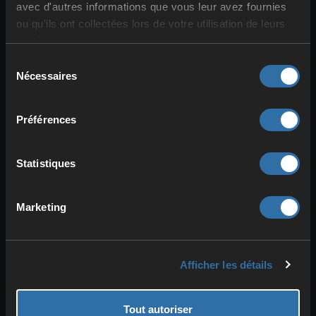
avec d'autres informations que vous leur avez fournies
régénération
et les
dégâts
ou qu'ils ont collectées lors de votre utilisation de leurs
perforants
. En contrepartie, tu es
plus
services.
vulnérable aux attaques
.
Sélection
Nécessaires
du
La solution classique est l’
armure de fer
consentement
matelassée
. Il te faut beaucoup de
fer
et de
lin
, mais elle est bien plus
stable
et
Préférences
t’offre
davantage de défense
. Comme
toujours, une
armure lourde
te
ralentit
Statistiques
et il n’y a
aucun bonus
, mais tu es
mieux protégé
de manière générale.
Marketing
Armures des Terres
brumeuses de Valheim :
Afficher les détails
ensemble d’Eitr et armure en
carapace
Tout autoriser