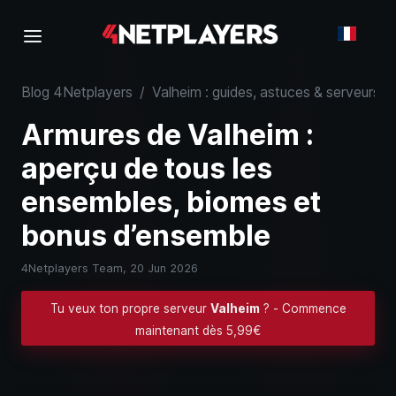
Blog 4Netplayers
/
Valheim : guides, astuces & serveurs
/
Armures de Valheim :
aperçu de tous les
ensembles, biomes et
bonus d’ensemble
4Netplayers Team,
20 Jun 2026
Tu veux ton propre serveur
Valheim
? - Commence
maintenant dès 5,99€