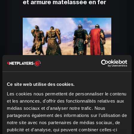
et armure matelassée en fer
Les vastes Plaines proposent deux
Ce site web utilise des cookies.
ensembles qui
s’adaptent à ton style
de jeu
. L’ensemble léger est l’
armure
Les cookies nous permettent de personnaliser le contenu
et les annonces, d'offrir des fonctionnalités relatives aux
Vileborn
, pour laquelle tu as besoin du
médias sociaux et d'analyser notre trafic. Nous
butin des Viles
, de
peaux d’ours
et de
partageons également des informations sur l'utilisation de
lin
. C’est le
meilleur équivalent de
notre site avec nos partenaires de médias sociaux, de
l’armure d’ours
, avec un
bonus
publicité et d'analyse, qui peuvent combiner celles-ci
d’ensemble
immense pour la