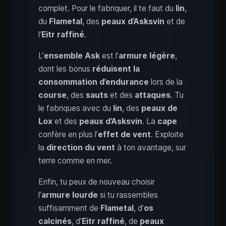
complet. Pour le fabriquer, il te faut du
lin
,
du
Flametal
, des
peaux d’Asksvin
et de
l’
Eitr raffiné
.
L’
ensemble Ask
est l’
armure légère
,
dont les bonus
réduisent la
consommation d’endurance
lors de la
course
, des
sauts
et des
attaques
. Tu
le fabriques avec du
lin
, des
peaux de
Lox
et des
peaux d’Asksvin
. La
cape
confère en plus l’
effet de vent
. Exploite
la
direction du vent
à ton avantage, sur
terre comme en mer.
Enfin, tu peux de nouveau choisir
l’
armure lourde
si tu rassembles
suffisamment de
Flametal
, d’
os
calcinés
, d’
Eitr raffiné
, de
peaux