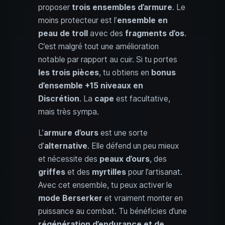
proposer
trois ensembles d’armure
. Le
moins protecteur est l’
ensemble en
peau de troll
avec des
fragments d’os
.
C’est malgré tout une amélioration
notable par rapport au cuir. Si tu portes
les trois pièces
, tu obtiens en
bonus
d’ensemble
+15 niveaux en
Discrétion
. La
cape
est facultative,
mais très sympa.
L’
armure d’ours
est une sorte
d’
alternative
. Elle défend un peu mieux
et nécessite des
peaux d’ours
, des
griffes
et des
myrtilles
pour l’artisanat.
Avec cet ensemble, tu peux activer le
mode Berserker
et vraiment monter en
puissance au combat. Tu bénéficies d’une
régénération d’endurance et de