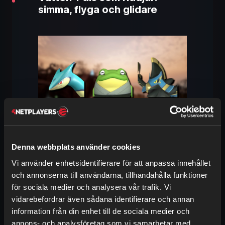
simma, flyga och glidare
Det här elementet saknar inte riddjur. De
Denna webbplats använder cookies
flesta är dock inte aktiva på land utan
i
Vi använder enhetsidentifierare för att anpassa innehållet
vattnet
. Vill du utforska havet runt
och annonserna till användarna, tillhandahålla funktioner
Palpagos Island är dessa Pals dina bästa
för sociala medier och analysera vår trafik. Vi
val. Då och då dyker även andra
vidarebefordrar även sådana identifierare och annan
spännande förmågor upp som är värda en
information från din enhet till de sociala medier och
titt.
annons- och analysföretag som vi samarbetar med.