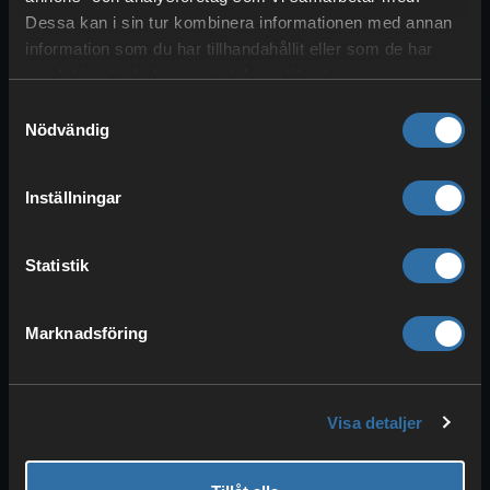
Dessa kan i sin tur kombinera informationen med annan
De
bästa riddjuren
av typen vatten är:
information som du har tillhandahållit eller som de har
Surfent
och senare
Jormuntide
samlat in när du har använt deras tjänster.
kan
simma utan
Samtyckesval
uthållighetsförbrukning
, vilket är
Nödvändig
extremt praktiskt.
Azurobe
är den perfekta sim-Pal för
Inställningar
midgame
och dessutom ganska
snabb.
Statistik
Neptilius
är troligen det
bästa
riddjuret
i vatten, då den är
snabb
och kan
hoppa högt
.
Marknadsföring
Letar du efter en bra
flyg-Pal
är
Faleris Aqua
det bästa valet inom
vattenelementet.
Visa detaljer
För din
glidare
rekommenderar vi
Celaray
, eftersom du även med