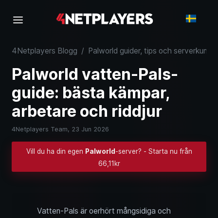
4Netplayers Blogg
/
Palworld guider, tips och serverkunsk
Palworld vatten-Pals-
guide: bästa kämpar,
arbetare och riddjur
4Netplayers Team,
23 Jun 2026
Vill du ha din egen
Palworld
-server? - Starta nu från
66,11kr
Vatten-Pals är oerhört mångsidiga och