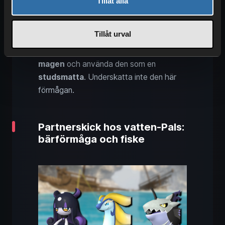
Tillåt alla
denna Pal blir
snabbare
.
Croajiro
är visserligen inget riddjur, men
Tillåt urval
dess förmåga hjälper dig att
ta dig över
svår terräng
. Den kan
blåsa upp
magen
och använda den som en
studsmatta
. Underskatta inte den här
förmågan.
Partnerskick hos vatten-Pals:
bärförmåga och fiske