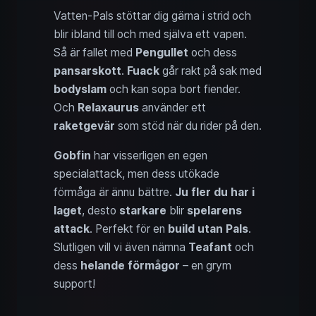
Vatten-Pals stöttar dig gärna i strid och
blir ibland till och med själva ett vapen.
Så är fallet med
Pengullet
och dess
pansarskott
.
Fuack
går rakt på sak med
bodyslam
och kan sopa bort fiender.
Och
Relaxaurus
använder ett
raketgevär
som stöd när du rider på den.
Gobfin
har visserligen en egen
specialattack, men dess utökade
förmåga är ännu bättre.
Ju fler du har i
laget
, desto
starkare
blir
spelarens
attack
. Perfekt för en
build utan Pals
.
Slutligen vill vi även nämna
Teafant
och
dess
helande förmågor
– en grym
support!