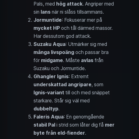
Pals, med
hög attack
. Angriper med
sin
lans
när ni slåss tillsammans.
Jormuntide
: Fokuserar mer på
mycket HP
och tål därmed massor.
Har dessutom god attack.
Suzaku Aqua
: Utmärker sig med
många livspoäng
och passar bra
för
midgame
. Måste
avlas
från
Suzaku och Jormuntide.
Ghangler Ignis
: Extremt
underskattad angripare
, som
Ignis-variant
till och med snäppet
starkare. Står sig väl med
dubbeltyp
.
Faleris Aqua
: En genomgående
stabil Pal
i strid som låter dig få
mer
byte från eld-fiender
.