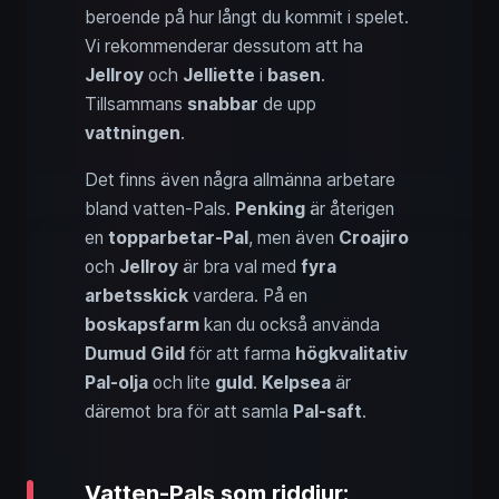
beroende på hur långt du kommit i spelet.
Vi rekommenderar dessutom att ha
Jellroy
och
Jelliette
i
basen
.
Tillsammans
snabbar
de upp
vattningen
.
Det finns även några allmänna arbetare
bland vatten-Pals.
Penking
är återigen
en
topparbetar-Pal
, men även
Croajiro
och
Jellroy
är bra val med
fyra
arbetsskick
vardera. På en
boskapsfarm
kan du också använda
Dumud Gild
för att farma
högkvalitativ
Pal-olja
och lite
guld
.
Kelpsea
är
däremot bra för att samla
Pal-saft
.
Vatten-Pals som riddjur: