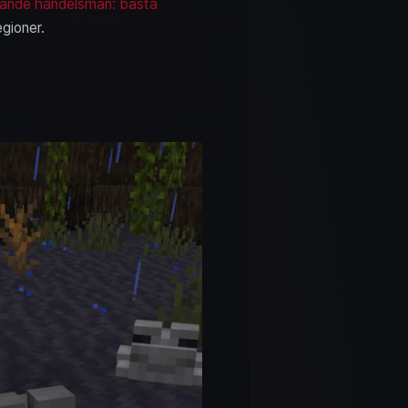
rande handelsman: bästa
egioner.