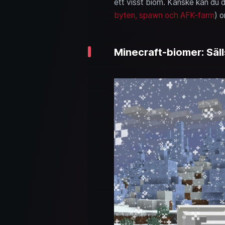
ett visst biom. Kanske kan du 
byten, spawn och AFK-farm
) o
Minecraft-biomer: Säll