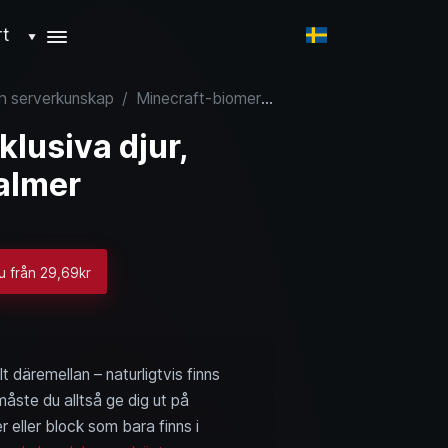
rt
▼
ch serverkunskap
/
Minecraft-biomer: Exklusiva djur, block, föremål och malmer
lusiva djur,
almer
nu från 29,69kr
 däremellan – naturligtvis finns
måste du alltså ge dig ut på
r eller block som bara finns i