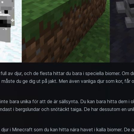
ull av djur, och de flesta hittar du bara i speciella biomer. Om du a
r, måste du ge dig ut på jakt. Men även vanliga djur som kor, få
inte bara unika för att de är sällsynta. Du kan bara hitta dem i o
a endast i bergslundar och snötäckt taiga. De har dessutom en un
 djur i Minecraft som du kan hitta nära havet i kalla biomer. De