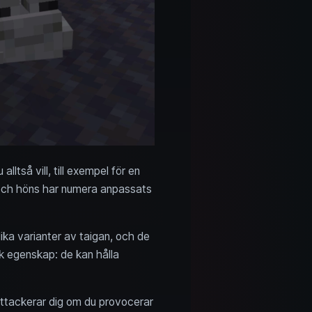
lltså vill, till exempel för en
r och höns har numera anpassats
lika varianter av taigan, och de
ik egenskap: de kan hålla
 attackerar dig om du provocerar