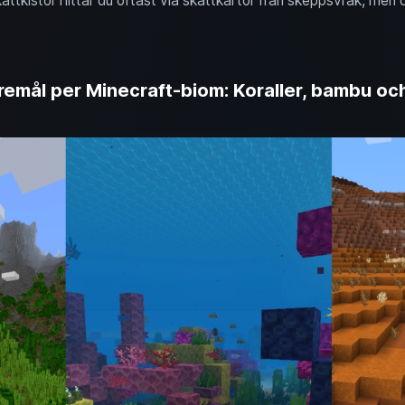
tkistor hittar du oftast via skattkartor från skeppsvrak, men
remål per Minecraft-biom: Koraller, bambu oc