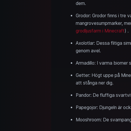
dem.
Grodor: Grodor finns i tre
mangrovesumpmarker, men 
grodljusfarm i Minecraft
) .
Axolotlar: Dessa flitiga si
genom avel.
Armadillo: I varma biomer 
Getter: Högt uppe på Minec
att stånga ner dig.
Pandor: De fluffiga svartvi
Papegojor: Djungeln är ock
Mooshroom: De svampangrip