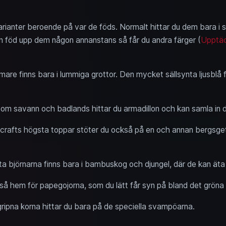
 varianter beroende på var de föds. Normalt hittar du dem bara 
föd upp dem någon annanstans så får du andra färger (
Upptäc
mmare finns bara i lummiga grottor. Den mycket sällsynta ljusblå
som savann och badlands hittar du armadillon och kan samla in d
rafts högsta toppar stöter du också på en och annan bergsget. M
ta björnarna finns bara i bambuskog och djungel, där de kan äta 
så hem för papegojorna, som du lätt får syn på bland det gröna
na korna hittar du bara på de speciella svampöarna.