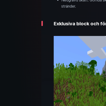
Nedgrävd skatt: Gömda skat
stränder.
Exklusiva block och fö