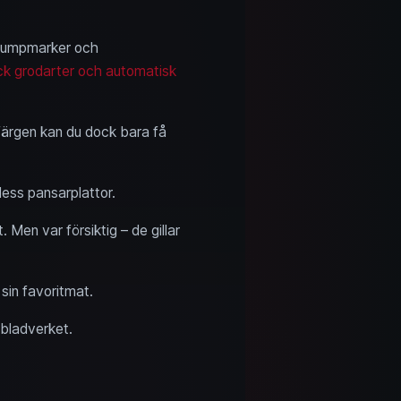
i sumpmarker och
k grodarter och automatisk
 färgen kan du dock bara få
ess pansarplattor.
en var försiktig – de gillar
sin favoritmat.
 bladverket.