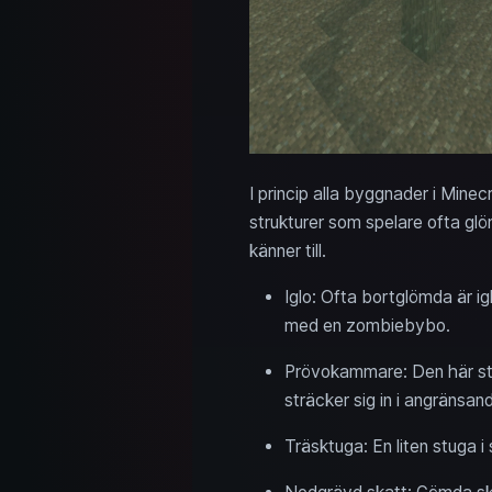
I princip alla byggnader i Minecr
strukturer som spelare ofta gl
känner till.
Iglo: Ofta bortglömda är ig
med en zombiebybo.
Prövokammare: Den här stru
sträcker sig in i angränsa
Träsktuga: En liten stuga 