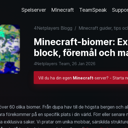
Spelserver
Minecraft
TeamSpeak
Suppo
4Netplayers Blogg
/
Minecraft guider, tips o
Minecraft-biomer: Exk
block, föremål och m
4Netplayers Team,
26 Jan 2026
Vill du ha din egen
Minecraft
-server? - Starta 
er 60 olika biomer. Från djupa hav till de högsta bergen och allt
 förekommer på en specifik plats i din värld. Förr eller senare 
a exklusiva saker. Vi pratar om unika mobbar, särskilda strukture