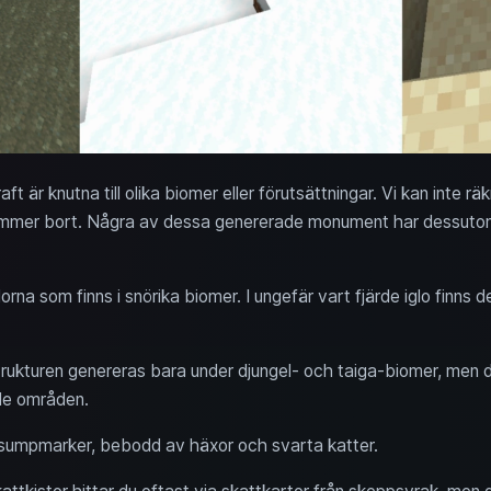
aft är knutna till olika biomer eller förutsättningar. Vi kan inte rä
ömmer bort. Några av dessa genererade monument har dessutom s
lorna som finns i snörika biomer. I ungefär vart fjärde iglo finns
kturen genereras bara under djungel- och taiga-biomer, men de
nde områden.
i sumpmarker, bebodd av häxor och svarta katter.