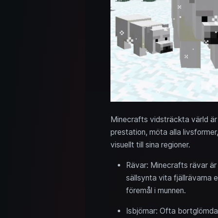
Minecrafts vidsträckta värld är f
prestation, möta alla livsforme
visuellt till sina regioner.
Rävar: Minecrafts rävar är 
sällsynta vita fjällrävarn
föremål i munnen.
Isbjörnar: Ofta bortglömda