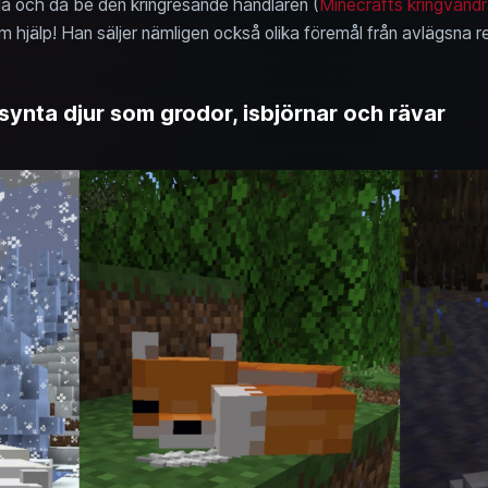
då och då be den kringresande handlaren (
Minecrafts kringvand
m hjälp! Han säljer nämligen också olika föremål från avlägsna r
synta djur som grodor, isbjörnar och rävar