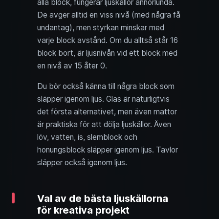
alla block, fungerar ljuskällor annorlunda.
De avger alltid en viss nivå (med några få
undantag), men styrkan minskar med
varje block avstånd. Om du alltså står 16
block bort, är ljusnivån vid ett block med
en nivå av 15 åter 0.
Du bör också känna till några block som
släpper igenom ljus. Glas är naturligtvis
det första alternativet, men även mattor
är praktiska för att dölja ljuskällor. Även
löv, vatten, is, slemblock och
honungsblock släpper igenom ljus. Tavlor
släpper också igenom ljus.
Val av de bästa ljuskällorna
för kreativa projekt