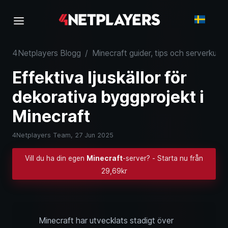
4Netplayers Blogg
/
Minecraft guider, tips och serverkuns
Effektiva ljuskällor för
dekorativa byggprojekt i
Minecraft
4Netplayers Team,
27 Jun 2025
Vill du ha din egen
Minecraft
-server? - Starta nu från
29,69kr
Minecraft har utvecklats stadigt över