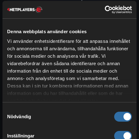
själjord från neder.
Redstone-ert
: Du kanske har märkt att
redstone-ert börjar lysa när du går över
Denna webbplats använder cookies
det. Ljuset förblir inte permanent, men ger
Vi använder enhetsidentifierare för att anpassa innehållet
en ljusnivå på 9. Det kan därför användas
och annonserna till användarna, tillhandahålla funktioner
perfekt för motsvarande stigar och har
för sociala medier och analysera vår trafik. Vi
något magiskt över sig! Samma sak
vidarebefordrar även sådana identifierare och annan
fungerar också med djupskiffermalmer.
information från din enhet till de sociala medier och
annons- och analysföretag som vi samarbetar med.
Förtrollningsbord
: Ja, även bordet för
Dessa kan i sin tur kombinera informationen med annan
dina förtrollningar avger lite ljus, vilket
information som du har tillhandahållit eller som de har
man normalt inte ser direkt. Det är dock
samlat in när du har använt deras tjänster.
mycket praktiskt om du vill bygga ett
Samtyckesval
mystiskt förtrollningsrum som inte är helt
Nödvändig
upplyst.
Ender-kista
: Lustigt nog avger även
Inställningar