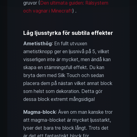
gruvor (
Den ultimata guiden: Rälsystem
och vagnar i Minecraft
) .
Låg ljusstyrka för subtila effekter
Ametisthög
: En fullt utvuxen
ametistknopp ger en ljusnivå på 5, vilket
visserligen inte är mycket, men ändå kan
skapa en stämningsfull effekt. Du kan
bryta dem med Silk Touch och sedan
placera dem på nästan vilket annat block
som helst som dekoration. Detta gör
dessa block extremt mångsidiga!
Magma-block
: Även om man kanske tror
att magma-blocket är mycket ljusstarkt,
lyser det bara tre block långt. Trots det
är det ett fantastiskt block för