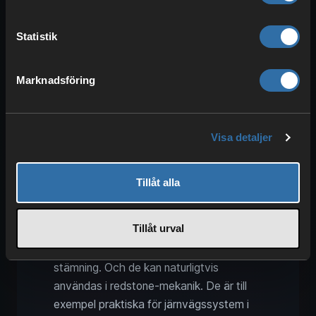
ender-kistan en ljusnivå på 7, vilket också
förblir obemärkt av de flesta spelare.
Statistik
Tack vare dess unika textur och
kompakta design kan den dock döljas väl
och därmed fungera som indirekt ljuskälla.
Marknadsföring
Glödande lav
: Lava växer på
grottväggar och är ett underbart block
Visa detaljer
för att lysa upp mörkret. Du kommer
förmodligen att kunna se att det avger
Tillåt alla
ett svagt ljus. Perfekt för att placera ljus
på väggar.
Tillåt urval
Redstone-fackla
: Facklor av redstone
är en måttlig ljuskälla som skapar en kuslig
stämning. Och de kan naturligtvis
användas i redstone-mekanik. De är till
exempel praktiska för järnvägssystem i