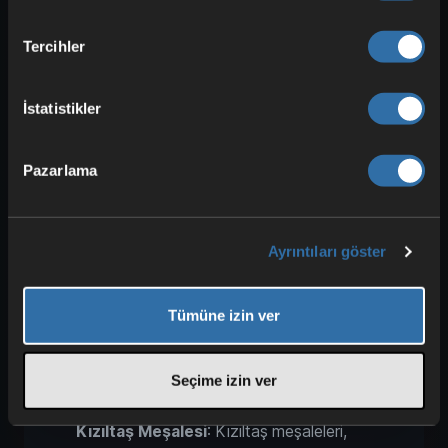
yapmak istediğinizde son derece
kullanışlıdır.
Tercihler
Son Sandık
: İlginç bir şekilde, son sandık
İstatistikler
da 7 seviye ışık yayar, bu çoğu oyuncu
tarafından fark edilmez. Benzersiz dokusu
ve kompakt yapısı sayesinde iyi
Pazarlama
gizlenebilir ve dolaylı bir ışık kaynağı
olarak hizmet edebilir.
Ayrıntıları göster
Parlayan Liken
: Liken mağara
duvarlarında büyür ve karanlığa ışık
getirmek için harika bir bloktur. Zaten
Tümüne izin ver
zayıf bir ışık yaydığını fark etmiş
olabilirsiniz. Duvarlara ışık yerleştirmek
Seçime izin ver
için mükemmeldir.
Kızıltaş Meşalesi
: Kızıltaş meşaleleri,