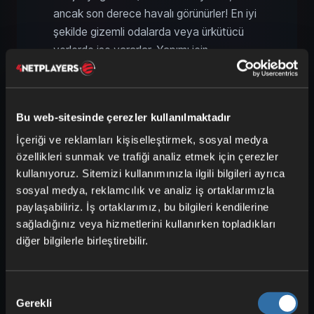
ancak son derece havalı görünürler! En iyi
şekilde gizemli odalarda veya ürkütücü
yerlerde işe yararlar. Yapımı için
Nether’dan ruh kumu veya ruh toprağına
ihtiyacınız var.
Kızıltaş Cevheri
: Belki fark etmişsinizdir,
Bu web-sitesinde çerezler kullanılmaktadır
kızıltaş cevheri üzerinde yürüdüğünüzde
İçeriği ve reklamları kişiselleştirmek, sosyal medya
parlamaya başlar. Işık kalıcı olarak
özellikleri sunmak ve trafiği analiz etmek için çerezler
kalmasa da, 9 seviye bir ışık yayar. Bu
kullanıyoruz. Sitemizi kullanımınızla ilgili bilgileri ayrıca
nedenle, belirli yollar için mükemmeldir ve
sosyal medya, reklamcılık ve analiz iş ortaklarımızla
büyüleyici bir havası vardır! Aynı şey derin
paylaşabiliriz. İş ortaklarımız, bu bilgileri kendilerine
sağladığınız veya hizmetlerini kullanırken topladıkları
şist cevherleri için de geçerlidir.
diğer bilgilerle birleştirebilir.
Büyü Masası
: Evet, büyü masanız da
biraz ışık yayar, bu genellikle doğrudan
Onay
görülmez. Ancak, tamamen
Gerekli
Seçimi
aydınlatılmamış gizemli bir büyü odası