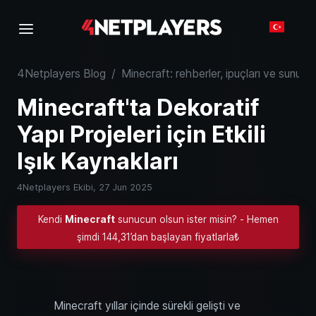
4Netplayers Blog
/
Minecraft: rehberler, ipuçları ve sunucu b
Minecraft'ta Dekoratif
Yapı Projeleri için Etkili
Işık Kaynakları
4Netplayers Ekibi,
27 Jun 2025
Kendi
Minecraft
sunucun olsun ister misin? - Hemen
şimdi 144,31’dan başlayan fiyatlarla₺
Minecraft yıllar içinde sürekli gelişti ve