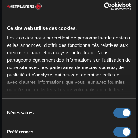
Ce site web utilise des cookies.
Les cookies nous permettent de personnaliser le contenu
et les annonces, d'offrir des fonctionnalités relatives aux
médias sociaux et d'analyser notre trafic. Nous
partageons également des informations sur l'utilisation de
notre site avec nos partenaires de médias sociaux, de
publicité et d'analyse, qui peuvent combiner celles-ci
avec d'autres informations que vous leur avez fournies
ou qu'ils ont collectées lors de votre utilisation de leurs
Palworld — Enchevêtrement :
ralentir l’ennemi
services.
Sélection
Cet effet n’est déclenché que par
Nécessaires
du
certaines
attaques Plante
. L’adversaire
consentement
est entouré de
lianes
qui le
ralentissent
Préférences
et l’empêchent d’utiliser les
actions