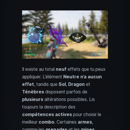
Il existe au total
neuf
effets que tu peux
appliquer. L’élément
Neutre n’a aucun
effet
, tandis que
Sol
,
Dragon
et
Ténèbres
disposent parfois de
plusieurs
altérations possibles. Lis
toujours la description des
compétences actives
pour choisir le
meilleur
combo
. Certaines
armes
,
comme les
grenades
et les
mines
,