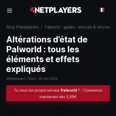
Blog 4Netplayers
/
Palworld : guides, astuces & serveurs
Altérations d’état de
Palworld : tous les
éléments et effets
expliqués
4Netplayers Team,
26 Jun 2026
Tu veux ton propre serveur
Palworld
? - Commence
maintenant dès 5,99€