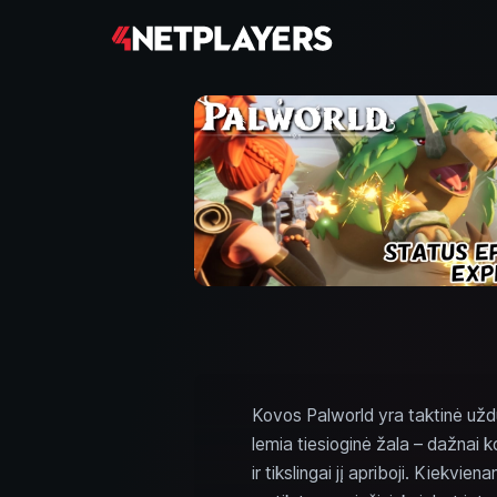
Kovos Palworld yra taktinė užduo
lemia tiesioginė žala – dažnai
ir tikslingai jį apriboji. Kiekvien