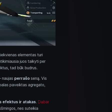
kiekvienas elementas turi
tikimiausia juos taikyti per
fektus, tad būk budrus.
– naujas
perrašo
seną. Vis
 palas paveiktas agregato,
s efektus ir atakas
.
Dabar
ikšmingos, nes suteikia