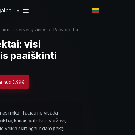
alba
▼
rimai ir serverių žinios
/
Palworld būsenos efektai: visi elementai ir jų poveikis paaiškinti
tai: visi
is paaiškinti
ar nuo 5,99€
riešininką. Tačiau ne visada
ektai
, kuriais pataikai į varžovą
Jie veikia skirtingai ir daro įtaką