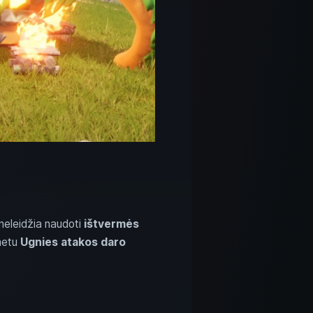
 neleidžia naudoti
ištvermės
metu
Ugnies atakos daro