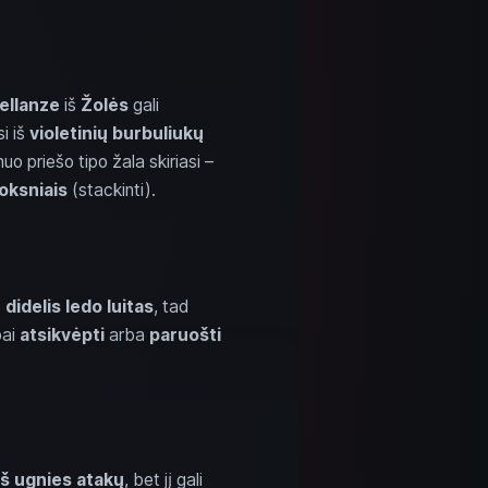
ellanze
iš
Žolės
gali
i iš
violetinių burbuliukų
uo priešo tipo žala skiriasi –
oksniais
(stackinti).
o
didelis ledo luitas
, tad
pai
atsikvėpti
arba
paruošti
iš ugnies atakų
, bet jį gali