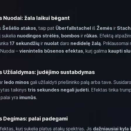
 Nuodai: žala laikui bėgant
os
Šešėlio atakos
, taip pat
Überfallstachel
iš
Žemės
ir
Stach
į sukelia
nuodingos strėlės
,
bombos
ir
rūkas
. Efektą atpažins
runka
17 sekundžių
ir
nuolat
daro
nedidelę žalą
. Priklausomai n
 Nuodai –
vienintelis būsenos efektas
, kurį galima
kaupti slu
s Užšaldymas: judėjimo sustabdymas
ar
ledo minos
gali užšaldyti priešininko palą arba tave. Susidar
dytas taikinys
tris sekundes
negali judėti
. Efektas tinka trum
palai yra
imunūs
.
s Degimas: palai padegami
ektas, kurį sukelia platus atakų spektras. Jis
dažniausiai kyla 