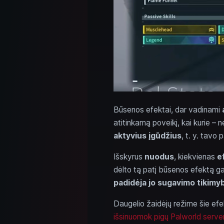
Būsenos efektai, dar vadinami
atitinkamą poveikį, kai kurie – n
aktyvius įgūdžius
, t. y. tavo
Išskyrus
nuodus
, kiekvienas
e
dėlto tą patį būsenos efektą ga
padidėja jo sugavimo tikimy
Daugelio žaidėjų režime šie efe
išsinuomok pigų Palworld server