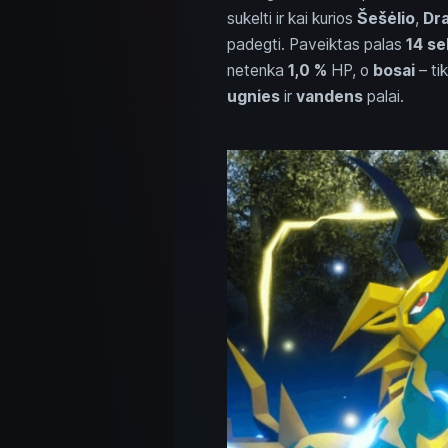
sukelti ir kai kurios
Šešėlio
,
Dr
padegti. Paveiktas palas
14 se
netenka
1,0 %
HP, o
bosai
– ti
ugnies
ir
vandens
palai.