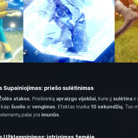
 Supainiojimas: priešo sulėtinimas
Žolės atakos
. Priešininką
apraizgo vijokliai
, kurie jį
sulėtina
ir
ų kaip
šuolis
ar
vengimas
. Efektas trunka
10 sekundžių
. Tuo 
elementų palai yra
imunūs
.
s Užklampinimas: įstrigimas žemėje