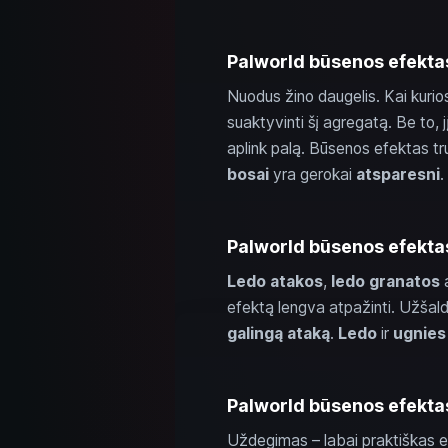
Palworld būsenos efektas
Nuodus žino daugelis. Kai kuri
suaktyvinti šį agregatą. Be to, j
aplink palą. Būsenos efektas t
bosai
yra gerokai
atsparesni
.
Palworld būsenos efekta
Ledo atakos
,
ledo granatos
efektą lengva atpažinti. Užšal
galingą ataką
.
Ledo
ir
ugnies
Palworld būsenos efekta
Uždegimas – labai praktiškas ef