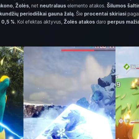
akono
,
Žolės
, net
neutralaus
elemento atakos.
Šilumos šaltin
kundžių
periodiškai gauna žalą
. Šie
procentai skiriasi
pagal 
k
0,5 %
. Kol efektas aktyvus,
Žolės atakos
daro
perpus mažia