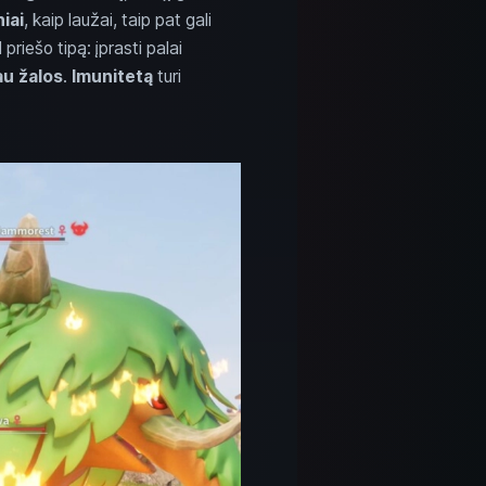
iai
, kaip laužai, taip pat gali
priešo tipą: įprasti palai
u žalos
.
Imunitetą
turi