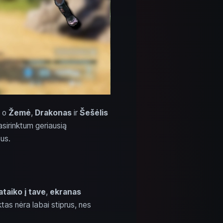
, o
Žemė
,
Drakonas
ir
Šešėlis
irinktum geriausią
tus.
ataiko į tave
,
ekranas
ektas nėra labai stiprus, nes