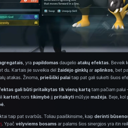
agregatais
, yra
papildomas
daugelio
atakų efektas
. Beveik 
et du. Kartais jie suveikia dėl
žaidėjo ginklų
ar
aplinkos
, bet pa
 palų atakas. Žinoma,
priešiški palai
taip pat gali sukelti šiuos e
fektas gali būti pritaikytas tik vieną kartą
tam pačiam palui 
li
kartoti
, nors
tikimybė
jį
pritaikyti
mūšyje
mažėja
. Beje, kol
bė
.
ktai taip pat svarbūs. Toliau paaiškinsime, kaip
derinti būseno
į
. Ypač
vėlyviems bosams
ar palams šios sinergijos yra itin re