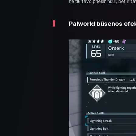
ne tik tavo priešininkui, bet ir ta
Palworld būsenos efek