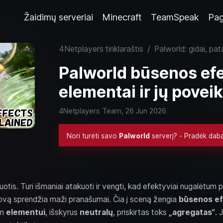
Žaidimų serveriai
Minecraft
TeamSpeak
Pag
4Netplayers tinklaraštis
/
Palworld: gidai, pata
Palworld būsenos efek
elementai ir jų poveik
4Netplayers Team,
26 Jun 2026
Nori turėti savo
Palworld
serverį? - Pradėk dab
tis. Turi išmaniai atakuoti ir vengti, kad efektyviai nugalėtum p
 kovą sprendžia maži pranašumai. Čia į sceną žengia
būsenos ef
am
elementui
, išskyrus
neutralų
, priskirtas toks
„agregatas“
. 