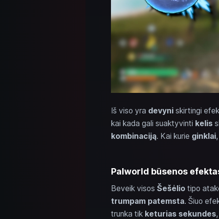
Iš viso yra
devyni
skirtingi efek
kai kada gali suaktyvinti
kelis
s
kombinaciją
. Kai kurie
ginklai
Palworld būsenos efektas
Beveik visos
Šešėlio
tipo atako
trumpam patemsta
. Šiuo efe
trunka tik
keturias sekundes