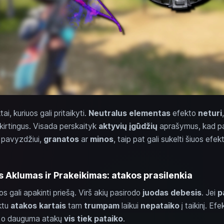
tai, kuriuos gali pritaikyti.
Neutralus elementas
efekto
neturi
kirtingus. Visada perskaityk
aktyvių įgūdžių
aprašymus, kad pas
, pavyzdžiui,
granatos
ar
minos
, taip pat gali sukelti šiuos efek
 Aklumas ir Prakeikimas: atakos prasilenkia
s gali apakinti priešą. Virš akių pasirodo
juodas debesis
. Jei
p
ktu
atakos kartais
tam
trumpam
laikui
nepataiko
į taikinį. Ef
, o dauguma atakų
vis tiek pataiko
.