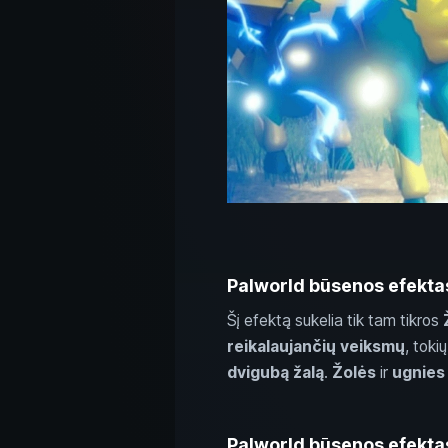
Palworld būsenos efektas
Šį efektą sukelia tik tam tikros
reikalaujančių veiksmų
, toki
dvigubą žalą
.
Žolės
ir
ugnies
Palworld būsenos efekta