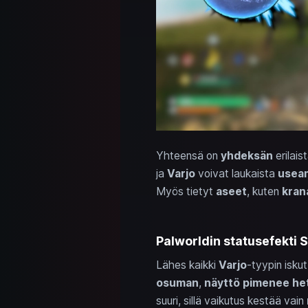
Yhteensä on
yhdeksän
erilais
ja
Varjo
voivat laukaista
usea
Myös tietyt
aseet
, kuten
kran
Palworldin statusefekti S
Lähes kaikki
Varjo
-tyypin iskut
osuman
,
näyttö pimenee he
suuri, sillä vaikutus kestää vain