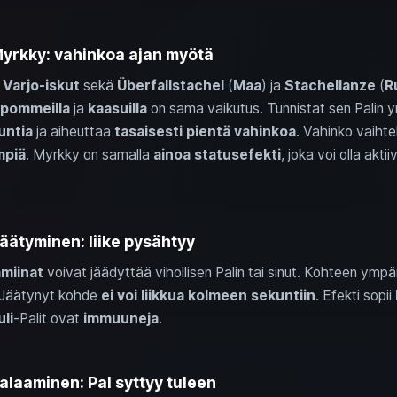
Myrkky: vahinkoa ajan myötä
n
Varjo‑iskut
sekä
Überfallstachel
(
Maa
) ja
Stachellanze
(
R
pommeilla
ja
kaasuilla
on sama vaikutus. Tunnistat sen Palin ym
untia
ja aiheuttaa
tasaisesti pientä vahinkoa
. Vahinko vaiht
mpiä
. Myrkky on samalla
ainoa statusefekti
, joka voi olla akti
äätyminen: liike pysähtyy
ämiinat
voivat jäädyttää vihollisen Palin tai sinut. Kohteen ymp
. Jäätynyt kohde
ei voi liikkua kolmeen sekuntiin
. Efekti sopii
uli
‑Palit ovat
immuuneja
.
alaaminen: Pal syttyy tuleen