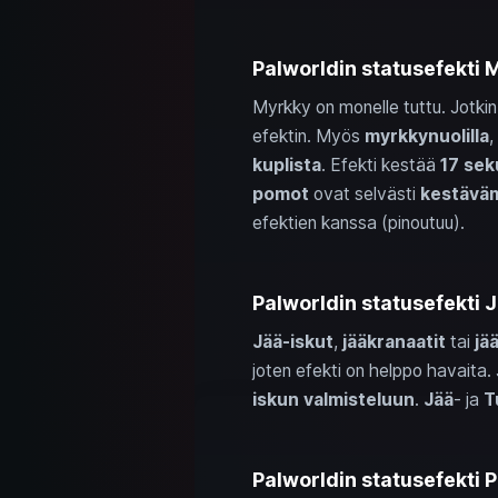
Palworldin statusefekti 
Myrkky on monelle tuttu. Jotki
efektin. Myös
myrkkynuolilla
,
kuplista
. Efekti kestää
17 sek
pomot
ovat selvästi
kestävä
efektien kanssa (pinoutuu).
Palworldin statusefekti J
Jää‑iskut
,
jääkranaatit
tai
jä
joten efekti on helppo havaita
iskun valmisteluun
.
Jää
‑ ja
T
Palworldin statusefekti P