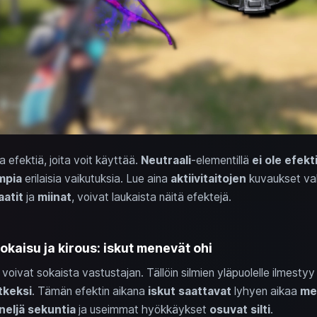
ta efektiä, joita voit käyttää.
Neutraali
-elementillä
ei ole efekt
mpia
erilaisia vaikutuksia. Lue aina
aktiivitaitojen
kuvaukset val
aatit
ja
miinat
, voivat laukaista näitä efektejä.
okaisu ja kirous: iskut menevät ohi
 voivat sokaista vastustajan. Tällöin silmien yläpuolelle ilmesty
tkeksi
. Tämän efektin aikana
iskut saattavat
lyhyen aikaa
me
neljä sekuntia
ja useimmat hyökkäykset
osuvat silti
.