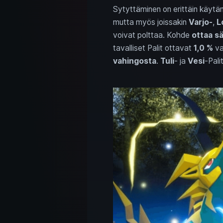
Sytyttäminen on erittäin käytänn
mutta myös joissakin
Varjo‑
,
L
voivat polttaa. Kohde
ottaa sä
tavalliset Palit ottavat
1,0 %
va
vahingosta
.
Tuli
‑ ja
Vesi
‑Pali