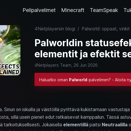
Pelipalvelimet
Minecraft
TeamSpeak
Tu
4Netplayersin blogi
/
Palworld: oppaat, vinkit 
Palworldin statusefek
elementit ja efektit se
4Netplayers Team,
26 Jun 2026
Haluatko oman
Palworld
-palvelimen? - Aloita n
a. Sinun on iskuilla ja väistöillä pyrittävä kukistamaan vastustaj
osta, sillä usein pienet edut ratkaisevat kamppailun. Tässä ast
tä tarkoituksellisesti. Jokaisella
elementillä
paitsi
Neutraalilla
o