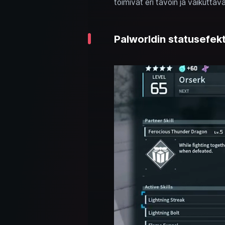
toimivat eri tavoin ja vaikuttav
Palworldin statusefekt