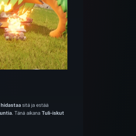
ä
hidastaa
sitä ja estää
untia
. Tänä aikana
Tuli‑iskut