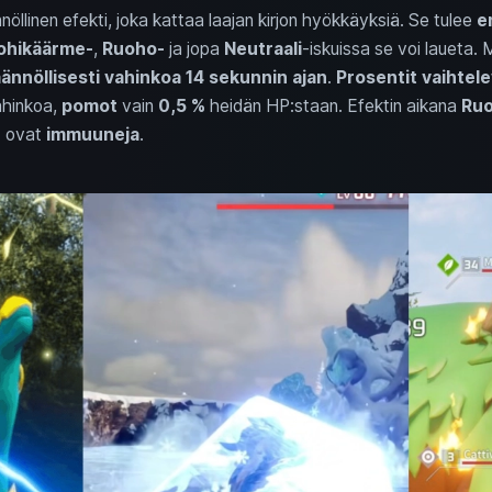
öllinen efekti, joka kattaa laajan kirjon hyökkäyksiä. Se tulee
en
ohikäärme‑
,
Ruoho‑
ja jopa
Neutraali
‑iskuissa se voi laueta.
ännöllisesti vahinkoa 14 sekunnin ajan
.
Prosentit vaihtele
hinkoa,
pomot
vain
0,5 %
heidän HP:staan. Efektin aikana
Ruo
t ovat
immuuneja
.