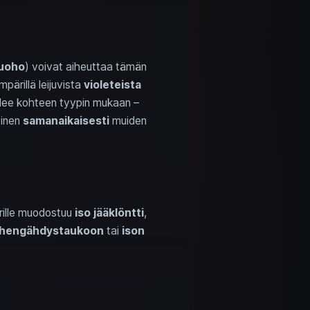
uoho
) voivat aiheuttaa tämän
pärillä leijuvista
violeteista
elee kohteen tyypin mukaan –
ivinen
samanaikaisesti
muiden
ärille muodostuu
iso jääklöntti
,
hengähdystaukoon
tai
ison