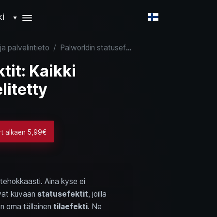
ki
▼
ja palvelintieto
/
Palworldin statusefektit: Kaikki elementit ja efektit selitetty
tit: Kaikki
litetty
yt alkaen 5,99€
a tehokkaasti. Aina kyse ei
uvat kuvaan
statusefektit
, joilla
n oma tällainen
tilaefekti
. Ne