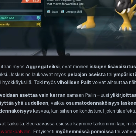
tsutaan myös
Aggregateiksi
, ovat monien
iskujen lisävaikutus
 kaksi. Joskus ne laukeavat myös
pelaajan aseista
tai
ympärist
si hyökkäyksillä. Toki myös
vihollisen Palit
voivat aiheuttaa näitä
 voidaan asettaa vain kerran
samaan Paliin – uusi
ylikirjoitta
äyttää yhä uudelleen
, vaikka
osumatodennäköisyys
laske
odennäköisyys
kasvaa, kun siihen on kohdistunut jokin tilaefekti
ovat tärkeitä. Seuraavassa osiossa käymme tarkemmin läpi, mit
lworld-palvelin
. Erityisesti
myöhemmissä pomoissa
tai vahvoi