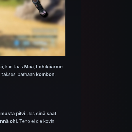
iä
, kun taas
Maa
,
Lohikäärme
itaksesi parhaan
kombon
.
y
musta pilvi
. Jos
sinä saat
nnä ohi
. Teho ei ole kovin