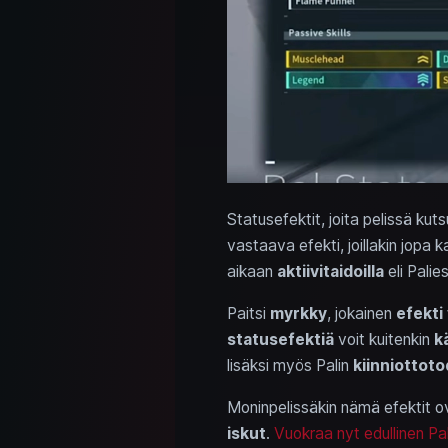
Statusefektit, joita pelissä ku
vastaava efekti, joillakin jopa
aikaan
aktiivitaidoilla
eli Palie
Paitsi
myrkky
, jokainen
efekti
statusefektiä
voit kuitenkin
k
lisäksi myös Palin
kiinniottot
Moninpelissäkin nämä efektit 
iskut
.
Vuokraa nyt edullinen Pa