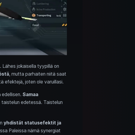
. Lähes jokaisella tyypillä on
östä
, mutta parhaiten niitä saat
 efektejä, joten ole varuillasi.
a
edellisen.
Samaa
e
taistelun edetessä. Taistelun
.
en
yhdistät statusefektit ja
ssa Paleissa nämä synergiat