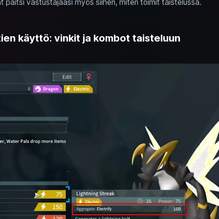
at paitsi vastustajaasi myös siihen, miten toimit taistelussa.
ien käyttö: vinkit ja kombot taisteluun