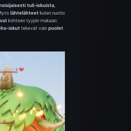
sisijaisesti tuli‑iskuista
,
 Myös
lähtelähteet
kuten nuotio
vat
kohteen tyypin mukaan:
ho‑iskut
tekevät vain
puolet