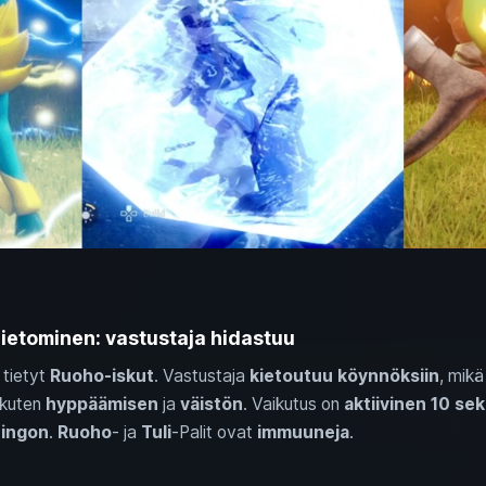
Kietominen: vastustaja hidastuu
 tietyt
Ruoho‑iskut
. Vastustaja
kietoutuu köynnöksiin
, mik
 kuten
hyppäämisen
ja
väistön
. Vaikutus on
aktiivinen 10 sek
hingon
.
Ruoho
‑ ja
Tuli
‑Palit ovat
immuuneja
.