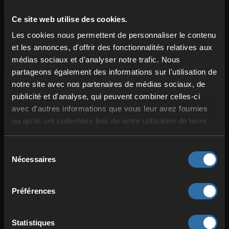
épées, haches
et
lances
comme armes
de mêlée, mais aussi des
arcs
et
Ce site web utilise des cookies.
arbalètes
. Tu peux également
sortir
Les cookies nous permettent de personnaliser le contenu
l’artillerie lourde
avec
pistolets,
et les annonces, d'offrir des fonctionnalités relatives aux
mitrailleuses ou grenades
. Palworld
médias sociaux et d'analyser notre trafic. Nous
n’est pas difficile sur le choix des armes !
partageons également des informations sur l'utilisation de
Beaucoup de ces armes permettent des
notre site avec nos partenaires de médias sociaux, de
publicité et d'analyse, qui peuvent combiner celles-ci
combos
ou des
attaques spéciales
. Tu
avec d'autres informations que vous leur avez fournies
peux même
utiliser des Pals pour
ou qu'ils ont collectées lors de votre utilisation de leurs
attaquer directement
, en
soutien
sur
services.
ta tête ou
comme munitions
pour
Sélection
certaines armes.
Teste
pour trouver
Nécessaires
du
l’arme qui te convient le mieux !
consentement
Enfin, nous te recommandons d’investir
Préférences
dans des
boucliers
. Tu les obtiens via
les
technologies
et ils s’affichent sous
Statistiques
forme d’une
barre bleue en bas à