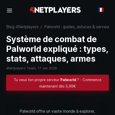
Blog 4Netplayers
/
Palworld : guides, astuces & serveurs
Système de combat de
Palworld expliqué : types,
stats, attaques, armes
4Netplayers Team,
17 Jan 2026
Tu veux ton propre serveur
Palworld
? - Commence
maintenant dès 5,99€
Palworld offre un vaste monde à explorer,